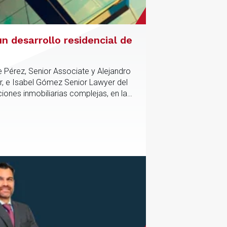
n desarrollo residencial de
e Pérez, Senior Associate y Alejandro
r, e Isabel Gómez Senior Lawyer del
iones inmobiliarias complejas, en las
tico y contractual de los activos,