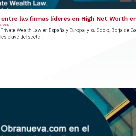
entre las firmas líderes en High Net Worth e
iness
rivate Wealth Law en España y Europa, y su Socio, Borja de Gab
es clave del sector.