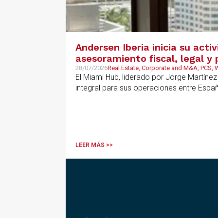
Andersen Iberia inicia su acti
asesoramiento fiscal, legal 
28/07/2026
Real Estate, Corporate and M&A, PCS,
El Miami Hub, liderado por Jorge Martínez
integral para sus operaciones entre Espa
LEER MÁS >>