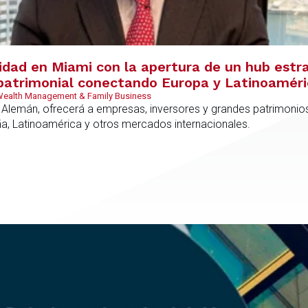
vidad en Miami con la apertura de un hub estr
y patrimonial conectando Europa y Latinoamér
 Wealth Management & Family Business
 Alemán, ofrecerá a empresas, inversores y grandes patrimonios
ña, Latinoamérica y otros mercados internacionales.