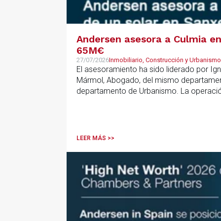
Andersen asesora a Culmia en 
65M€
27/07/2026
Inmobiliario, Construcción y Urbanismo
El asesoramiento ha sido liderado por Ign
Mármol, Abogado, del mismo departamento
departamento de Urbanismo. La operación 
que resulta clave contar con un asesoramie
anticipar riesgos y aportar seguridad jurí
LEER MÁS >>