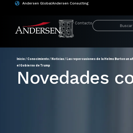
Andersen Global
Andersen Consulting
Contacto
Inicio
/
Conocimiento
/
Noticias
/
Las repercusiones de la Helms Burton un año
el Gobierno de Trump
Novedades co