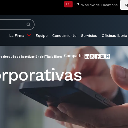
ES
EN
Worldwide Locations:
S
La Firma
Equipo
Conocimiento
Servicios
Oficinas Iberia
Compartir:
 después de la activación del Título III por
rporativas