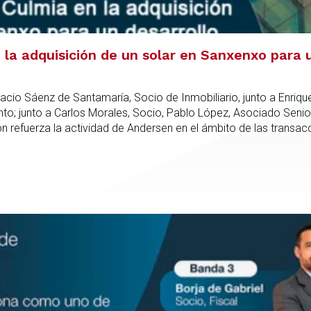
la adquisición de un solar en Sanxenxo para u
acio Sáenz de Santamaría, Socio de Inmobiliario, junto a Enriqu
; junto a Carlos Morales, Socio, Pablo López, Asociado Senio
refuerza la actividad de Andersen en el ámbito de las transacc
nto especializado capaz de integrar el análisis jurídico, urbanís
dica en todas las fases de la operación.