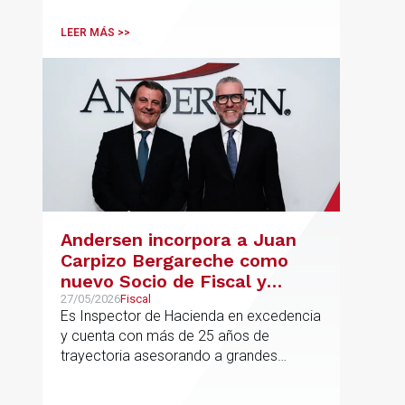
del despacho.
LEER MÁS >>
Andersen incorpora a Juan
Carpizo Bergareche como
nuevo Socio de Fiscal y
responsable de la práctica
27/05/2026
Fiscal
Es Inspector de Hacienda en excedencia
ibérica de Fiscalidad Local
y cuenta con más de 25 años de
trayectoria asesorando a grandes
compañías nacionales e internacionales,
incluyendo grupos del IBEX 35,