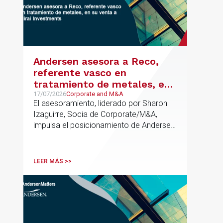
Andersen asesora a Reco,
referente vasco en
tratamiento de metales, en
su venta a Mirai Investments
17/07/2026
Corporate and M&A
El asesoramiento, liderado por Sharon
Izaguirre, Socia de Corporate/M&A,
impulsa el posicionamiento de Andersen
en el ámbito industrial vasco,
acompañando a empresas familiares en
procesos estratégicos de M&A
LEER MÁS >>