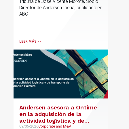
Tribuna de José Vicente Morote, Socio
Director de Andersen Iberia, publicada en
ABC
LEER MÁS >>
Andersen asesora a Ontime
en la adquisición de la
actividad logística y de
transporte de Campillo
09/06/2026
Corporate and M&A