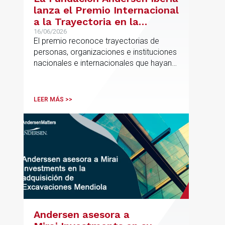
lanza el Premio Internacional
a la Trayectoria en la
Promoción de la Educación
16/06/2026
El premio reconoce trayectorias de
personas, organizaciones e instituciones
nacionales e internacionales que hayan
contribuido de forma decisiva y
verificable al acceso, la calidad, la
innovación o la equidad educativa
LEER MÁS >>
Andersen asesora a