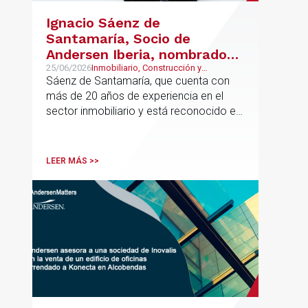
Ignacio Sáenz de
Santamaría, Socio de
Andersen Iberia, nombrado
director europeo de
25/06/2026
Inmobiliario, Construcción y
Urbanismo, Real Estate
Sáenz de Santamaría, que cuenta con
Inmobiliario de Andersen
más de 20 años de experiencia en el
sector inmobiliario y está reconocido en
directorios internacionales como
Chambers & Partners y Legal500,
codirigirá el EU Real Estate Industry
LEER MÁS >>
Group junto a Kevin Hindley, de Andersen
UK.