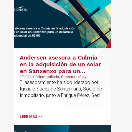
Andersen asesora a Culmia
en la adquisición de un solar
en Sanxenxo para un
desarrollo residencial de
27/07/2026
Inmobiliario, Construcción y
Urbanismo
El asesoramiento ha sido liderado por
65M€
Ignacio Sáenz de Santamaría, Socio de
Inmobiliario, junto a Enrique Pérez, Senior
Associate y Alejandro Mármol, Abogado,
del mismo departamento; junto a Carlos
Morales, Socio, Pablo López, Asociado
LEER MÁS >>
Senior, e Isabel Gómez Senior Lawyer
del departamento de Urbanismo. La