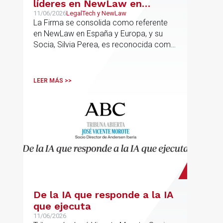
líderes en NewLaw en
España y Europa
11/06/2026
LegalTech y NewLaw
La Firma se consolida como referente
en NewLaw en España y Europa, y su
Socia, Silvia Perea, es reconocida como
una de las profesionales clave del
sector.
LEER MÁS >>
De la IA que responde a la IA
que ejecuta
11/06/2026