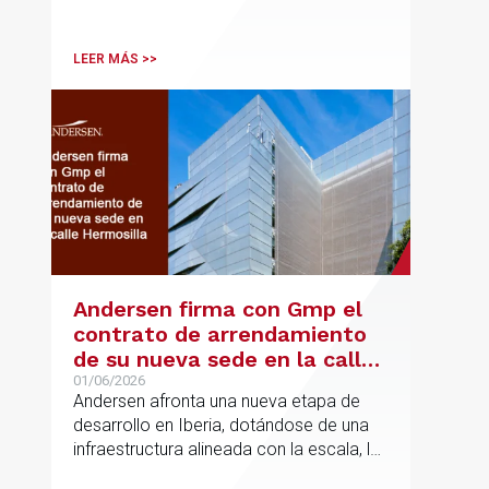
la Comisión Europea en España; y
destacadas personalidades del mundo
jurídico y académico
LEER MÁS >>
Andersen firma con Gmp el
contrato de arrendamiento
de su nueva sede en la calle
Hermosilla
01/06/2026
Andersen afronta una nueva etapa de
desarrollo en Iberia, dotándose de una
infraestructura alineada con la escala, la
integración y el crecimiento sostenido