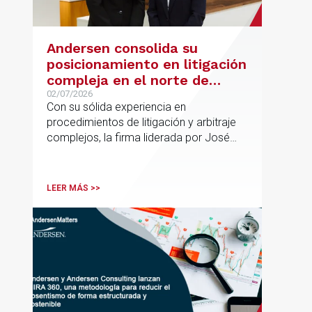
Andersen consolida su
posicionamiento en litigación
compleja en el norte de
España con la incorporación
02/07/2026
Con su sólida experiencia en
de Rebeca Larena
procedimientos de litigación y arbitraje
complejos, la firma liderada por José
Vicente Morote impulsa el crecimiento
de su oficina en Bilbao y refuerza su
posicionamiento en asesoramiento
LEER MÁS >>
jurídico de alto valor añadido.