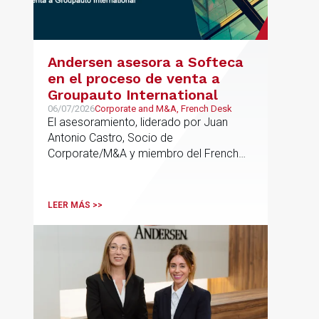
Andersen asesora a Softeca
en el proceso de venta a
Groupauto International
06/07/2026
Corporate and M&A, French Desk
El asesoramiento, liderado por Juan
Antonio Castro, Socio de
Corporate/M&A y miembro del French
Desk, impulsa el posicionamiento de
Andersen en operaciones franco-
españolas que combinan los sectores
LEER MÁS >>
tecnológico e industrial