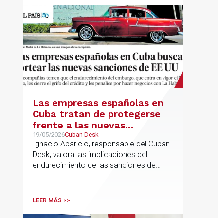
Las empresas españolas en
Cuba tratan de protegerse
frente a las nuevas
sanciones millonarias que
19/05/2026
Cuban Desk
Ignacio Aparicio, responsable del Cuban
prepara Estados Unidos
Desk, valora las implicaciones del
endurecimiento de las sanciones de
EE.UU. contra Cuba.
LEER MÁS >>