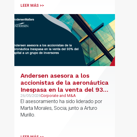
principalmente en los sectores
LEER MÁS >>
energético, inmobiliario y
medioambiental
Andersen asesora a los
accionistas de la aeronáutica
Inespasa en la venta del 93%
del capital a un grupo de
26/05/2026
Corporate and M&A
El asesoramiento ha sido liderado por
inversores
Marta Morales, Socia; junto a Arturo
Murillo.