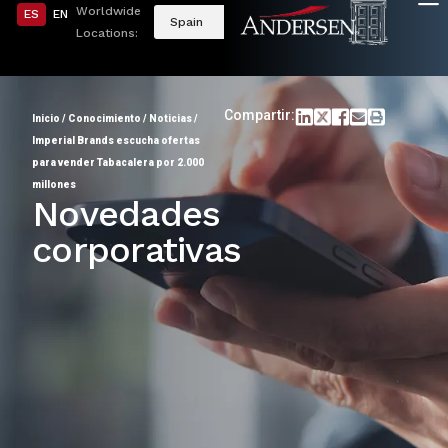
Worldwide
ES
EN
Spain
Locations:
Compartir:
Inicio
/
Conocimiento
/
Noticias
/
Imperial Brands escucha ofertas
para vender Tabacalera por 2.000
millones
Novedades
corporativas