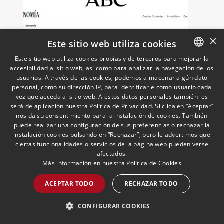
sus principales retos regulatorios.
×
Este sitio web utiliza cookies
Este sitio web utiliza cookies propias y de terceros para mejorar la
accesibilidad al sitio web, así como para analizar la navegación de los
SPANISH
usuarios. A través de las cookies, podemos almacenar algún dato
Grandes empresas españolas
ENGLISH
personal, como su dirección IP, para identificarle como usuario cada
vez que acceda al sitio web. A estos datos personales también les
se exponen a sanciones
PORTUGUESE
será de aplicación nuestra Política de Privacidad. Si clica en “Aceptar”
millonarias de Trump por
nos da su consentimiento para la instalación de cookies. También
Cuba
12/05/2026
Cuban Desk
puede realizar una configuración de sus preferencias o rechazar la
Ignacio Aparicio, responsable del Cuban
instalación cookies pulsando en “Rechazar”, pero le advertimos que
Desk, analiza en ABC el impacto para las
ciertas funcionalidades o servicios de la página web pueden verse
empresas españolas del endurecimiento
afectados.
de las sanciones de EE.UU. contra Cuba.
Más información en nuestra
Política de Cookies
ACEPTAR TODO
RECHAZAR TODO
LEER MÁS >>
CONFIGURAR COOKIES