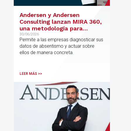
Andersen y Andersen
Consulting lanzan MIRA 360,
una metodología para
reducir el absentismo de
30/06/2026
Permite a las empresas diagnosticar sus
forma estructurada y
datos de absentismo y actuar sobre
sostenible
ellos de manera concreta.
LEER MÁS >>