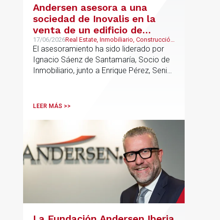
Andersen asesora a una
sociedad de Inovalis en la
venta de un edificio de
oficinas arrendado a Konecta
17/06/2026
Real Estate, Inmobiliario, Construcción
y Urbanismo
El asesoramiento ha sido liderado por
en Alcobendas
Ignacio Sáenz de Santamaría, Socio de
Inmobiliario, junto a Enrique Pérez, Senior
Associate y Eduardo Ramos, Senior
Lawyer.
LEER MÁS >>
La Fundación Andersen Iberia