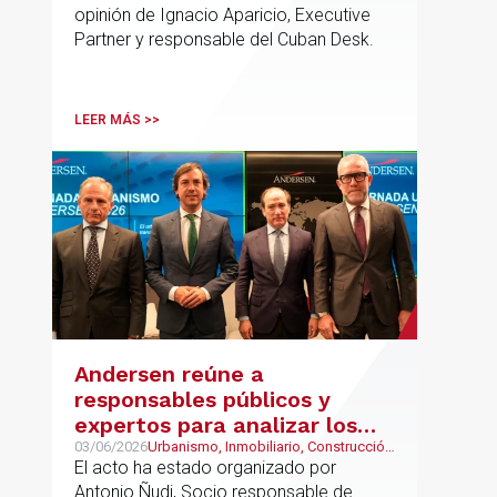
opinión de Ignacio Aparicio, Executive
Partner y responsable del Cuban Desk.
LEER MÁS >>
Andersen reúne a
responsables públicos y
expertos para analizar los
retos del urbanismo en
03/06/2026
Urbanismo, Inmobiliario, Construcción
y Urbanismo
El acto ha estado organizado por
España
Antonio Ñudi, Socio responsable de