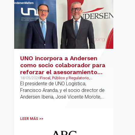
UNO incorpora a Andersen
como socio colaborador para
reforzar el asesoramiento
jurídico y fiscal del sector
18/05/2026
Fiscal, Público y Regulatorio,
Transporte, Movilidad & Logística,
El presidente de UNO Logística,
logístico
Laboral
Francisco Aranda, y el socio director de
Andersen Iberia, José Vicente Morote,
han rubricado un acuerdo de
colaboración con el que ambas
entidades trabajarán para ayudar a las
LEER MÁS >>
empresas logísticas a anticipar y
gestionar con mayor seguridad jurídica