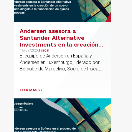
Andersen asesora a
Santander Alternative
Investments en la creación
de un nuevo fondo dirigido a
16/07/2026
Fiscal
El equipo de Andersen en España y
la financiación de pymes
Andersen en Luxemburgo, liderado por
europeas
Bernabé de Marcelino, Socio de Fiscal,
ha participado como asesor en materia
tributaria durante todo el proceso de
formación del fondo, hasta el primer
LEER MÁS >>
cierre que ha tenido lugar recientemente.