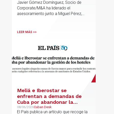
Javier Gómez Domínguez, Socio de
Palmera
Corporate/M&A ha liderado el
asesoramiento junto a Miguel Pérez,
Asociado Senior del mismo
departamento.
LEER MÁS >>
Meliá e Iberostar se
enfrentan a demandas de
Cuba por abandonar la
gestión de los hoteles
08/06/2026
Cuban Desk
El País publica un artículo que recoge la