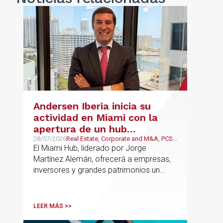
Andersen Iberia inicia su
actividad en Miami con la
apertura de un hub
estratégico para reforzar el
28/07/2026
Real Estate, Corporate and M&A, PCS,
Wealth Management & Family
El Miami Hub, liderado por Jorge
asesoramiento fiscal, legal y
Business
Martínez Alemán, ofrecerá a empresas,
patrimonial conectando
inversores y grandes patrimonios un
Europa y Latinoamérica
asesoramiento jurídico y fiscal integral
para sus operaciones entre España,
Latinoamérica y otros mercados
LEER MÁS >>
internacionales.