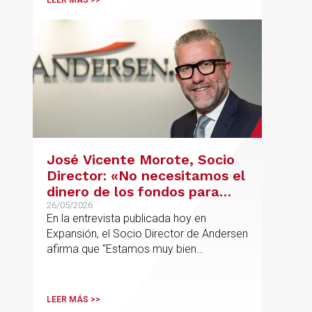
LEER MÁS >>
José Vicente Morote, Socio
Director: «No necesitamos el
dinero de los fondos para
desarrollar nuestro
26/05/2026
En la entrevista publicada hoy en
proyecto»
Expansión, el Socio Director de Andersen
afirma que "Estamos muy bien
financieramente y por lo tanto nos gusta
la autonomía y la independencia que
tenemos y ese es el modelo que vamos
LEER MÁS >>
a seguir".