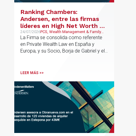
contractual de los activos, anticipar
riesgos y aportar seguridad jurídica en
Ranking Chambers:
todas las fases de la operación.
Andersen, entre las firmas
líderes en High Net Worth en
España y Europa
24/07/2026
PCS, Wealth Management & Family
Business
La Firma se consolida como referente
en Private Wealth Law en España y
Europa, y su Socio, Borja de Gabriel y el
Counsel, Jorge Martínez, son
reconocidos como uno de los
profesionales clave del sector.
LEER MÁS >>