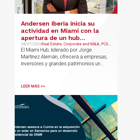
Andersen Iberia inicia su
actividad en Miami con la
apertura de un hub
estratégico para reforzar el
28/07/2026
Real Estate, Corporate and M&A, PCS,
Wealth Management & Family
El Miami Hub, liderado por Jorge
asesoramiento fiscal, legal y
Business
Martínez Alemán, ofrecerá a empresas,
patrimonial conectando
inversores y grandes patrimonios un
Europa y Latinoamérica
asesoramiento jurídico y fiscal integral
para sus operaciones entre España,
Latinoamérica y otros mercados
LEER MÁS >>
internacionales.