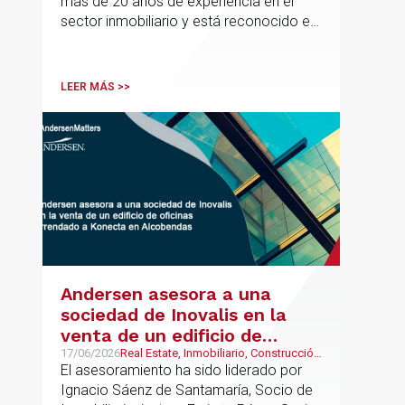
más de 20 años de experiencia en el
sector inmobiliario y está reconocido en
directorios internacionales como
Chambers & Partners y Legal500,
codirigirá el EU Real Estate Industry
LEER MÁS >>
Group junto a Kevin Hindley, de Andersen
UK.
Andersen asesora a una
sociedad de Inovalis en la
venta de un edificio de
oficinas arrendado a Konecta
17/06/2026
Real Estate, Inmobiliario, Construcción
y Urbanismo
El asesoramiento ha sido liderado por
en Alcobendas
Ignacio Sáenz de Santamaría, Socio de