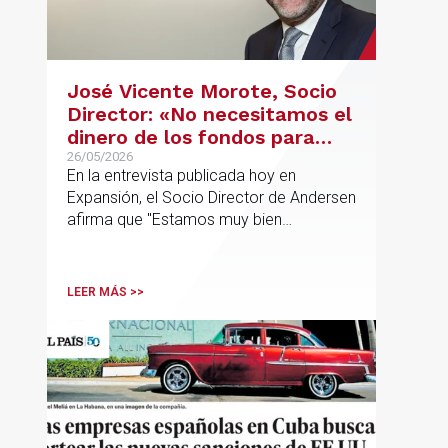
José Vicente Morote, Socio
Director: «No necesitamos el
dinero de los fondos para
desarrollar nuestro
26/05/2026
En la entrevista publicada hoy en
proyecto»
Expansión, el Socio Director de Andersen
afirma que "Estamos muy bien
financieramente y por lo tanto nos gusta
la autonomía y la independencia que
tenemos y ese es el modelo que vamos
LEER MÁS >>
a seguir".