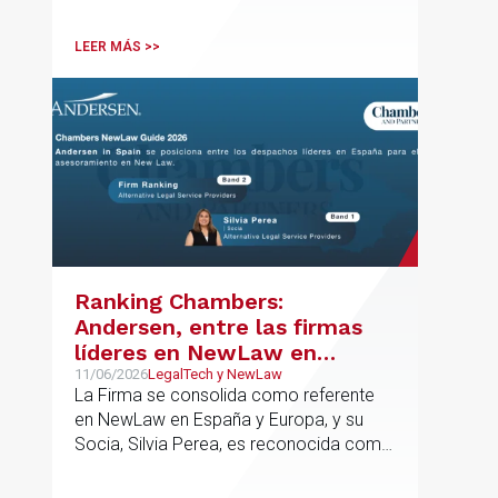
departamento.
LEER MÁS >>
Ranking Chambers:
Andersen, entre las firmas
líderes en NewLaw en
España y Europa
11/06/2026
LegalTech y NewLaw
La Firma se consolida como referente
en NewLaw en España y Europa, y su
Socia, Silvia Perea, es reconocida como
una de las profesionales clave del
sector.