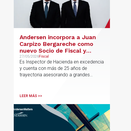
Andersen incorpora a Juan
Carpizo Bergareche como
nuevo Socio de Fiscal y
responsable de la práctica
27/05/2026
Fiscal
Es Inspector de Hacienda en excedencia
ibérica de Fiscalidad Local
y cuenta con más de 25 años de
trayectoria asesorando a grandes
compañías nacionales e internacionales,
incluyendo grupos del IBEX 35,
principalmente en los sectores
LEER MÁS >>
energético, inmobiliario y
medioambiental