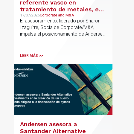
referente vasco en
tratamiento de metales, en
su venta a Mirai Investments
17/07/2026
Corporate and M&A
El asesoramiento, liderado por Sharon
Izaguirre, Socia de Corporate/M&A,
impulsa el posicionamiento de Andersen
en el ámbito industrial vasco,
acompañando a empresas familiares en
procesos estratégicos de M&A
LEER MÁS >>
Andersen asesora a
Santander Alternative