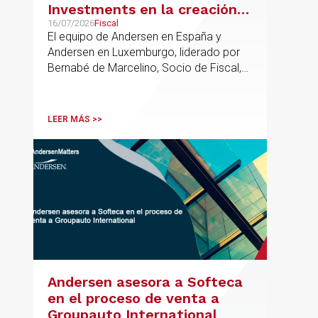
Investments en la creación
de un nuevo fondo dirigido a
16/07/2026
Fiscal
El equipo de Andersen en España y
la financiación de pymes
Andersen en Luxemburgo, liderado por
europeas
Bernabé de Marcelino, Socio de Fiscal,
ha participado como asesor en materia
tributaria durante todo el proceso de
formación del fondo, hasta el primer
LEER MÁS >>
cierre que ha tenido lugar recientemente.
Andersen asesora a Softeca
en el proceso de venta a
Groupauto International