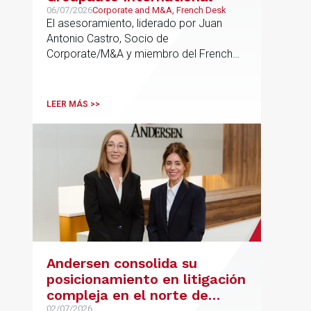
06/07/2026
Corporate and M&A, French Desk
El asesoramiento, liderado por Juan
Antonio Castro, Socio de
Corporate/M&A y miembro del French
Desk, impulsa el posicionamiento de
Andersen en operaciones franco-
españolas que combinan los sectores
LEER MÁS >>
tecnológico e industrial
Andersen consolida su
posicionamiento en litigación
compleja en el norte de
02/07/2026