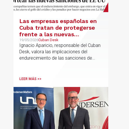
Las empresas españolas en
Cuba tratan de protegerse
frente a las nuevas
sanciones millonarias que
19/05/2026
Cuban Desk
Ignacio Aparicio, responsable del Cuban
prepara Estados Unidos
Desk, valora las implicaciones del
endurecimiento de las sanciones de
EE.UU. contra Cuba.
LEER MÁS >>