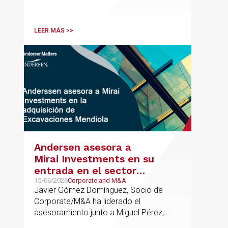
contribuido de forma decisiva y
verificable al acceso, la calidad, la
innovación o la equidad educativa
LEER MÁS >>
Andersen asesora a
Mirai Investments en su
entrada en el sector
medioambiental con la
15/06/2026
Corporate and M&A
Javier Gómez Domínguez, Socio de
adquisición de la
Corporate/M&A ha liderado el
vasca Excavaciones
asesoramiento junto a Miguel Pérez,
Mendiola
Asociado Senior del mismo