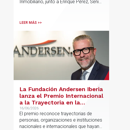
Inmobiliario, junto a Enrique Pérez, Senior
Associate y Eduardo Ramos, Senior
Lawyer.
LEER MÁS >>
La Fundación Andersen Iberia
lanza el Premio Internacional
a la Trayectoria en la
Promoción de la Educación
16/06/2026
El premio reconoce trayectorias de
personas, organizaciones e instituciones
nacionales e internacionales que hayan