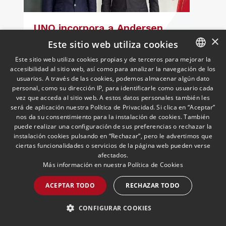
UNO incorpora a Andersen
×
como socio colaborador para
Este sitio web utiliza cookies
reforzar el asesoramiento
Este sitio web utiliza cookies propias y de terceros para mejorar la
jurídico y fiscal del sector
18/05/2026
Laboral, Fiscal, Público y Regulatorio,
accesibilidad al sitio web, así como para analizar la navegación de los
SPANISH
Transporte, Movilidad & Logística
El presidente de UNO Logística,
logístico
usuarios. A través de las cookies, podemos almacenar algún dato
Francisco Aranda, y el socio director de
ENGLISH
personal, como su dirección IP, para identificarle como usuario cada
Andersen Iberia, José Vicente Morote,
vez que acceda al sitio web. A estos datos personales también les
han rubricado un acuerdo de
PORTUGUESE
será de aplicación nuestra Política de Privacidad. Si clica en “Aceptar”
colaboración con el que ambas
nos da su consentimiento para la instalación de cookies. También
entidades trabajarán para ayudar a las
puede realizar una configuración de sus preferencias o rechazar la
LEER MÁS >>
instalación cookies pulsando en “Rechazar”, pero le advertimos que
empresas logísticas a anticipar y
ciertas funcionalidades o servicios de la página web pueden verse
gestionar con mayor seguridad jurídica
afectados.
sus principales retos regulatorios.
Más información en nuestra
Política de Cookies
ACEPTAR TODO
RECHAZAR TODO
CONFIGURAR COOKIES