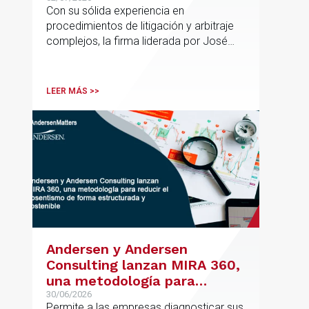
España con la incorporación
Con su sólida experiencia en
de Rebeca Larena
procedimientos de litigación y arbitraje
complejos, la firma liderada por José
Vicente Morote impulsa el crecimiento
de su oficina en Bilbao y refuerza su
posicionamiento en asesoramiento
LEER MÁS >>
jurídico de alto valor añadido.
Andersen y Andersen
Consulting lanzan MIRA 360,
una metodología para
reducir el absentismo de
30/06/2026
Permite a las empresas diagnosticar sus