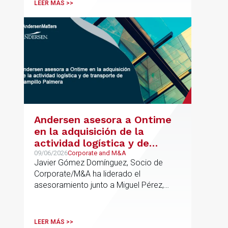
LEER MÁS >>
Andersen asesora a Ontime
en la adquisición de la
actividad logística y de
transporte de Campillo
09/06/2026
Corporate and M&A
Javier Gómez Domínguez, Socio de
Palmera
Corporate/M&A ha liderado el
asesoramiento junto a Miguel Pérez,
Asociado Senior del mismo
departamento.
LEER MÁS >>