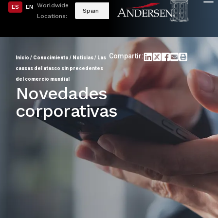
Worldwide
ES
EN
Spain
Locations:
Compartir:
Inicio
/
Conocimiento
/
Noticias
/
Las
causas del atasco sin precedentes
del comercio mundial
Novedades
corporativas