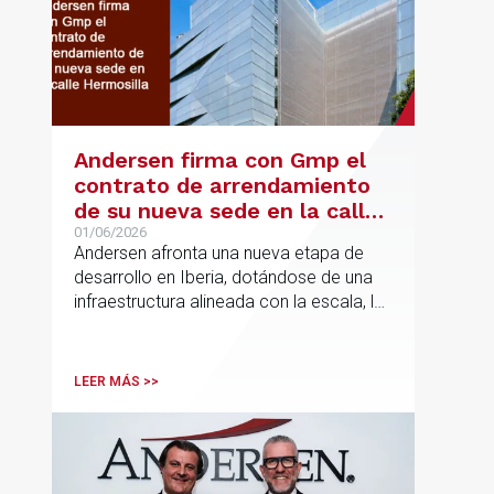
Andersen firma con Gmp el
contrato de arrendamiento
de su nueva sede en la calle
Hermosilla
01/06/2026
Andersen afronta una nueva etapa de
desarrollo en Iberia, dotándose de una
infraestructura alineada con la escala, la
integración y el crecimiento sostenido
del despacho.
LEER MÁS >>