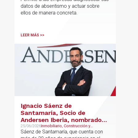
forma estructurada y
datos de absentismo y actuar sobre
sostenible
ellos de manera concreta.
LEER MÁS >>
Ignacio Sáenz de
Santamaría, Socio de
Andersen Iberia, nombrado
director europeo de
25/06/2026
Inmobiliario, Construcción y
Urbanismo, Real Estate
Sáenz de Santamaría, que cuenta con
Inmobiliario de Andersen