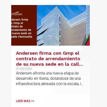
Andersen firma con Gmp el
contrato de arrendamiento
de su nueva sede en la calle
Hermosilla
01/06/2026
Andersen afronta una nueva etapa de
desarrollo en Iberia, dotándose de una
infraestructura alineada con la escala, la
integración y el crecimiento sostenido
del despacho.
LEER MÁS >>