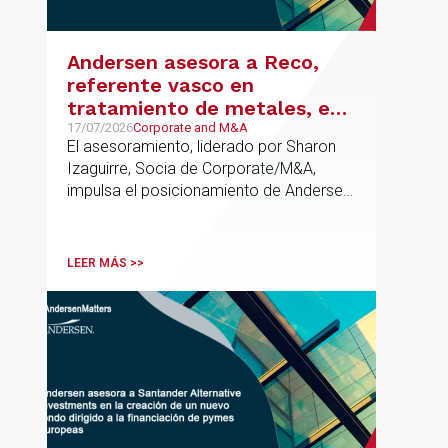
Andersen asesora a Reco,
referente vasco en
tratamiento de metales, en
su venta a Mirai Investments
17/07/2026
Corporate and M&A
El asesoramiento, liderado por Sharon
Izaguirre, Socia de Corporate/M&A,
impulsa el posicionamiento de Andersen
en el ámbito industrial vasco,
acompañando a empresas familiares en
procesos estratégicos de M&A
LEER MÁS >>