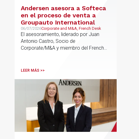
Andersen asesora a Softeca
en el proceso de venta a
Groupauto International
06/07/2026
Corporate and M&A, French Desk
El asesoramiento, liderado por Juan
Antonio Castro, Socio de
Corporate/M&A y miembro del French
Desk, impulsa el posicionamiento de
Andersen en operaciones franco-
españolas que combinan los sectores
LEER MÁS >>
tecnológico e industrial