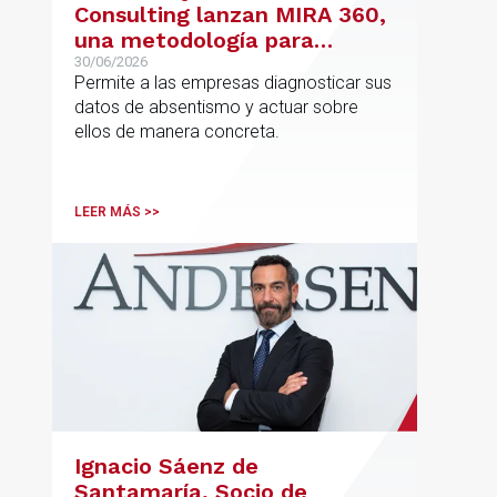
Consulting lanzan MIRA 360,
una metodología para
reducir el absentismo de
30/06/2026
Permite a las empresas diagnosticar sus
forma estructurada y
datos de absentismo y actuar sobre
sostenible
ellos de manera concreta.
LEER MÁS >>
Ignacio Sáenz de
Santamaría, Socio de