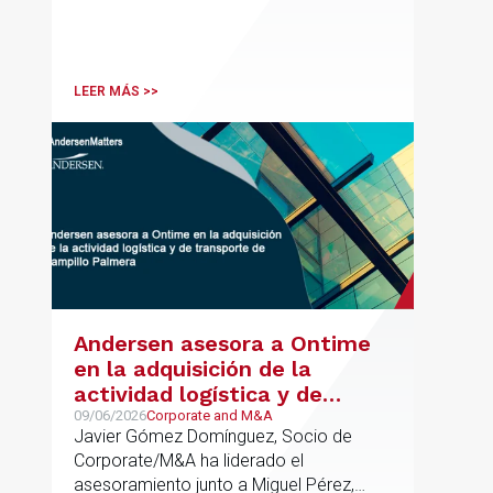
LEER MÁS >>
Andersen asesora a Ontime
en la adquisición de la
actividad logística y de
transporte de Campillo
09/06/2026
Corporate and M&A
Javier Gómez Domínguez, Socio de
Palmera
Corporate/M&A ha liderado el
asesoramiento junto a Miguel Pérez,