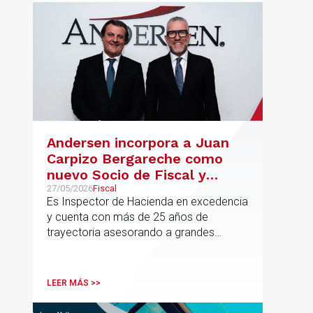
Andersen incorpora a Juan
Carpizo Bergareche como
nuevo Socio de Fiscal y
responsable de la práctica
27/05/2026
Fiscal
Es Inspector de Hacienda en excedencia
ibérica de Fiscalidad Local
y cuenta con más de 25 años de
trayectoria asesorando a grandes
compañías nacionales e internacionales,
incluyendo grupos del IBEX 35,
principalmente en los sectores
LEER MÁS >>
energético, inmobiliario y
medioambiental