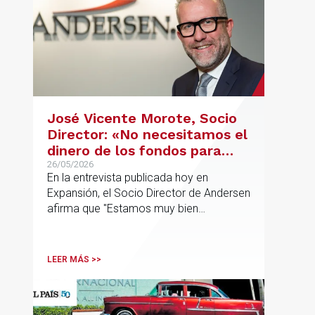
José Vicente Morote, Socio
Director: «No necesitamos el
dinero de los fondos para
desarrollar nuestro
26/05/2026
En la entrevista publicada hoy en
proyecto»
Expansión, el Socio Director de Andersen
afirma que "Estamos muy bien
financieramente y por lo tanto nos gusta
la autonomía y la independencia que
tenemos y ese es el modelo que vamos
LEER MÁS >>
a seguir".