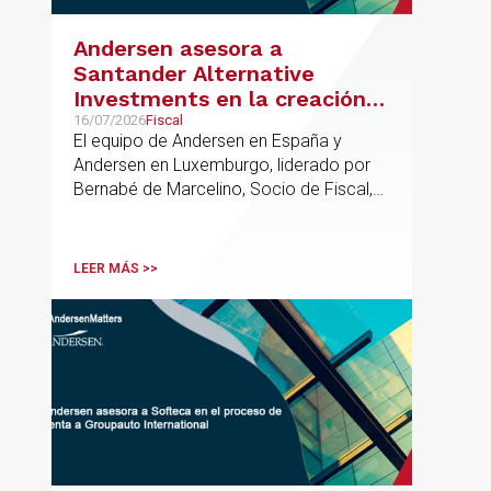
Andersen asesora a
Santander Alternative
Investments en la creación
de un nuevo fondo dirigido a
16/07/2026
Fiscal
El equipo de Andersen en España y
la financiación de pymes
Andersen en Luxemburgo, liderado por
europeas
Bernabé de Marcelino, Socio de Fiscal,
ha participado como asesor en materia
tributaria durante todo el proceso de
formación del fondo, hasta el primer
LEER MÁS >>
cierre que ha tenido lugar recientemente.