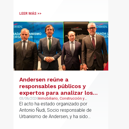
LEER MÁS >>
Andersen reúne a
responsables públicos y
expertos para analizar los
retos del urbanismo en
03/06/2026
Inmobiliario, Construcción y
Urbanismo, Urbanismo
El acto ha estado organizado por
España
Antonio Ñudi, Socio responsable de
Urbanismo de Andersen, y ha sido
inaugurado por Borja Carabante,