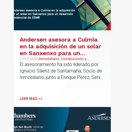
Andersen asesora a Culmia
en la adquisición de un solar
en Sanxenxo para un
desarrollo residencial de
27/07/2026
Inmobiliario, Construcción y
Urbanismo
El asesoramiento ha sido liderado por
65M€
Ignacio Sáenz de Santamaría, Socio de
Inmobiliario, junto a Enrique Pérez, Senior
Associate y Alejandro Mármol, Abogado,
del mismo departamento; junto a Carlos
Morales, Socio, Pablo López, Asociado
LEER MÁS >>
Senior, e Isabel Gómez Senior Lawyer
del departamento de Urbanismo. La
operación refuerza la actividad de
Andersen en el ámbito de las
transacciones inmobiliarias complejas,