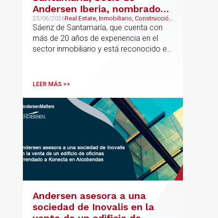
Andersen Iberia, nombrado
director europeo de
25/06/2026
Real Estate, Inmobiliario, Construcción
y Urbanismo
Sáenz de Santamaría, que cuenta con
Inmobiliario de Andersen
más de 20 años de experiencia en el
sector inmobiliario y está reconocido en
directorios internacionales como
Chambers & Partners y Legal500,
codirigirá el EU Real Estate Industry
LEER MÁS >>
Group junto a Kevin Hindley, de Andersen
UK.
Andersen asesora a una
sociedad de Inovalis en la
venta de un edificio de