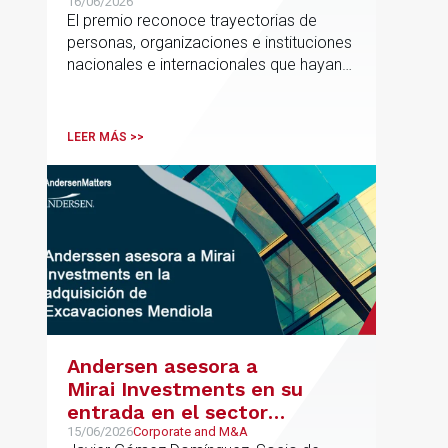
Promoción de la Educación
16/06/2026
El premio reconoce trayectorias de
personas, organizaciones e instituciones
nacionales e internacionales que hayan
contribuido de forma decisiva y
verificable al acceso, la calidad, la
innovación o la equidad educativa
LEER MÁS >>
Andersen asesora a
Mirai Investments en su
entrada en el sector
medioambiental con la
15/06/2026
Corporate and M&A