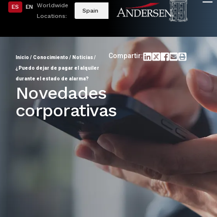
Worldwide
ES
EN
Spain
Locations:
Compartir:
Inicio
/
Conocimiento
/
Noticias
/
¿Puedo dejar de pagar el alquiler
durante el estado de alarma?
Novedades
corporativas