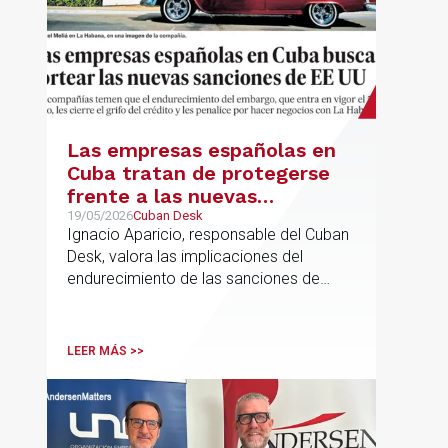
Las empresas españolas en
Cuba tratan de protegerse
frente a las nuevas
sanciones millonarias que
19/05/2026
Cuban Desk
Ignacio Aparicio, responsable del Cuban
prepara Estados Unidos
Desk, valora las implicaciones del
endurecimiento de las sanciones de
EE.UU. contra Cuba.
LEER MÁS >>