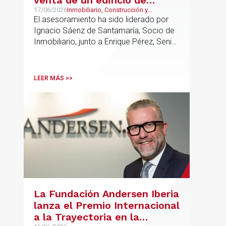
oficinas arrendado a Konecta
17/06/2026
Inmobiliario, Construcción y
Urbanismo, Real Estate
El asesoramiento ha sido liderado por
en Alcobendas
Ignacio Sáenz de Santamaría, Socio de
Inmobiliario, junto a Enrique Pérez, Senior
Associate y Eduardo Ramos, Senior
Lawyer.
LEER MÁS >>
La Fundación Andersen Iberia
lanza el Premio Internacional
a la Trayectoria en la