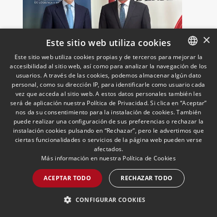
×
Este sitio web utiliza cookies
Este sitio web utiliza cookies propias y de terceros para mejorar la
UNO incorpora a Andersen
accesibilidad al sitio web, así como para analizar la navegación de los
SPANISH
como socio colaborador para
usuarios. A través de las cookies, podemos almacenar algún dato
ENGLISH
reforzar el asesoramiento
personal, como su dirección IP, para identificarle como usuario cada
vez que acceda al sitio web. A estos datos personales también les
jurídico y fiscal del sector
18/05/2026
Laboral, Fiscal, Público y Regulatorio,
PORTUGUESE
será de aplicación nuestra Política de Privacidad. Si clica en “Aceptar”
Transporte, Movilidad & Logística
El presidente de UNO Logística,
logístico
nos da su consentimiento para la instalación de cookies. También
Francisco Aranda, y el socio director de
puede realizar una configuración de sus preferencias o rechazar la
Andersen Iberia, José Vicente Morote,
instalación cookies pulsando en “Rechazar”, pero le advertimos que
han rubricado un acuerdo de
ciertas funcionalidades o servicios de la página web pueden verse
colaboración con el que ambas
afectados.
entidades trabajarán para ayudar a las
Más información en nuestra
Política de Cookies
LEER MÁS >>
empresas logísticas a anticipar y
ACEPTAR TODO
RECHAZAR TODO
gestionar con mayor seguridad jurídica
sus principales retos regulatorios.
CONFIGURAR COOKIES