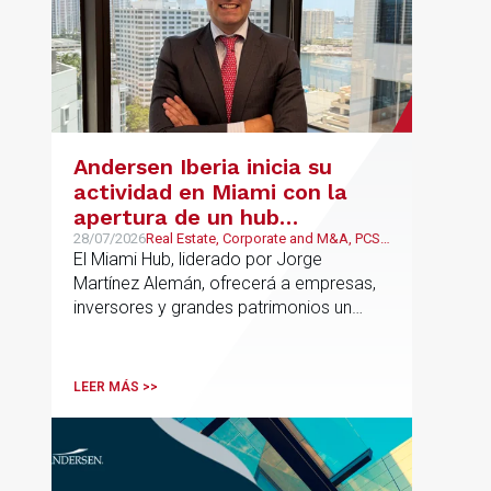
Andersen Iberia inicia su
actividad en Miami con la
apertura de un hub
estratégico para reforzar el
28/07/2026
Real Estate, Corporate and M&A, PCS,
Wealth Management & Family
El Miami Hub, liderado por Jorge
asesoramiento fiscal, legal y
Business
Martínez Alemán, ofrecerá a empresas,
patrimonial conectando
inversores y grandes patrimonios un
Europa y Latinoamérica
asesoramiento jurídico y fiscal integral
para sus operaciones entre España,
Latinoamérica y otros mercados
LEER MÁS >>
internacionales.