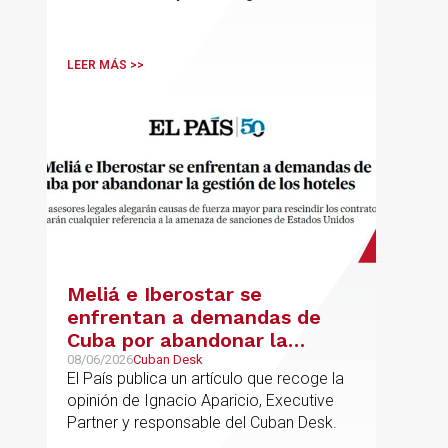
Asociado Senior del mismo
departamento.
LEER MÁS >>
Meliá e Iberostar se
enfrentan a demandas de
Cuba por abandonar la
gestión de los hoteles
08/06/2026
Cuban Desk
El País publica un artículo que recoge la
opinión de Ignacio Aparicio, Executive
Partner y responsable del Cuban Desk.