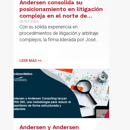
Andersen consolida su
posicionamiento en litigación
compleja en el norte de
España con la incorporación
02/07/2026
Con su sólida experiencia en
de Rebeca Larena
procedimientos de litigación y arbitraje
complejos, la firma liderada por José
Vicente Morote impulsa el crecimiento
de su oficina en Bilbao y refuerza su
posicionamiento en asesoramiento
LEER MÁS >>
jurídico de alto valor añadido.
Andersen y Andersen