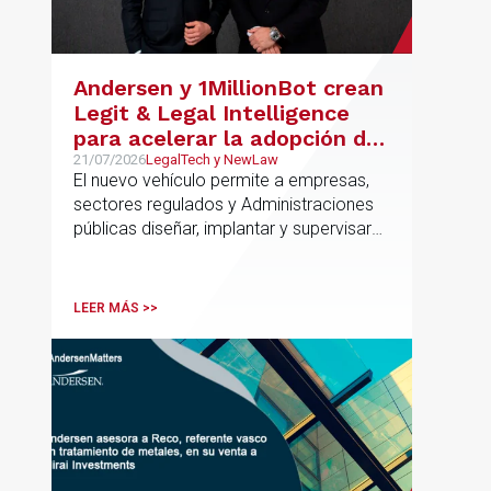
compra del suelo y la estructuración de
la financiación del proyecto.
Andersen y 1MillionBot crean
Legit & Legal Intelligence
para acelerar la adopción de
IA con seguridad jurídica en
21/07/2026
LegalTech y NewLaw
El nuevo vehículo permite a empresas,
el marco regulatorio europeo
sectores regulados y Administraciones
públicas diseñar, implantar y supervisar
proyectos de inteligencia artificial con
gobernanza del dato, trazabilidad y
cumplimiento normativo desde el origen.
LEER MÁS >>
La iniciativa se apoya en una
metodología propia de gestión de
riesgos de IA y se alinea con la
estrategia española de IA soberana
articulada en torno a ALIA.