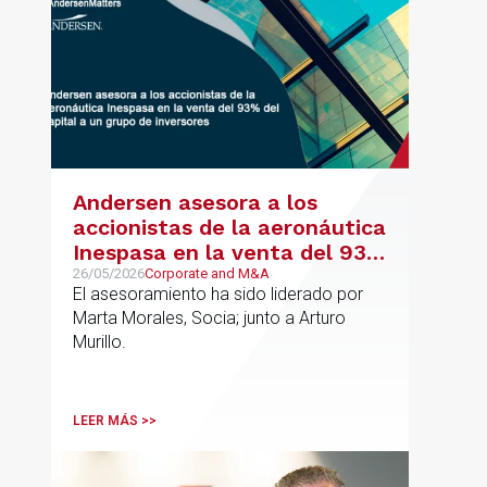
Andersen asesora a los
accionistas de la aeronáutica
Inespasa en la venta del 93%
del capital a un grupo de
26/05/2026
Corporate and M&A
El asesoramiento ha sido liderado por
inversores
Marta Morales, Socia; junto a Arturo
Murillo.
LEER MÁS >>