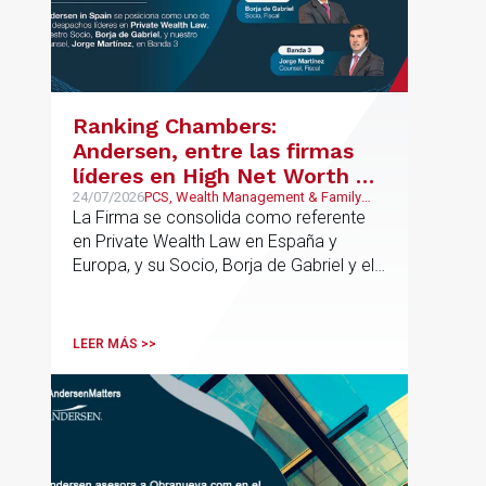
en las que resulta clave contar con un
asesoramiento especializado capaz de
integrar el análisis jurídico, urbanístico y
contractual de los activos, anticipar
riesgos y aportar seguridad jurídica en
Ranking Chambers:
todas las fases de la operación.
Andersen, entre las firmas
líderes en High Net Worth en
España y Europa
24/07/2026
PCS, Wealth Management & Family
Business
La Firma se consolida como referente
en Private Wealth Law en España y
Europa, y su Socio, Borja de Gabriel y el
Counsel, Jorge Martínez, son
reconocidos como uno de los
profesionales clave del sector.
LEER MÁS >>