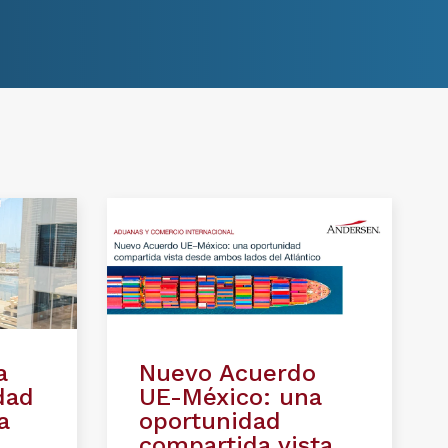
a
Nuevo Acuerdo
idad
UE-México: una
a
oportunidad
compartida vista