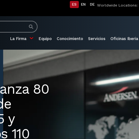
ES
EN
DE
Worldwide Locations:
La Firma
Equipo
Conocimiento
Servicios
Oficinas Iberia
canza 80
de
5 y
s 110