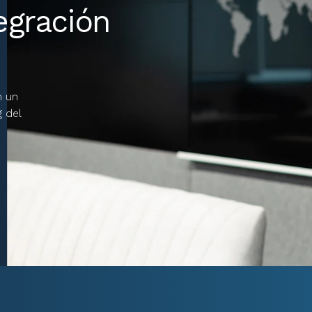
tegración
n un
g del