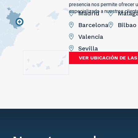
presencia nos permite ofrecer un
especializado a nuestros client
Madrid
Málag
Barcelona
Bilbao
Valencia
Sevilla
VER UBICACIÓN DE LAS