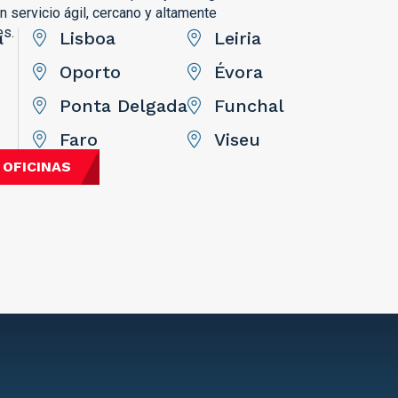
 servicio ágil, cercano y altamente
es.
a
Lisboa
Leiria
Oporto
Évora
Ponta Delgada
Funchal
Faro
Viseu
 OFICINAS