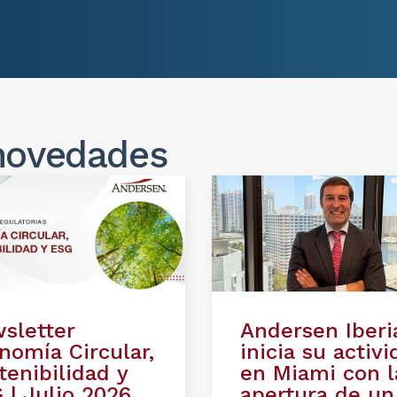
novedades
sletter
Andersen Iberi
nomía Circular,
inicia su activ
tenibilidad y
en Miami con l
 | Julio 2026
apertura de un