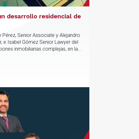
n desarrollo residencial de
e Pérez, Senior Associate y Alejandro
r, e Isabel Gómez Senior Lawyer del
iones inmobiliarias complejas, en las
tico y contractual de los activos,