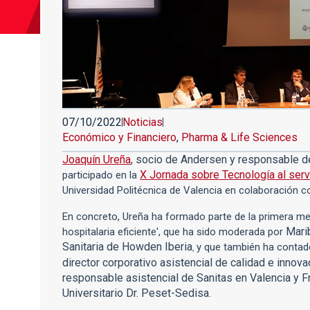
07/10/2022
Noticias
Económico y Financiero
,
Pharma & Life Sciences
Joaquín Ureña
, socio de Andersen y responsable 
X Jornada sobre Tecnología al ser
participado en la
Universidad Politécnica de Valencia en colaboración 
En concreto, Ureña ha formado parte de la primera me
Mari
hospitalaria eficiente', que ha sido moderada por
Sanitaria de Howden Iberia
y que también ha contad
,
director corporativo asistencial de calidad e innov
responsable asistencial de Sanitas en Valencia y F
Universitario Dr. Peset-Sedisa.