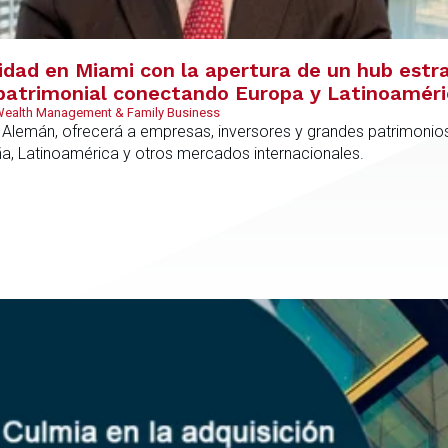
vidad en Miami con la apertura de un hub estr
y patrimonial conectando Europa y Latinoamér
 Wealth Management & Family Business
 Alemán, ofrecerá a empresas, inversores y grandes patrimonios
ña, Latinoamérica y otros mercados internacionales.