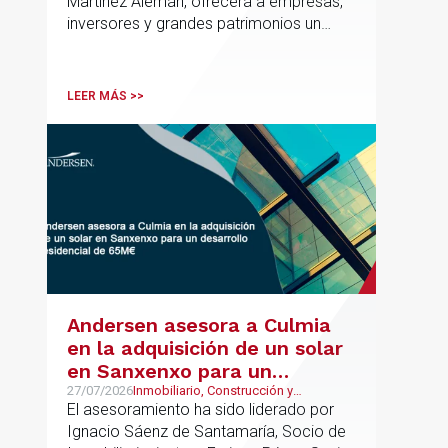
Martínez Alemán, ofrecerá a empresas,
patrimonial conectando
inversores y grandes patrimonios un
Europa y Latinoamérica
asesoramiento jurídico y fiscal integral
para sus operaciones entre España,
Latinoamérica y otros mercados
LEER MÁS >>
internacionales.
Andersen asesora a Culmia
en la adquisición de un solar
en Sanxenxo para un
desarrollo residencial de
27/07/2026
Inmobiliario, Construcción y
Urbanismo
El asesoramiento ha sido liderado por
65M€
Ignacio Sáenz de Santamaría, Socio de