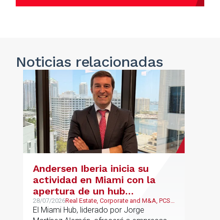
Noticias
relacionadas
Andersen Iberia inicia su
actividad en Miami con la
apertura de un hub
estratégico para reforzar el
28/07/2026
Real Estate, Corporate and M&A, PCS,
Wealth Management & Family
El Miami Hub, liderado por Jorge
asesoramiento fiscal, legal y
Business