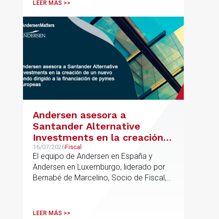
LEER MÁS >>
Andersen asesora a
Santander Alternative
Investments en la creación
de un nuevo fondo dirigido a
16/07/2026
Fiscal
El equipo de Andersen en España y
la financiación de pymes
Andersen en Luxemburgo, liderado por
europeas
Bernabé de Marcelino, Socio de Fiscal,
ha participado como asesor en materia
tributaria durante todo el proceso de
formación del fondo, hasta el primer
LEER MÁS >>