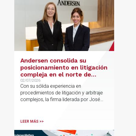
Andersen consolida su
posicionamiento en litigación
compleja en el norte de
España con la incorporación
02/07/2026
Con su sólida experiencia en
de Rebeca Larena
procedimientos de litigación y arbitraje
complejos, la firma liderada por José
Vicente Morote impulsa el crecimiento
de su oficina en Bilbao y refuerza su
posicionamiento en asesoramiento
LEER MÁS >>
jurídico de alto valor añadido.