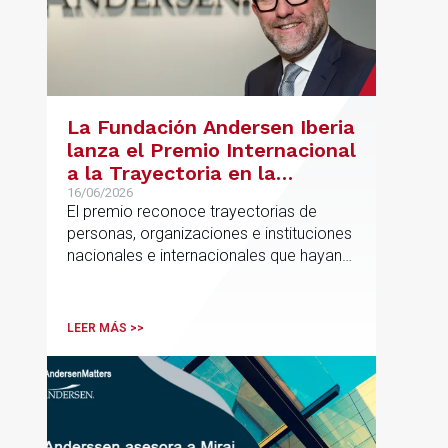
La Fundación Andersen Iberia
lanza el Premio Internacional
a la Trayectoria en la
Promoción de la Educación
16/06/2026
El premio reconoce trayectorias de
personas, organizaciones e instituciones
nacionales e internacionales que hayan
contribuido de forma decisiva y
verificable al acceso, la calidad, la
innovación o la equidad educativa
LEER MÁS >>