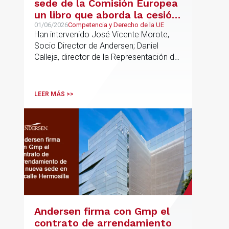
sede de la Comisión Europea
un libro que aborda la cesión
de soberanía y la primacía
01/06/2026
Competencia y Derecho de la UE
Han intervenido José Vicente Morote,
del Derecho de la UE en las
Socio Director de Andersen; Daniel
constituciones europeas
Calleja, director de la Representación de
la Comisión Europea en España; y
destacadas personalidades del mundo
jurídico y académico
LEER MÁS >>
Andersen firma con Gmp el
contrato de arrendamiento