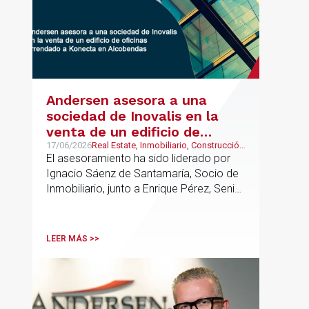
Andersen asesora a una
sociedad de Inovalis en la
venta de un edificio de
oficinas arrendado a Konecta
17/06/2026
Real Estate, Inmobiliario, Construcción
y Urbanismo
El asesoramiento ha sido liderado por
en Alcobendas
Ignacio Sáenz de Santamaría, Socio de
Inmobiliario, junto a Enrique Pérez, Senior
Associate y Eduardo Ramos, Senior
Lawyer.
LEER MÁS >>