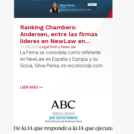
Ranking Chambers:
Andersen, entre las firmas
líderes en NewLaw en
España y Europa
11/06/2026
LegalTech y NewLaw
La Firma se consolida como referente
en NewLaw en España y Europa, y su
Socia, Silvia Perea, es reconocida como
una de las profesionales clave del
sector.
LEER MÁS >>