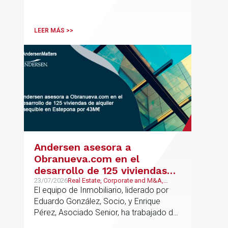
Counsel, Jorge Martínez, son
reconocidos como uno de los
profesionales clave del sector.
LEER MÁS >>
Andersen asesora a
Obranueva.com en el
desarrollo de 125 viviendas
de alquiler asequible en
23/07/2026
Real Estate, Corporate and M&A,
Público y Regulatorio
El equipo de Inmobiliario, liderado por
Estepona por 43M€
Eduardo González, Socio, y Enrique
Pérez, Asociado Senior, ha trabajado de
forma coordinada con el equipo de