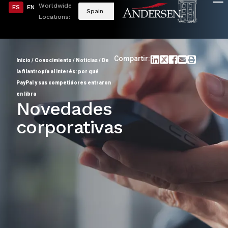
Worldwide
ES
EN
Spain
Locations:
Compartir:
Inicio
/
Conocimiento
/
Noticias
/
De
la filantropía al interés: por qué
PayPal y sus competidores entraron
en libra
Novedades
corporativas