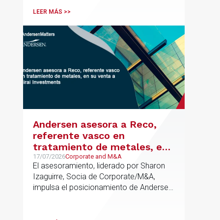
cumplimiento normativo desde el origen.
LEER MÁS >>
La iniciativa se apoya en una
metodología propia de gestión de
riesgos de IA y se alinea con la
estrategia española de IA soberana
articulada en torno a ALIA.
Andersen asesora a Reco,
referente vasco en
tratamiento de metales, en
su venta a Mirai Investments
17/07/2026
Corporate and M&A
El asesoramiento, liderado por Sharon
Izaguirre, Socia de Corporate/M&A,
impulsa el posicionamiento de Andersen
en el ámbito industrial vasco,
acompañando a empresas familiares en
procesos estratégicos de M&A