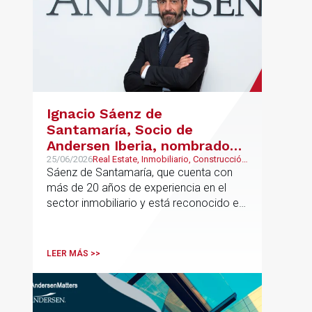
Ignacio Sáenz de
Santamaría, Socio de
Andersen Iberia, nombrado
director europeo de
25/06/2026
Real Estate, Inmobiliario, Construcción
y Urbanismo
Sáenz de Santamaría, que cuenta con
Inmobiliario de Andersen
más de 20 años de experiencia en el
sector inmobiliario y está reconocido en
directorios internacionales como
Chambers & Partners y Legal500,
codirigirá el EU Real Estate Industry
LEER MÁS >>
Group junto a Kevin Hindley, de Andersen
UK.