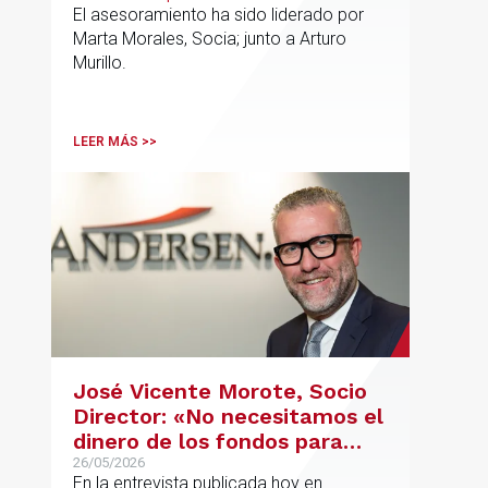
El asesoramiento ha sido liderado por
inversores
Marta Morales, Socia; junto a Arturo
Murillo.
LEER MÁS >>
José Vicente Morote, Socio
Director: «No necesitamos el
dinero de los fondos para
desarrollar nuestro
26/05/2026
En la entrevista publicada hoy en