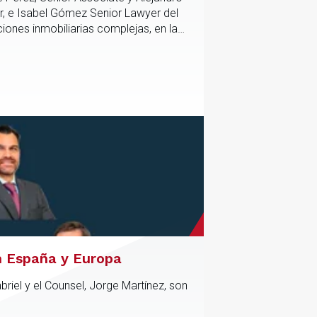
r, e Isabel Gómez Senior Lawyer del
iones inmobiliarias complejas, en las
tico y contractual de los activos,
n España y Europa
riel y el Counsel, Jorge Martínez, son