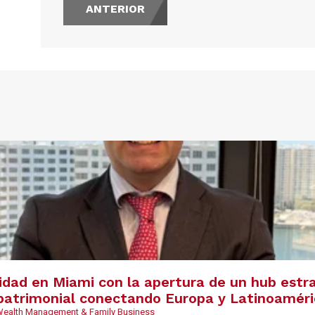
ANTERIOR
s
vidad en Miami con la apertura de un hub estr
y patrimonial conectando Europa y Latinoamér
 Wealth Management & Family Business