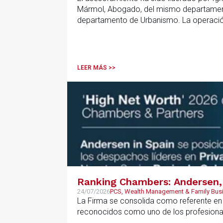
Mármol, Abogado, del mismo departamento
departamento de Urbanismo. La operación 
que resulta clave contar con un asesoramie
anticipar riesgos y aportar seguridad jurí
LEER MÁS >>
Ranking Chambers: Andersen, 
24/07/2026
PCS, Wealth Management & Family Bus
La Firma se consolida como referente en P
reconocidos como uno de los profesional