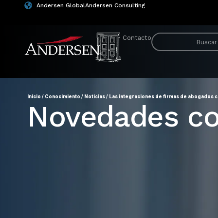
Andersen Global
Andersen Consulting
Contacto
Inicio
/
Conocimiento
/
Noticias
/
Las integraciones de firmas de abogados 
Novedades co