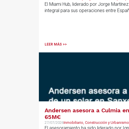
El Miami Hub, liderado por Jorge Martínez
integral para sus operaciones entre Espa
LEER MÁS >>
Andersen asesora a Culmia en 
65M€
27/07/2026
Inmobiliario, Construcción y Urbanismo
El asesoramiento ha sido liderado por Ign