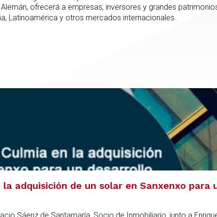
 Alemán, ofrecerá a empresas, inversores y grandes patrimonios
ña, Latinoamérica y otros mercados internacionales.
la adquisición de un solar en Sanxenxo para u
acio Sáenz de Santamaría, Socio de Inmobiliario, junto a Enriqu