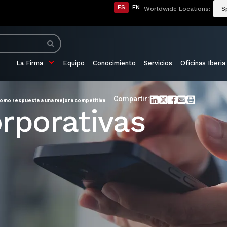
ES
EN
Worldwide Locations:
S
La Firma
Equipo
Conocimiento
Servicios
Oficinas Iberia
Compartir:
como respuesta a una mejora competitiva
rporativas