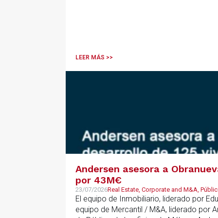
LEER MÁS >>
Andersen asesora a Obranueva.
por 43M€
23/07/2026
Real Estate, Corporate and M&A, Públic
El equipo de Inmobiliario, liderado por E
equipo de Mercantil / M&A, liderado por 