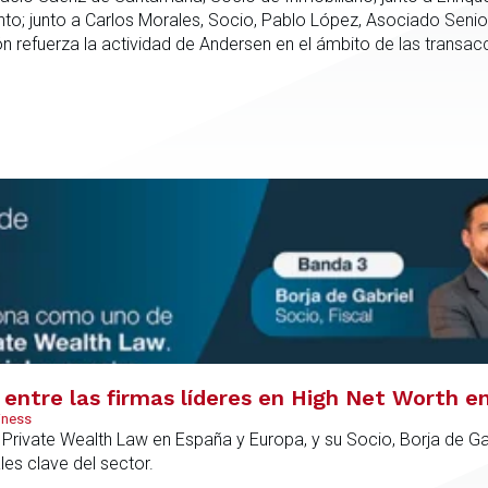
; junto a Carlos Morales, Socio, Pablo López, Asociado Senio
refuerza la actividad de Andersen en el ámbito de las transacc
nto especializado capaz de integrar el análisis jurídico, urbanís
dica en todas las fases de la operación.
entre las firmas líderes en High Net Worth e
iness
rivate Wealth Law en España y Europa, y su Socio, Borja de Gab
es clave del sector.