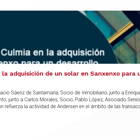
la adquisición de un solar en Sanxenxo para u
acio Sáenz de Santamaría, Socio de Inmobiliario, junto a Enriqu
; junto a Carlos Morales, Socio, Pablo López, Asociado Senio
refuerza la actividad de Andersen en el ámbito de las transacc
nto especializado capaz de integrar el análisis jurídico, urbanís
dica en todas las fases de la operación.