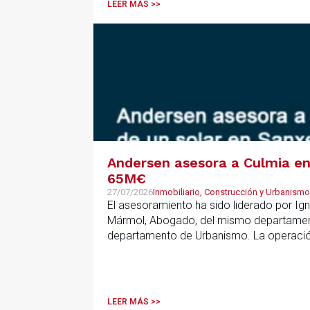
LEER MÁS >>
Andersen asesora a Culmia en 
65M€
27/07/2026
Inmobiliario, Construcción y Urbanismo
El asesoramiento ha sido liderado por Ign
Mármol, Abogado, del mismo departamento
departamento de Urbanismo. La operación 
que resulta clave contar con un asesoramie
anticipar riesgos y aportar seguridad jurí
LEER MÁS >>