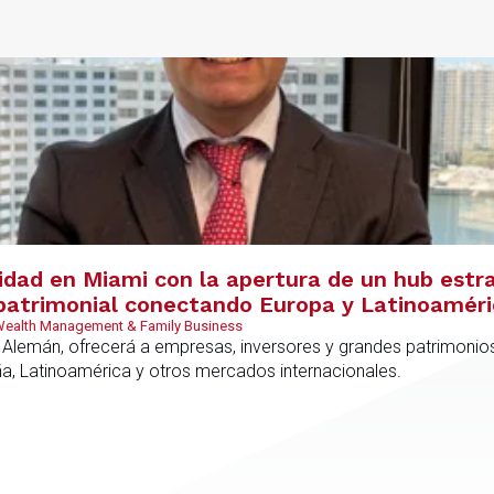
s
vidad en Miami con la apertura de un hub estr
y patrimonial conectando Europa y Latinoamér
 Wealth Management & Family Business
 Alemán, ofrecerá a empresas, inversores y grandes patrimonios
ña, Latinoamérica y otros mercados internacionales.