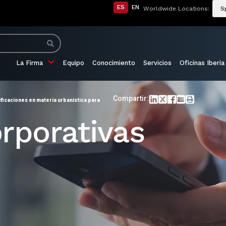
ES
EN
Worldwide Locations:
S
La Firma
Equipo
Conocimiento
Servicios
Oficinas Iberia
Compartir:
icaciones en materia urbanística para
rporativas