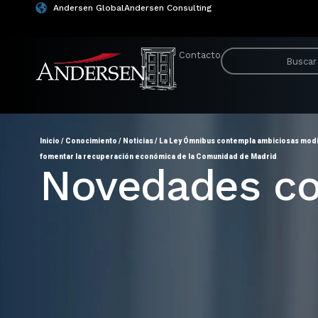
Andersen Global
Andersen Consulting
Contacto
Inicio
/
Conocimiento
/
Noticias
/
La Ley Ómnibus contempla ambiciosas modif
fomentar la recuperación económica de la Comunidad de Madrid
Novedades co