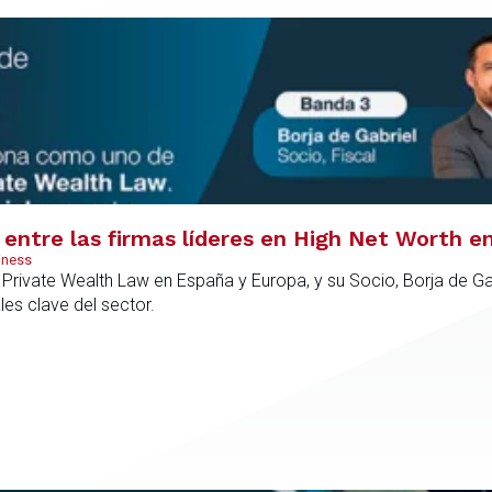
entre las firmas líderes en High Net Worth e
iness
rivate Wealth Law en España y Europa, y su Socio, Borja de Gab
es clave del sector.