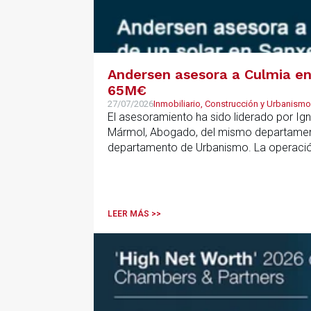
Andersen asesora a Culmia en 
65M€
27/07/2026
Inmobiliario, Construcción y Urbanismo
El asesoramiento ha sido liderado por Ign
Mármol, Abogado, del mismo departamento
departamento de Urbanismo. La operación 
que resulta clave contar con un asesoramie
anticipar riesgos y aportar seguridad jurí
LEER MÁS >>