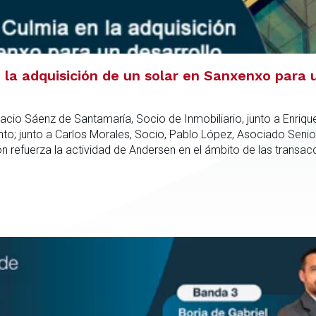
la adquisición de un solar en Sanxenxo para u
acio Sáenz de Santamaría, Socio de Inmobiliario, junto a Enriqu
; junto a Carlos Morales, Socio, Pablo López, Asociado Senio
refuerza la actividad de Andersen en el ámbito de las transacc
nto especializado capaz de integrar el análisis jurídico, urbanís
dica en todas las fases de la operación.