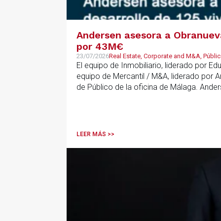
Andersen asesora a Obranueva.
por 43M€
23/07/2026
Real Estate, Corporate and M&A, Públic
El equipo de Inmobiliario, liderado por E
equipo de Mercantil / M&A, liderado por 
de Público de la oficina de Málaga. Ande
que ha combinado la constitución del vehí
LEER MÁS >>