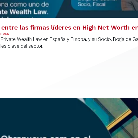
entre las firmas líderes en High Net Worth e
iness
rivate Wealth Law en España y Europa, y su Socio, Borja de Gab
es clave del sector.