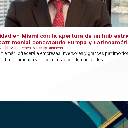
vidad en Miami con la apertura de un hub estr
y patrimonial conectando Europa y Latinoamér
 Wealth Management & Family Business
 Alemán, ofrecerá a empresas, inversores y grandes patrimonios
ña, Latinoamérica y otros mercados internacionales.