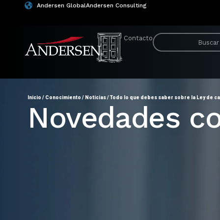
Andersen Global
Andersen Consulting
Contacto
Inicio
/
Conocimiento
/
Noticias
/
Todo lo que debes saber sobre la Ley de c
Novedades co