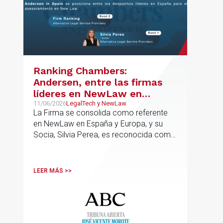
Ranking Chambers:
Andersen, entre las firmas
líderes en NewLaw en
España y Europa
11/06/2026
LegalTech y NewLaw
La Firma se consolida como referente
en NewLaw en España y Europa, y su
Socia, Silvia Perea, es reconocida como
una de las profesionales clave del
sector.
LEER MÁS >>