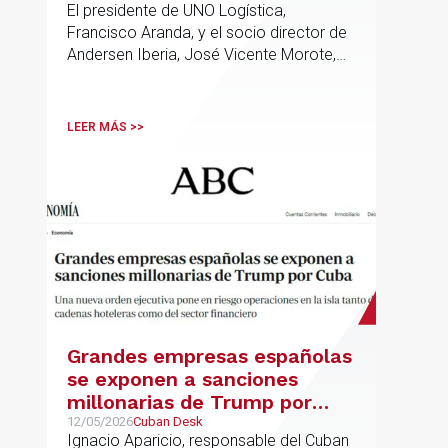
Transporte, Movilidad & Logística
El presidente de UNO Logística,
logístico
Francisco Aranda, y el socio director de
Andersen Iberia, José Vicente Morote,
han rubricado un acuerdo de
colaboración con el que ambas
entidades trabajarán para ayudar a las
LEER MÁS >>
empresas logísticas a anticipar y
gestionar con mayor seguridad jurídica
sus principales retos regulatorios.
Grandes empresas españolas
se exponen a sanciones
millonarias de Trump por
Cuba
12/05/2026
Cuban Desk
Ignacio Aparicio, responsable del Cuban