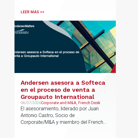
tributaria durante todo el proceso de
formación del fondo, hasta el primer
LEER MÁS >>
cierre que ha tenido lugar recientemente.
Andersen asesora a Softeca
en el proceso de venta a
Groupauto International
06/07/2026
Corporate and M&A, French Desk
El asesoramiento, liderado por Juan
Antonio Castro, Socio de
Corporate/M&A y miembro del French
Desk, impulsa el posicionamiento de
Andersen en operaciones franco-