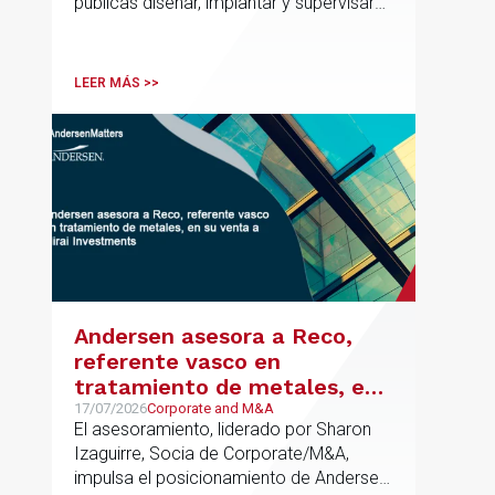
públicas diseñar, implantar y supervisar
proyectos de inteligencia artificial con
gobernanza del dato, trazabilidad y
cumplimiento normativo desde el origen.
LEER MÁS >>
La iniciativa se apoya en una
metodología propia de gestión de
riesgos de IA y se alinea con la
estrategia española de IA soberana
articulada en torno a ALIA.
Andersen asesora a Reco,
referente vasco en
tratamiento de metales, en
su venta a Mirai Investments
17/07/2026
Corporate and M&A
El asesoramiento, liderado por Sharon
Izaguirre, Socia de Corporate/M&A,
impulsa el posicionamiento de Andersen