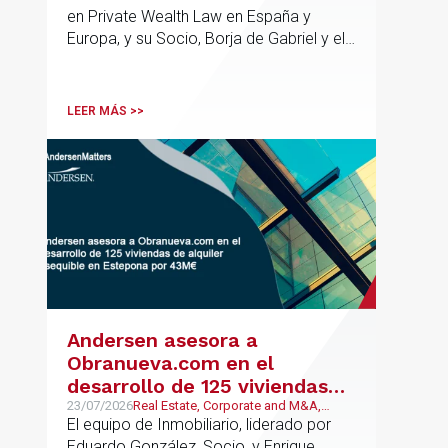
en Private Wealth Law en España y
Europa, y su Socio, Borja de Gabriel y el
Counsel, Jorge Martínez, son
reconocidos como uno de los
profesionales clave del sector.
LEER MÁS >>
Andersen asesora a
Obranueva.com en el
desarrollo de 125 viviendas
de alquiler asequible en
23/07/2026
Real Estate, Corporate and M&A,
Público y Regulatorio
El equipo de Inmobiliario, liderado por
Estepona por 43M€
Eduardo González, Socio, y Enrique