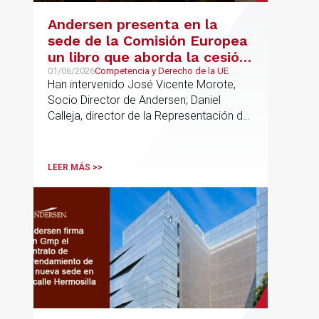
Andersen presenta en la
sede de la Comisión Europea
un libro que aborda la cesión
de soberanía y la primacía
01/06/2026
Competencia y Derecho de la UE
Han intervenido José Vicente Morote,
del Derecho de la UE en las
Socio Director de Andersen; Daniel
constituciones europeas
Calleja, director de la Representación de
la Comisión Europea en España; y
destacadas personalidades del mundo
jurídico y académico
LEER MÁS >>