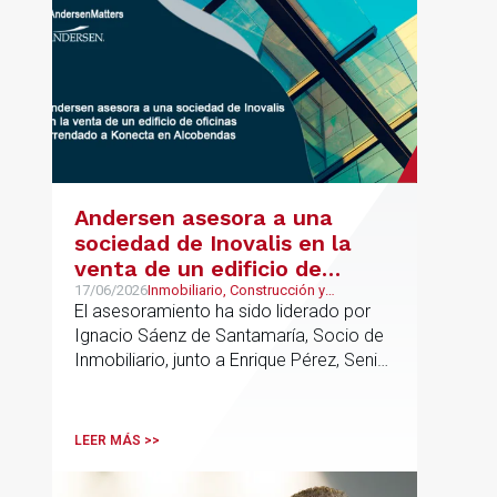
UK.
Andersen asesora a una
sociedad de Inovalis en la
venta de un edificio de
oficinas arrendado a Konecta
17/06/2026
Inmobiliario, Construcción y
Urbanismo, Real Estate
El asesoramiento ha sido liderado por
en Alcobendas
Ignacio Sáenz de Santamaría, Socio de
Inmobiliario, junto a Enrique Pérez, Senior
Associate y Eduardo Ramos, Senior
Lawyer.
LEER MÁS >>