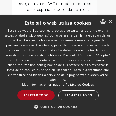
Desk, analiza en ABC el impacto para las
empresas españolas del endurecimiento
de las sanciones de EE.UU. contra Cuba.
×
Este sitio web utiliza cookies
LEER MÁS >>
Este sitio web utiliza cookies propias y de terceros para mejorar la
accesibilidad al sitio web, así como para analizar la navegación de los
SPANISH
usuarios. A través de las cookies, podemos almacenar algún dato
ENGLISH
personal, como su dirección IP, para identificarle como usuario cada
vez que acceda al sitio web. A estos datos personales también les
PORTUGUESE
será de aplicación nuestra Política de Privacidad. Si clica en “Aceptar”
nos da su consentimiento para la instalación de cookies. También
puede realizar una configuración de sus preferencias o rechazar la
instalación cookies pulsando en “Rechazar”, pero le advertimos que
ciertas funcionalidades o servicios de la página web pueden verse
afectados.
Más información en nuestra
Política de Cookies
Andersen nombra a Pablo
Gómez-Acebo como
ACEPTAR TODO
RECHAZAR TODO
codirector de Fiscal en Iberia
junto con Borja de Gabriel
29/04/2026
Fiscal
CONFIGURAR COOKIES
Ambos Socios compartirán la dirección
de una práctica integrada por 108