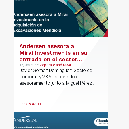
Andersen asesora a
Mirai Investments en su
entrada en el sector
medioambiental con la
15/06/2026
Corporate and M&A
Javier Gómez Domínguez, Socio de
adquisición de la
Corporate/M&A ha liderado el
vasca Excavaciones
asesoramiento junto a Miguel Pérez,
Mendiola
Asociado Senior del mismo
departamento.
LEER MÁS >>