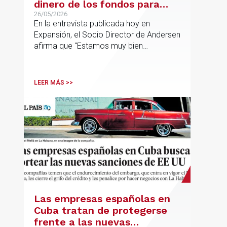
dinero de los fondos para
desarrollar nuestro
26/05/2026
En la entrevista publicada hoy en
proyecto»
Expansión, el Socio Director de Andersen
afirma que "Estamos muy bien
financieramente y por lo tanto nos gusta
la autonomía y la independencia que
tenemos y ese es el modelo que vamos
LEER MÁS >>
a seguir".
Las empresas españolas en
Cuba tratan de protegerse
frente a las nuevas