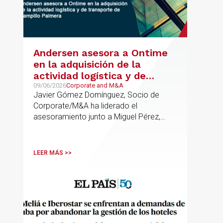
Andersen asesora a Ontime
en la adquisición de la
actividad logística y de
transporte de Campillo
09/06/2026
Corporate and M&A
Javier Gómez Domínguez, Socio de
Palmera
Corporate/M&A ha liderado el
asesoramiento junto a Miguel Pérez,
Asociado Senior del mismo
departamento.
LEER MÁS >>