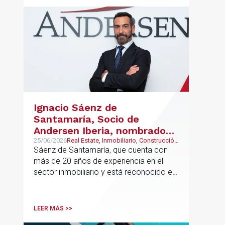
Ignacio Sáenz de
Santamaría, Socio de
Andersen Iberia, nombrado
director europeo de
25/06/2026
Real Estate, Inmobiliario, Construcción
y Urbanismo
Sáenz de Santamaría, que cuenta con
Inmobiliario de Andersen
más de 20 años de experiencia en el
sector inmobiliario y está reconocido en
directorios internacionales como
Chambers & Partners y Legal500,
codirigirá el EU Real Estate Industry
LEER MÁS >>
Group junto a Kevin Hindley, de Andersen