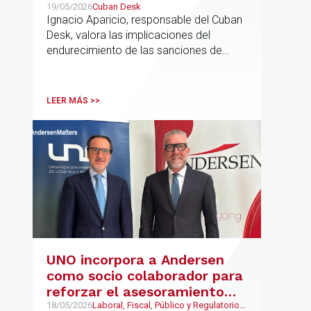
sanciones millonarias que
19/05/2026
Cuban Desk
Ignacio Aparicio, responsable del Cuban
prepara Estados Unidos
Desk, valora las implicaciones del
endurecimiento de las sanciones de
EE.UU. contra Cuba.
LEER MÁS >>
UNO incorpora a Andersen
como socio colaborador para
reforzar el asesoramiento
jurídico y fiscal del sector
18/05/2026
Laboral, Fiscal, Público y Regulatorio,