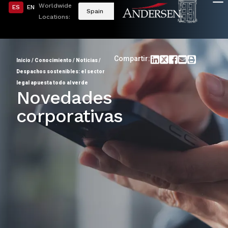
Worldwide
ES
EN
Spain
Locations:
Compartir:
Inicio
/
Conocimiento
/
Noticias
/
Despachos sostenibles: el sector
legal apuesta todo al verde
Novedades
corporativas