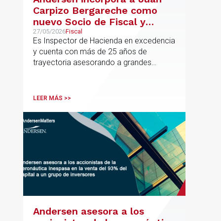
Carpizo Bergareche como
nuevo Socio de Fiscal y
responsable de la práctica
27/05/2026
Fiscal
Es Inspector de Hacienda en excedencia
ibérica de Fiscalidad Local
y cuenta con más de 25 años de
trayectoria asesorando a grandes
compañías nacionales e internacionales,
incluyendo grupos del IBEX 35,
principalmente en los sectores
LEER MÁS >>
energético, inmobiliario y
medioambiental
Andersen asesora a los