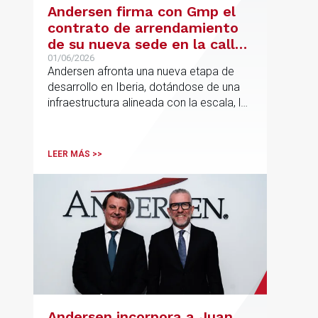
Andersen firma con Gmp el
contrato de arrendamiento
de su nueva sede en la calle
Hermosilla
01/06/2026
Andersen afronta una nueva etapa de
desarrollo en Iberia, dotándose de una
infraestructura alineada con la escala, la
integración y el crecimiento sostenido
del despacho.
LEER MÁS >>
Andersen incorpora a Juan