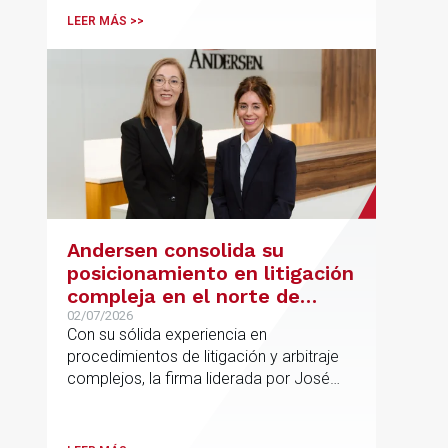
españolas que combinan los sectores
LEER MÁS >>
tecnológico e industrial
Andersen consolida su
posicionamiento en litigación
compleja en el norte de
España con la incorporación
02/07/2026
Con su sólida experiencia en
de Rebeca Larena
procedimientos de litigación y arbitraje
complejos, la firma liderada por José
Vicente Morote impulsa el crecimiento
de su oficina en Bilbao y refuerza su
posicionamiento en asesoramiento