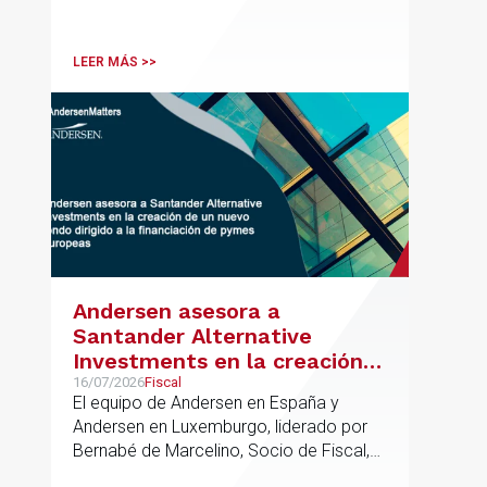
en el ámbito industrial vasco,
acompañando a empresas familiares en
procesos estratégicos de M&A
LEER MÁS >>
Andersen asesora a
Santander Alternative
Investments en la creación
de un nuevo fondo dirigido a
16/07/2026
Fiscal
El equipo de Andersen en España y
la financiación de pymes
Andersen en Luxemburgo, liderado por
europeas
Bernabé de Marcelino, Socio de Fiscal,
ha participado como asesor en materia