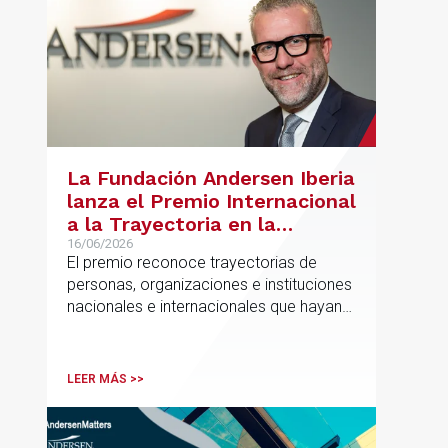
La Fundación Andersen Iberia
lanza el Premio Internacional
a la Trayectoria en la
Promoción de la Educación
16/06/2026
El premio reconoce trayectorias de
personas, organizaciones e instituciones
nacionales e internacionales que hayan
contribuido de forma decisiva y
verificable al acceso, la calidad, la
innovación o la equidad educativa
LEER MÁS >>