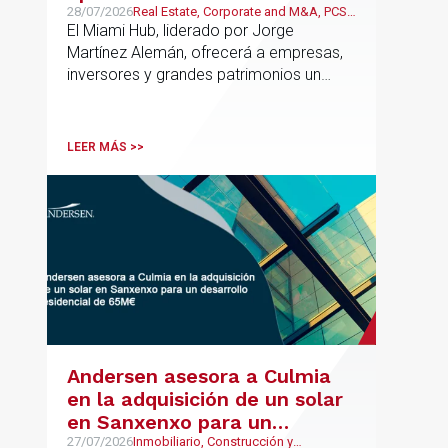
estratégico para reforzar el
28/07/2026
Real Estate, Corporate and M&A, PCS,
Wealth Management & Family
El Miami Hub, liderado por Jorge
asesoramiento fiscal, legal y
Business
Martínez Alemán, ofrecerá a empresas,
patrimonial conectando
inversores y grandes patrimonios un
Europa y Latinoamérica
asesoramiento jurídico y fiscal integral
para sus operaciones entre España,
Latinoamérica y otros mercados
LEER MÁS >>
internacionales.
Andersen asesora a Culmia
en la adquisición de un solar
en Sanxenxo para un
desarrollo residencial de
27/07/2026
Inmobiliario, Construcción y