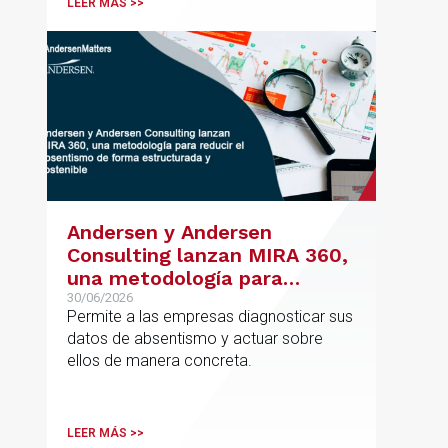
LEER MÁS >>
jurídico de alto valor añadido.
Andersen y Andersen
Consulting lanzan MIRA 360,
una metodología para
reducir el absentismo de
30/06/2026
Permite a las empresas diagnosticar sus
forma estructurada y
datos de absentismo y actuar sobre
sostenible
ellos de manera concreta.
LEER MÁS >>