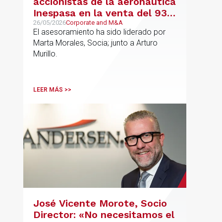
accionistas de la aeronáutica
Inespasa en la venta del 93%
del capital a un grupo de
26/05/2026
Corporate and M&A
El asesoramiento ha sido liderado por
inversores
Marta Morales, Socia; junto a Arturo
Murillo.
LEER MÁS >>
José Vicente Morote, Socio
Director: «No necesitamos el