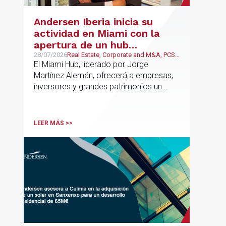
Andersen Iberia inicia su
actividad en Miami con la
apertura de un hub
estratégico para reforzar el
28/07/2026
Real Estate, Corporate and M&A, PCS,
Wealth Management & Family
El Miami Hub, liderado por Jorge
asesoramiento fiscal, legal y
Business
Martínez Alemán, ofrecerá a empresas,
patrimonial conectando
inversores y grandes patrimonios un
Europa y Latinoamérica
asesoramiento jurídico y fiscal integral
para sus operaciones entre España,
Latinoamérica y otros mercados
LEER MÁS >>
internacionales.