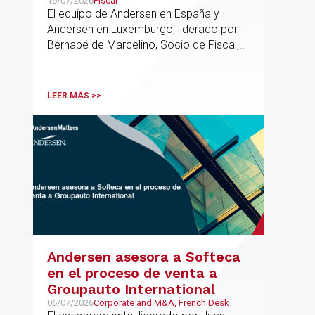
de un nuevo fondo dirigido a
16/07/2026
Fiscal
El equipo de Andersen en España y
la financiación de pymes
Andersen en Luxemburgo, liderado por
europeas
Bernabé de Marcelino, Socio de Fiscal,
ha participado como asesor en materia
tributaria durante todo el proceso de
formación del fondo, hasta el primer
LEER MÁS >>
cierre que ha tenido lugar recientemente.
Andersen asesora a Softeca
en el proceso de venta a
Groupauto International
06/07/2026
Corporate and M&A, French Desk