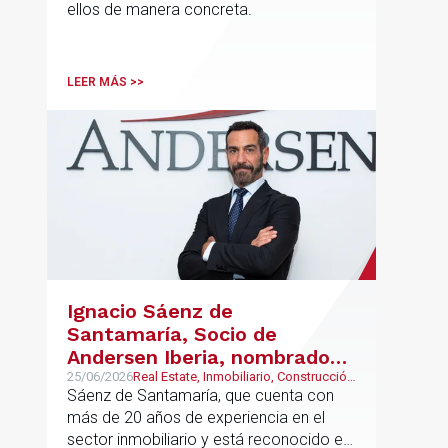
ellos de manera concreta.
LEER MÁS >>
Ignacio Sáenz de
Santamaría, Socio de
Andersen Iberia, nombrado
director europeo de
25/06/2026
Real Estate, Inmobiliario, Construcción
y Urbanismo
Sáenz de Santamaría, que cuenta con
Inmobiliario de Andersen
más de 20 años de experiencia en el
sector inmobiliario y está reconocido en