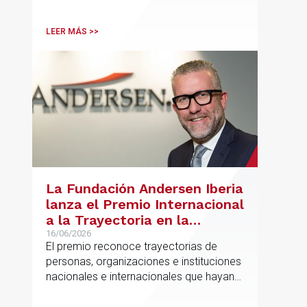
Lawyer.
LEER MÁS >>
La Fundación Andersen Iberia
lanza el Premio Internacional
a la Trayectoria en la
Promoción de la Educación
16/06/2026
El premio reconoce trayectorias de
personas, organizaciones e instituciones
nacionales e internacionales que hayan
contribuido de forma decisiva y
verificable al acceso, la calidad, la