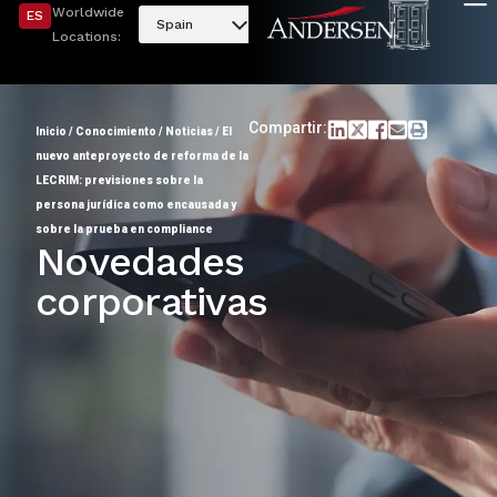
Worldwide
ES
Spain
Locations:
Compartir:
Inicio
/
Conocimiento
/
Noticias
/
El
nuevo anteproyecto de reforma de la
LECRIM: previsiones sobre la
persona jurídica como encausada y
sobre la prueba en compliance
Novedades
corporativas