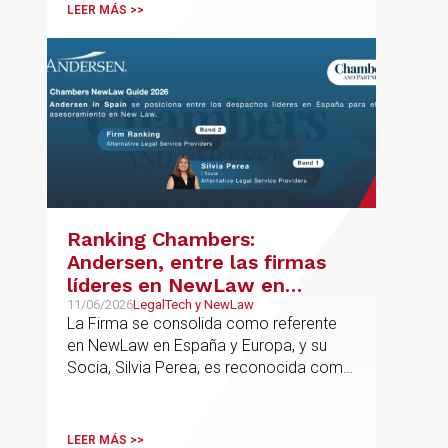
LEER MÁS >>
Ranking Chambers:
Andersen, entre las firmas
líderes en NewLaw en
España y Europa
11/06/2026
LegalTech y NewLaw
La Firma se consolida como referente
en NewLaw en España y Europa, y su
Socia, Silvia Perea, es reconocida como
una de las profesionales clave del
sector.
LEER MÁS >>