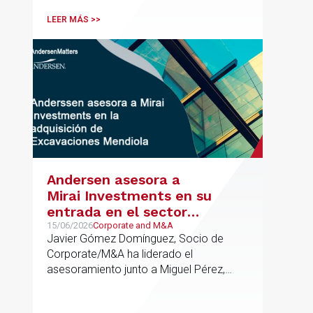
innovación o la equidad educativa
LEER MÁS >>
Andersen asesora a
Mirai Investments en su
entrada en el sector
medioambiental con la
15/06/2026
Corporate and M&A
Javier Gómez Domínguez, Socio de
adquisición de la
Corporate/M&A ha liderado el
vasca Excavaciones
asesoramiento junto a Miguel Pérez,
Mendiola
Asociado Senior del mismo
departamento.