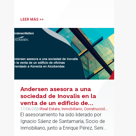
directorios internacionales como
Chambers & Partners y Legal500,
codirigirá el EU Real Estate Industry
LEER MÁS >>
Group junto a Kevin Hindley, de Andersen
UK.
Andersen asesora a una
sociedad de Inovalis en la
venta de un edificio de
oficinas arrendado a Konecta
17/06/2026
Real Estate, Inmobiliario, Construcción
y Urbanismo
El asesoramiento ha sido liderado por
en Alcobendas
Ignacio Sáenz de Santamaría, Socio de
Inmobiliario, junto a Enrique Pérez, Senior
Associate y Eduardo Ramos, Senior