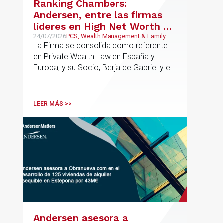
Ranking Chambers:
todas las fases de la operación.
Andersen, entre las firmas
líderes en High Net Worth en
España y Europa
24/07/2026
PCS, Wealth Management & Family
Business
La Firma se consolida como referente
en Private Wealth Law en España y
Europa, y su Socio, Borja de Gabriel y el
Counsel, Jorge Martínez, son
reconocidos como uno de los
profesionales clave del sector.
LEER MÁS >>
Andersen asesora a