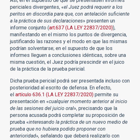
Así, en el supuesto de que se presentasen informes
periciales divergentes, «
el Juez podrá requerir a los
peritos en discordia para que, con antelación suficiente
a la práctica de sus declaraciones
» presenten un
informe conjunto (
art.637 (LA LEY 22837/2020)
),
manifestando en el mismo los puntos de divergencia,
justificando las razones y el modo en que las mismas
podrían solventarse; en el supuesto de que los
informes lleguen a conclusiones idénticas, sobre una
misma cuestión, el Juez podría prescindir en el juico
de la práctica de la prueba pericial.
Dicha prueba pericial podrá ser presentada incluso con
posterioridad al escrito de defensa. En efecto,
el
artículo 636.1 (LA LEY 22837/2020)
permite su
presentación en «
cualquier momento anterior al inicio
de las sesiones del juicio oral
», precisando que la
persona acusada podrá completar su proposición de
prueba «
interesando la práctica de un nuevo medio de
prueba que no hubiera podido proponer con
anterioridad»
, señalando que deberá realizarlo con