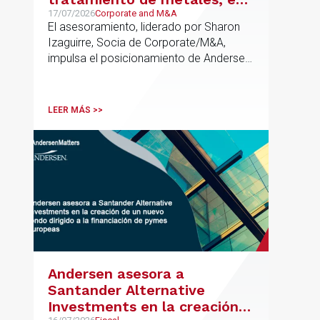
su venta a Mirai Investments
17/07/2026
Corporate and M&A
El asesoramiento, liderado por Sharon
Izaguirre, Socia de Corporate/M&A,
impulsa el posicionamiento de Andersen
en el ámbito industrial vasco,
acompañando a empresas familiares en
procesos estratégicos de M&A
LEER MÁS >>
Andersen asesora a
Santander Alternative
Investments en la creación