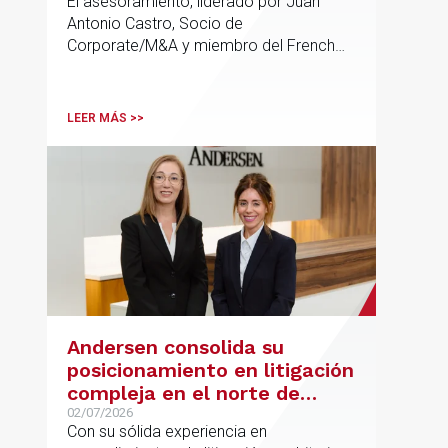
El asesoramiento, liderado por Juan
Antonio Castro, Socio de
Corporate/M&A y miembro del French
Desk, impulsa el posicionamiento de
Andersen en operaciones franco-
españolas que combinan los sectores
LEER MÁS >>
tecnológico e industrial
Andersen consolida su
posicionamiento en litigación
compleja en el norte de
España con la incorporación
02/07/2026
Con su sólida experiencia en
de Rebeca Larena