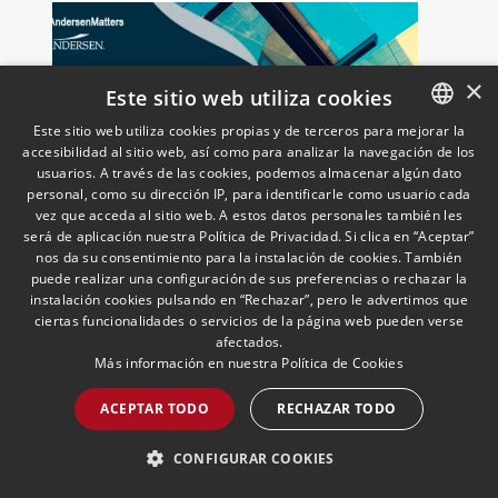
×
Este sitio web utiliza cookies
Este sitio web utiliza cookies propias y de terceros para mejorar la
accesibilidad al sitio web, así como para analizar la navegación de los
SPANISH
usuarios. A través de las cookies, podemos almacenar algún dato
ENGLISH
personal, como su dirección IP, para identificarle como usuario cada
vez que acceda al sitio web. A estos datos personales también les
Andersen asesora a Ontime
PORTUGUESE
será de aplicación nuestra Política de Privacidad. Si clica en “Aceptar”
en la adquisición de la
nos da su consentimiento para la instalación de cookies. También
actividad logística y de
puede realizar una configuración de sus preferencias o rechazar la
transporte de Campillo
instalación cookies pulsando en “Rechazar”, pero le advertimos que
09/06/2026
Corporate and M&A
Javier Gómez Domínguez, Socio de
ciertas funcionalidades o servicios de la página web pueden verse
Palmera
afectados.
Corporate/M&A ha liderado el
Más información en nuestra
Política de Cookies
asesoramiento junto a Miguel Pérez,
Asociado Senior del mismo
ACEPTAR TODO
RECHAZAR TODO
departamento.
LEER MÁS >>
CONFIGURAR COOKIES