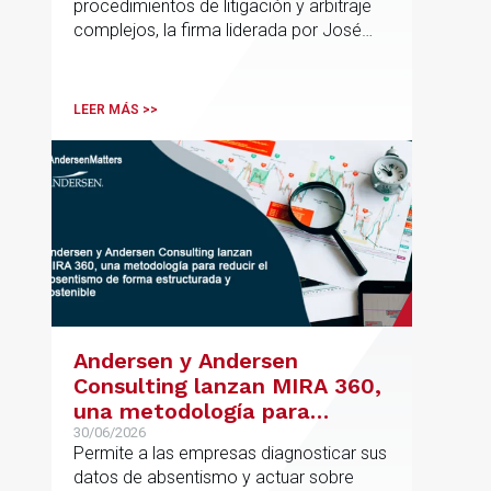
procedimientos de litigación y arbitraje
complejos, la firma liderada por José
Vicente Morote impulsa el crecimiento
de su oficina en Bilbao y refuerza su
posicionamiento en asesoramiento
LEER MÁS >>
jurídico de alto valor añadido.
Andersen y Andersen
Consulting lanzan MIRA 360,
una metodología para
reducir el absentismo de
30/06/2026
Permite a las empresas diagnosticar sus
forma estructurada y
datos de absentismo y actuar sobre
sostenible