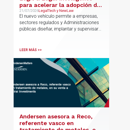
para acelerar la adopción de
IA con seguridad jurídica en
21/07/2026
LegalTech y NewLaw
El nuevo vehículo permite a empresas,
el marco regulatorio europeo
sectores regulados y Administraciones
públicas diseñar, implantar y supervisar
proyectos de inteligencia artificial con
gobernanza del dato, trazabilidad y
cumplimiento normativo desde el origen.
LEER MÁS >>
La iniciativa se apoya en una
metodología propia de gestión de
riesgos de IA y se alinea con la
estrategia española de IA soberana
articulada en torno a ALIA.
Andersen asesora a Reco,
referente vasco en
tratamiento de metales, en