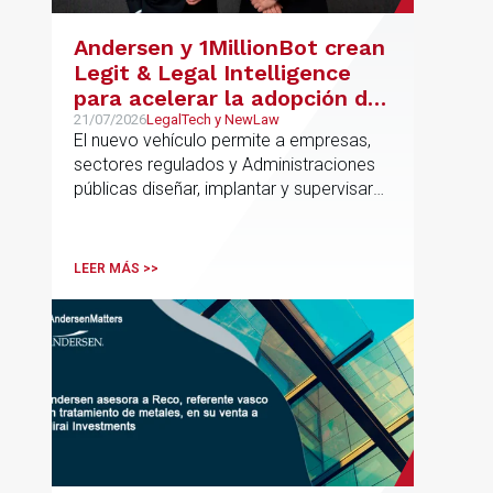
la financiación del proyecto.
Andersen y 1MillionBot crean
Legit & Legal Intelligence
para acelerar la adopción de
IA con seguridad jurídica en
21/07/2026
LegalTech y NewLaw
El nuevo vehículo permite a empresas,
el marco regulatorio europeo
sectores regulados y Administraciones
públicas diseñar, implantar y supervisar
proyectos de inteligencia artificial con
gobernanza del dato, trazabilidad y
cumplimiento normativo desde el origen.
LEER MÁS >>
La iniciativa se apoya en una
metodología propia de gestión de
riesgos de IA y se alinea con la
estrategia española de IA soberana
articulada en torno a ALIA.