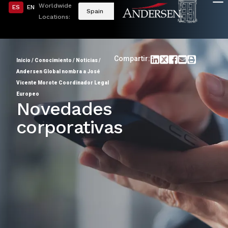
Worldwide
ES
EN
Spain
Locations:
Compartir:
Inicio
/
Conocimiento
/
Noticias
/
Andersen Global nombra a José
Vicente Morote Coordinador Legal
Europeo
Novedades
corporativas