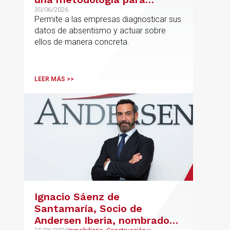
reducir el absentismo de
30/06/2026
Permite a las empresas diagnosticar sus
forma estructurada y
datos de absentismo y actuar sobre
sostenible
ellos de manera concreta.
LEER MÁS >>
Ignacio Sáenz de
Santamaría, Socio de
Andersen Iberia, nombrado