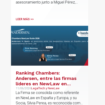
asesoramiento junto a Miguel Pérez,
Mendiola
Asociado Senior del mismo
departamento.
LEER MÁS >>
Ranking Chambers:
Andersen, entre las firmas
líderes en NewLaw en
España y Europa
11/06/2026
LegalTech y NewLaw
La Firma se consolida como referente
en NewLaw en España y Europa, y su
Socia, Silvia Perea, es reconocida como