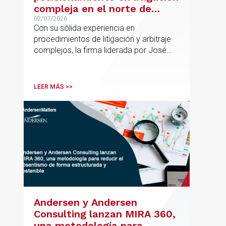
compleja en el norte de
España con la incorporación
02/07/2026
Con su sólida experiencia en
de Rebeca Larena
procedimientos de litigación y arbitraje
complejos, la firma liderada por José
Vicente Morote impulsa el crecimiento
de su oficina en Bilbao y refuerza su
posicionamiento en asesoramiento
LEER MÁS >>
jurídico de alto valor añadido.
Andersen y Andersen
Consulting lanzan MIRA 360,
una metodología para