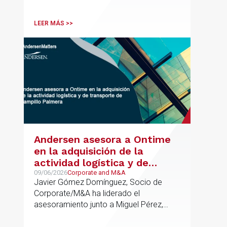
LEER MÁS >>
Andersen asesora a Ontime
en la adquisición de la
actividad logística y de
transporte de Campillo
09/06/2026
Corporate and M&A
Javier Gómez Domínguez, Socio de
Palmera
Corporate/M&A ha liderado el
asesoramiento junto a Miguel Pérez,
Asociado Senior del mismo
departamento.