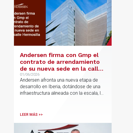
Andersen firma con Gmp el
contrato de arrendamiento
de su nueva sede en la calle
Hermosilla
01/06/2026
Andersen afronta una nueva etapa de
desarrollo en Iberia, dotándose de una
infraestructura alineada con la escala, la
integración y el crecimiento sostenido
del despacho.
LEER MÁS >>