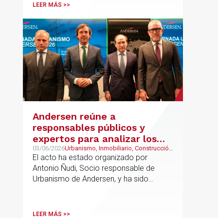
LEER MÁS >>
Andersen reúne a
responsables públicos y
expertos para analizar los
retos del urbanismo en
03/06/2026
Urbanismo, Inmobiliario, Construcción
y Urbanismo
El acto ha estado organizado por
España
Antonio Ñudi, Socio responsable de
Urbanismo de Andersen, y ha sido
inaugurado por Borja Carabante,
Delegado de Urbanismo, Medioambiente
y Movilidad del Ayuntamiento de Madrid
LEER MÁS >>