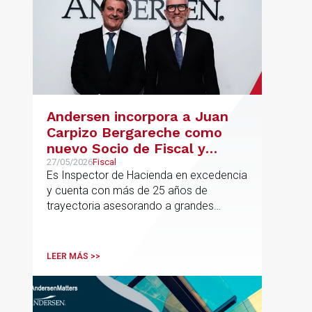
Andersen incorpora a Juan
Carpizo Bergareche como
nuevo Socio de Fiscal y
responsable de la práctica
27/05/2026
Fiscal
Es Inspector de Hacienda en excedencia
ibérica de Fiscalidad Local
y cuenta con más de 25 años de
trayectoria asesorando a grandes
compañías nacionales e internacionales,
incluyendo grupos del IBEX 35,
principalmente en los sectores
LEER MÁS >>
energético, inmobiliario y
medioambiental