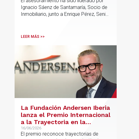
El asesoramiento ha sido liderado por
en Alcobendas
Ignacio Sáenz de Santamaría, Socio de
Inmobiliario, junto a Enrique Pérez, Senior
Associate y Eduardo Ramos, Senior
Lawyer.
LEER MÁS >>
La Fundación Andersen Iberia
lanza el Premio Internacional
a la Trayectoria en la
Promoción de la Educación
16/06/2026
El premio reconoce trayectorias de