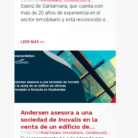
director europeo de
25/06/2026
Inmobiliario, Construcción y
Urbanismo, Real Estate
Sáenz de Santamaría, que cuenta con
Inmobiliario de Andersen
más de 20 años de experiencia en el
sector inmobiliario y está reconocido en
directorios internacionales como
Chambers & Partners y Legal500,
codirigirá el EU Real Estate Industry
LEER MÁS >>
Group junto a Kevin Hindley, de Andersen
UK.
Andersen asesora a una
sociedad de Inovalis en la
venta de un edificio de
oficinas arrendado a Konecta
17/06/2026
Real Estate, Inmobiliario, Construcción
y Urbanismo