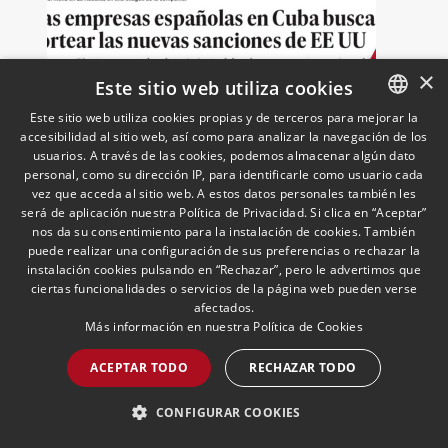
×
Este sitio web utiliza cookies
Las empresas españolas en
Este sitio web utiliza cookies propias y de terceros para mejorar la
Cuba tratan de protegerse
accesibilidad al sitio web, así como para analizar la navegación de los
SPANISH
usuarios. A través de las cookies, podemos almacenar algún dato
frente a las nuevas
ENGLISH
personal, como su dirección IP, para identificarle como usuario cada
sanciones millonarias que
19/05/2026
Cuban Desk
vez que acceda al sitio web. A estos datos personales también les
Ignacio Aparicio, responsable del Cuban
prepara Estados Unidos
PORTUGUESE
será de aplicación nuestra Política de Privacidad. Si clica en “Aceptar”
Desk, valora las implicaciones del
nos da su consentimiento para la instalación de cookies. También
endurecimiento de las sanciones de
puede realizar una configuración de sus preferencias o rechazar la
EE.UU. contra Cuba.
instalación cookies pulsando en “Rechazar”, pero le advertimos que
ciertas funcionalidades o servicios de la página web pueden verse
afectados.
LEER MÁS >>
Más información en nuestra
Política de Cookies
ACEPTAR TODO
RECHAZAR TODO
CONFIGURAR COOKIES