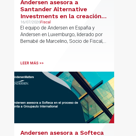
Andersen asesora a
Santander Alternative
Investments en la creación
de un nuevo fondo dirigido a
16/07/2026
Fiscal
El equipo de Andersen en España y
la financiación de pymes
Andersen en Luxemburgo, liderado por
europeas
Bernabé de Marcelino, Socio de Fiscal,
ha participado como asesor en materia
tributaria durante todo el proceso de
formación del fondo, hasta el primer
LEER MÁS >>
cierre que ha tenido lugar recientemente.
Andersen asesora a Softeca