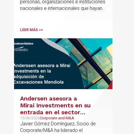
personas, organizaciones e instituciones
nacionales e internacionales que hayan
contribuido de forma decisiva y
verificable al acceso, la calidad, la
innovación o la equidad educativa
LEER MÁS >>
Andersen asesora a
Mirai Investments en su
entrada en el sector
medioambiental con la
15/06/2026
Corporate and M&A
Javier Gómez Domínguez, Socio de
adquisición de la
Corporate/M&A ha liderado el
vasca Excavaciones