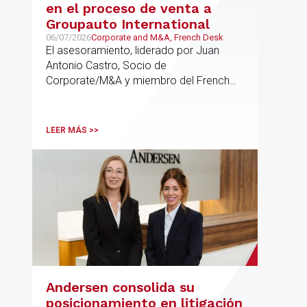
en el proceso de venta a
Groupauto International
06/07/2026
Corporate and M&A, French Desk
El asesoramiento, liderado por Juan
Antonio Castro, Socio de
Corporate/M&A y miembro del French
Desk, impulsa el posicionamiento de
Andersen en operaciones franco-
españolas que combinan los sectores
LEER MÁS >>
tecnológico e industrial
Andersen consolida su
posicionamiento en litigación