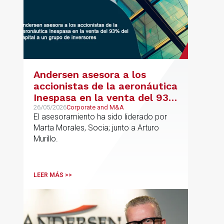
Andersen asesora a los
accionistas de la aeronáutica
Inespasa en la venta del 93%
del capital a un grupo de
26/05/2026
Corporate and M&A
El asesoramiento ha sido liderado por
inversores
Marta Morales, Socia; junto a Arturo
Murillo.
LEER MÁS >>