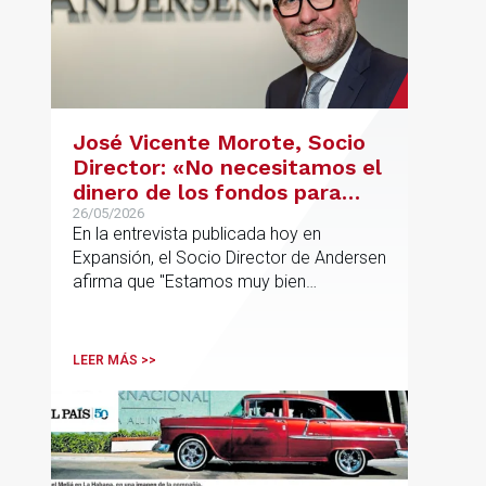
José Vicente Morote, Socio
Director: «No necesitamos el
dinero de los fondos para
desarrollar nuestro
26/05/2026
En la entrevista publicada hoy en
proyecto»
Expansión, el Socio Director de Andersen
afirma que "Estamos muy bien
financieramente y por lo tanto nos gusta
la autonomía y la independencia que
tenemos y ese es el modelo que vamos
LEER MÁS >>
a seguir".