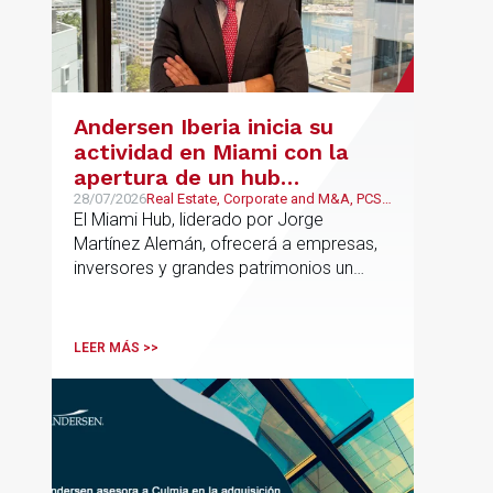
Andersen Iberia inicia su
actividad en Miami con la
apertura de un hub
estratégico para reforzar el
28/07/2026
Real Estate, Corporate and M&A, PCS,
Wealth Management & Family
El Miami Hub, liderado por Jorge
asesoramiento fiscal, legal y
Business
Martínez Alemán, ofrecerá a empresas,
patrimonial conectando
inversores y grandes patrimonios un
Europa y Latinoamérica
asesoramiento jurídico y fiscal integral
para sus operaciones entre España,
Latinoamérica y otros mercados
LEER MÁS >>
internacionales.