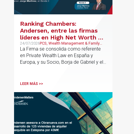
integrar el análisis jurídico, urbanístico y
contractual de los activos, anticipar
riesgos y aportar seguridad jurídica en
Ranking Chambers:
todas las fases de la operación.
Andersen, entre las firmas
líderes en High Net Worth en
España y Europa
24/07/2026
PCS, Wealth Management & Family
Business
La Firma se consolida como referente
en Private Wealth Law en España y
Europa, y su Socio, Borja de Gabriel y el
Counsel, Jorge Martínez, son
reconocidos como uno de los
profesionales clave del sector.
LEER MÁS >>