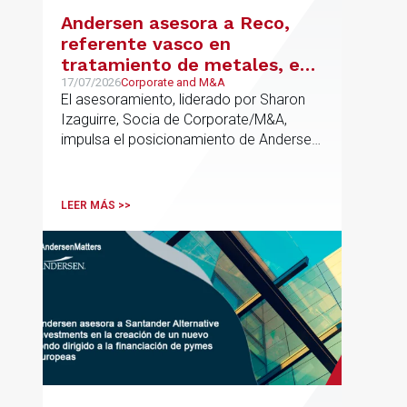
Andersen asesora a Reco,
referente vasco en
tratamiento de metales, en
su venta a Mirai Investments
17/07/2026
Corporate and M&A
El asesoramiento, liderado por Sharon
Izaguirre, Socia de Corporate/M&A,
impulsa el posicionamiento de Andersen
en el ámbito industrial vasco,
acompañando a empresas familiares en
procesos estratégicos de M&A
LEER MÁS >>