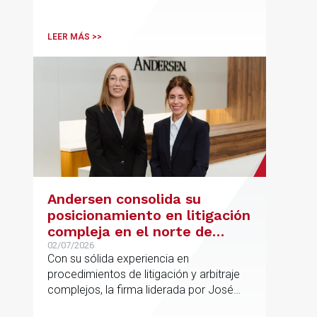
Desk, impulsa el posicionamiento de
Andersen en operaciones franco-
españolas que combinan los sectores
LEER MÁS >>
tecnológico e industrial
Andersen consolida su
posicionamiento en litigación
compleja en el norte de
España con la incorporación
02/07/2026
Con su sólida experiencia en
de Rebeca Larena
procedimientos de litigación y arbitraje
complejos, la firma liderada por José
Vicente Morote impulsa el crecimiento