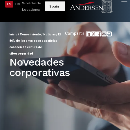
Worldwide
ES
EN
Spain
Locations:
Compartir:
Inicio
/
Conocimiento
/
Noticias
/
El
86% de las empresas españolas
carecen de cultura de
ciberseguridad
Novedades
corporativas