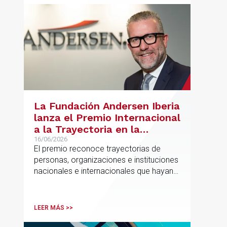
La Fundación Andersen Iberia
lanza el Premio Internacional
a la Trayectoria en la
Promoción de la Educación
16/06/2026
El premio reconoce trayectorias de
personas, organizaciones e instituciones
nacionales e internacionales que hayan
contribuido de forma decisiva y
verificable al acceso, la calidad, la
innovación o la equidad educativa
LEER MÁS >>