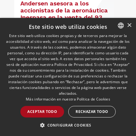
Andersen asesora a los
accionistas de la aeronáutica
Inespasa en la venta del 93%
×
del capital a un grupo de
26/05/2026
Corporate and M&A
Este sitio web utiliza cookies
El asesoramiento ha sido liderado por
inversores
Marta Morales, Socia; junto a Arturo
Este sitio web utiliza cookies propias y de terceros para mejorar la
accesibilidad al sitio web, así como para analizar la navegación de los
SPANISH
Murillo.
usuarios. A través de las cookies, podemos almacenar algún dato
ENGLISH
personal, como su dirección IP, para identificarle como usuario cada
vez que acceda al sitio web. A estos datos personales también les
PORTUGUESE
será de aplicación nuestra Política de Privacidad. Si clica en “Aceptar”
LEER MÁS >>
nos da su consentimiento para la instalación de cookies. También
puede realizar una configuración de sus preferencias o rechazar la
instalación cookies pulsando en “Rechazar”, pero le advertimos que
ciertas funcionalidades o servicios de la página web pueden verse
afectados.
Más información en nuestra
Política de Cookies
ACEPTAR TODO
RECHAZAR TODO
CONFIGURAR COOKIES
José Vicente Morote, Socio