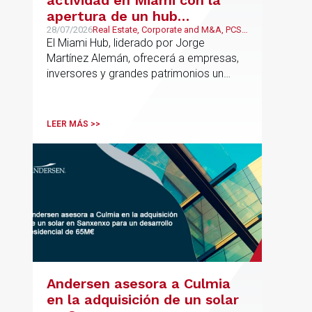
actividad en Miami con la
apertura de un hub
estratégico para reforzar el
28/07/2026
Real Estate, Corporate and M&A, PCS,
Wealth Management & Family
El Miami Hub, liderado por Jorge
asesoramiento fiscal, legal y
Business
Martínez Alemán, ofrecerá a empresas,
patrimonial conectando
inversores y grandes patrimonios un
Europa y Latinoamérica
asesoramiento jurídico y fiscal integral
para sus operaciones entre España,
Latinoamérica y otros mercados
LEER MÁS >>
internacionales.
Andersen asesora a Culmia
en la adquisición de un solar