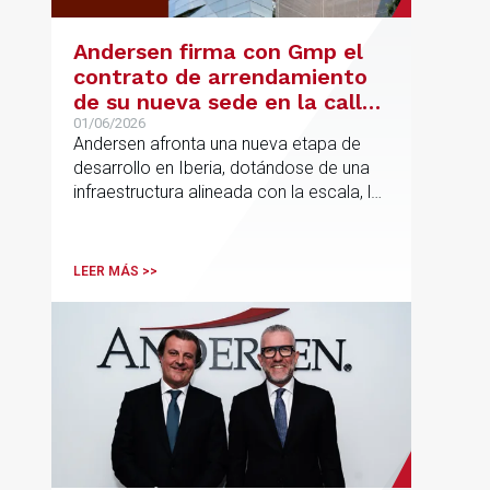
Andersen firma con Gmp el
contrato de arrendamiento
de su nueva sede en la calle
Hermosilla
01/06/2026
Andersen afronta una nueva etapa de
desarrollo en Iberia, dotándose de una
infraestructura alineada con la escala, la
integración y el crecimiento sostenido
del despacho.
LEER MÁS >>