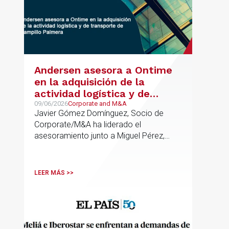
Andersen asesora a Ontime
en la adquisición de la
actividad logística y de
transporte de Campillo
09/06/2026
Corporate and M&A
Javier Gómez Domínguez, Socio de
Palmera
Corporate/M&A ha liderado el
asesoramiento junto a Miguel Pérez,
Asociado Senior del mismo
departamento.
LEER MÁS >>