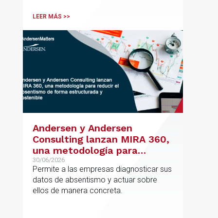
de su oficina en Bilbao y refuerza su
posicionamiento en asesoramiento
LEER MÁS >>
jurídico de alto valor añadido.
Andersen y Andersen
Consulting lanzan MIRA 360,
una metodología para
reducir el absentismo de
30/06/2026
Permite a las empresas diagnosticar sus
forma estructurada y
datos de absentismo y actuar sobre
sostenible
ellos de manera concreta.