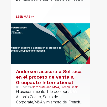
ha participado como asesor en materia
tributaria durante todo el proceso de
formación del fondo, hasta el primer
LEER MÁS >>
cierre que ha tenido lugar recientemente.
Andersen asesora a Softeca
en el proceso de venta a
Groupauto International
06/07/2026
Corporate and M&A, French Desk
El asesoramiento, liderado por Juan
Antonio Castro, Socio de
Corporate/M&A y miembro del French