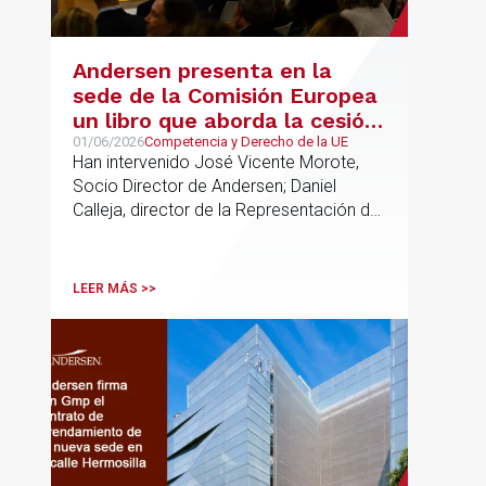
Andersen presenta en la
sede de la Comisión Europea
un libro que aborda la cesión
de soberanía y la primacía
01/06/2026
Competencia y Derecho de la UE
Han intervenido José Vicente Morote,
del Derecho de la UE en las
Socio Director de Andersen; Daniel
constituciones europeas
Calleja, director de la Representación de
la Comisión Europea en España; y
destacadas personalidades del mundo
jurídico y académico
LEER MÁS >>