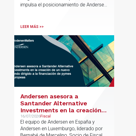
impulsa el posicionamiento de Andersen
en el ámbito industrial vasco,
acompañando a empresas familiares en
procesos estratégicos de M&A
LEER MÁS >>
Andersen asesora a
Santander Alternative
Investments en la creación
de un nuevo fondo dirigido a
16/07/2026
Fiscal
El equipo de Andersen en España y
la financiación de pymes
Andersen en Luxemburgo, liderado por
europeas
Bernabé de Marcelino, Socio de Fiscal,