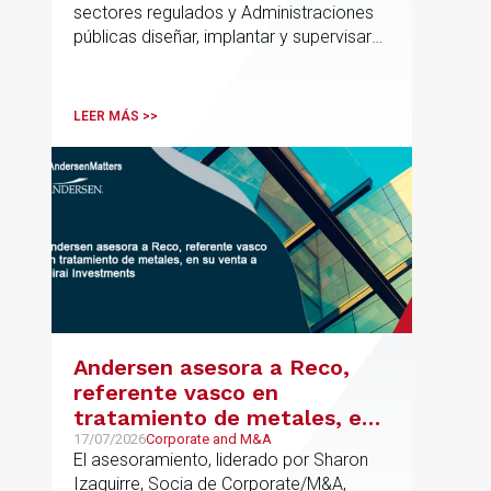
sectores regulados y Administraciones
públicas diseñar, implantar y supervisar
proyectos de inteligencia artificial con
gobernanza del dato, trazabilidad y
cumplimiento normativo desde el origen.
LEER MÁS >>
La iniciativa se apoya en una
metodología propia de gestión de
riesgos de IA y se alinea con la
estrategia española de IA soberana
articulada en torno a ALIA.
Andersen asesora a Reco,
referente vasco en
tratamiento de metales, en
su venta a Mirai Investments
17/07/2026
Corporate and M&A
El asesoramiento, liderado por Sharon
Izaguirre, Socia de Corporate/M&A,