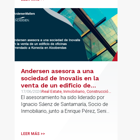
Group junto a Kevin Hindley, de Andersen
UK.
Andersen asesora a una
sociedad de Inovalis en la
venta de un edificio de
oficinas arrendado a Konecta
17/06/2026
Real Estate, Inmobiliario, Construcción
y Urbanismo
El asesoramiento ha sido liderado por
en Alcobendas
Ignacio Sáenz de Santamaría, Socio de
Inmobiliario, junto a Enrique Pérez, Senior
Associate y Eduardo Ramos, Senior
Lawyer.
LEER MÁS >>