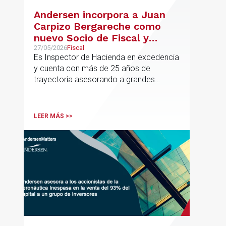
Andersen incorpora a Juan
Carpizo Bergareche como
nuevo Socio de Fiscal y
responsable de la práctica
27/05/2026
Fiscal
Es Inspector de Hacienda en excedencia
ibérica de Fiscalidad Local
y cuenta con más de 25 años de
trayectoria asesorando a grandes
compañías nacionales e internacionales,
incluyendo grupos del IBEX 35,
principalmente en los sectores
LEER MÁS >>
energético, inmobiliario y
medioambiental