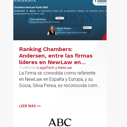
Ranking Chambers:
Andersen, entre las firmas
líderes en NewLaw en
España y Europa
11/06/2026
LegalTech y NewLaw
La Firma se consolida como referente
en NewLaw en España y Europa, y su
Socia, Silvia Perea, es reconocida como
una de las profesionales clave del
sector.
LEER MÁS >>