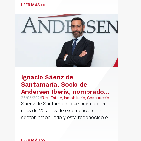
LEER MÁS >>
Ignacio Sáenz de
Santamaría, Socio de
Andersen Iberia, nombrado
director europeo de
25/06/2026
Real Estate, Inmobiliario, Construcción
y Urbanismo
Sáenz de Santamaría, que cuenta con
Inmobiliario de Andersen
más de 20 años de experiencia en el
sector inmobiliario y está reconocido en
directorios internacionales como
Chambers & Partners y Legal500,
codirigirá el EU Real Estate Industry
LEER MÁS >>