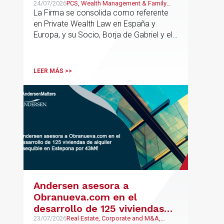
España y Europa
24/07/2026
PCS, Wealth Management & Family
Business
La Firma se consolida como referente
en Private Wealth Law en España y
Europa, y su Socio, Borja de Gabriel y el
Counsel, Jorge Martínez, son
reconocidos como uno de los
profesionales clave del sector.
LEER MÁS >>
Andersen asesora a
Obranueva.com en el
desarrollo de 125 viviendas
de alquiler asequible en
23/07/2026
Real Estate, Corporate and M&A,