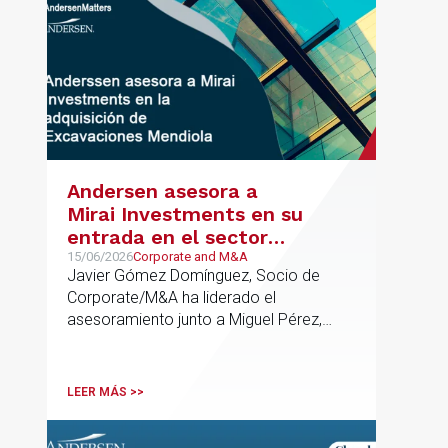
Andersen asesora a
Mirai Investments en su
entrada en el sector
medioambiental con la
15/06/2026
Corporate and M&A
Javier Gómez Domínguez, Socio de
adquisición de la
Corporate/M&A ha liderado el
vasca Excavaciones
asesoramiento junto a Miguel Pérez,
Mendiola
Asociado Senior del mismo
departamento.
LEER MÁS >>