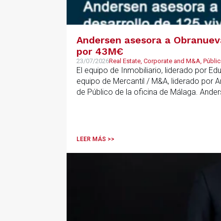
Andersen asesora a Obranueva.
por 43M€
23/07/2026
Real Estate, Corporate and M&A, Públic
El equipo de Inmobiliario, liderado por E
equipo de Mercantil / M&A, liderado por 
de Público de la oficina de Málaga. Ande
que ha combinado la constitución del vehí
LEER MÁS >>