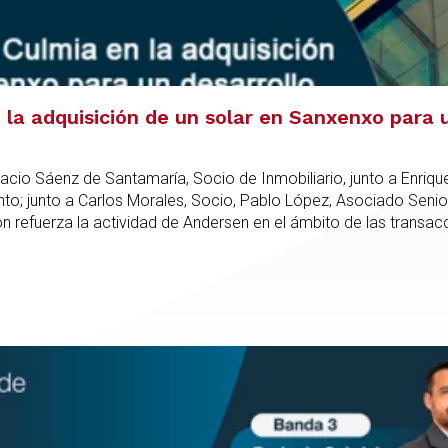
la adquisición de un solar en Sanxenxo para u
acio Sáenz de Santamaría, Socio de Inmobiliario, junto a Enriqu
; junto a Carlos Morales, Socio, Pablo López, Asociado Senio
refuerza la actividad de Andersen en el ámbito de las transacc
nto especializado capaz de integrar el análisis jurídico, urbanís
dica en todas las fases de la operación.