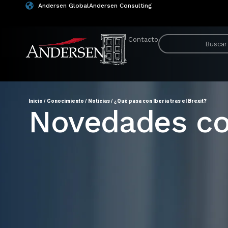
Andersen Global
Andersen Consulting
Contacto
Inicio
/
Conocimiento
/
Noticias
/
¿Qué pasa con Iberia tras el Brexit?
Novedades co