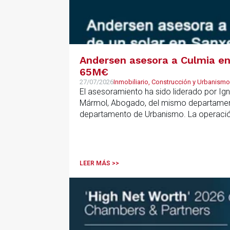
Andersen asesora a Culmia en 
65M€
27/07/2026
Inmobiliario, Construcción y Urbanismo
El asesoramiento ha sido liderado por Ign
Mármol, Abogado, del mismo departamento
departamento de Urbanismo. La operación 
que resulta clave contar con un asesoramie
anticipar riesgos y aportar seguridad jurí
LEER MÁS >>