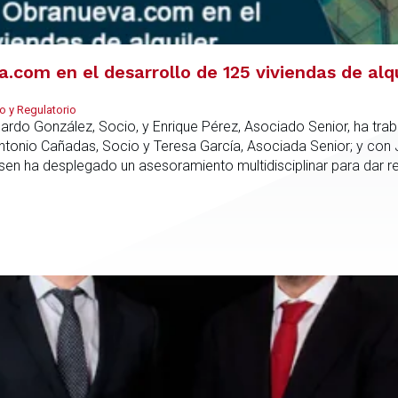
com en el desarrollo de 125 viviendas de alq
o y Regulatorio
duardo González, Socio, y Enrique Pérez, Asociado Senior, ha tr
Antonio Cañadas, Socio y Teresa García, Asociada Senior; y con
rsen ha desplegado un asesoramiento multidisciplinar para dar 
culo promotor, la compra del suelo y la estructuración de la fin