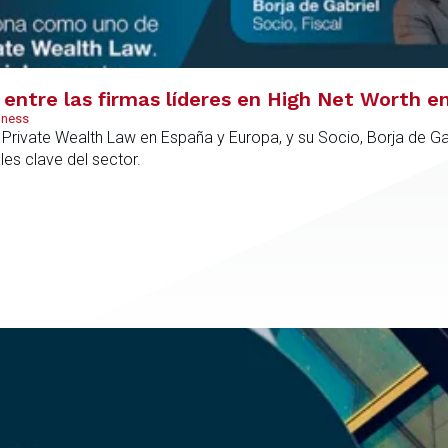
entre las firmas líderes en High Net Worth e
iness
rivate Wealth Law en España y Europa, y su Socio, Borja de Gab
es clave del sector.