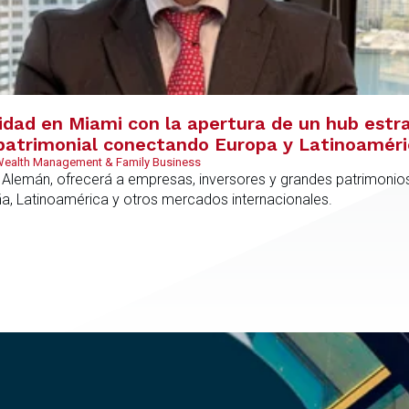
vidad en Miami con la apertura de un hub estr
y patrimonial conectando Europa y Latinoamér
 Wealth Management & Family Business
 Alemán, ofrecerá a empresas, inversores y grandes patrimonios
ña, Latinoamérica y otros mercados internacionales.