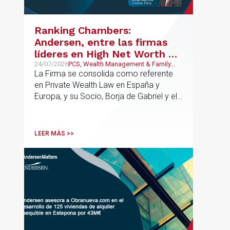
contractual de los activos, anticipar
riesgos y aportar seguridad jurídica en
Ranking Chambers:
todas las fases de la operación.
Andersen, entre las firmas
líderes en High Net Worth en
España y Europa
24/07/2026
PCS, Wealth Management & Family
Business
La Firma se consolida como referente
en Private Wealth Law en España y
Europa, y su Socio, Borja de Gabriel y el
Counsel, Jorge Martínez, son
reconocidos como uno de los
profesionales clave del sector.
LEER MÁS >>