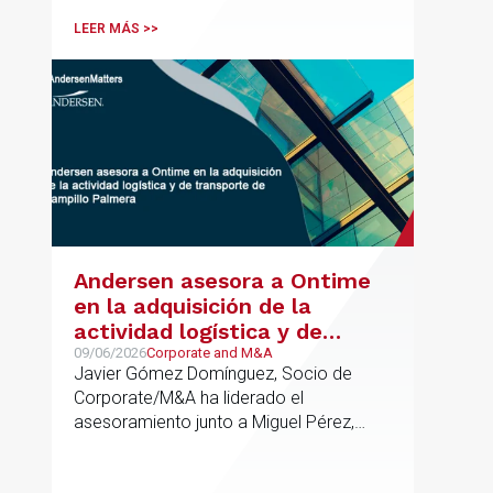
LEER MÁS >>
Andersen asesora a Ontime
en la adquisición de la
actividad logística y de
transporte de Campillo
09/06/2026
Corporate and M&A
Javier Gómez Domínguez, Socio de
Palmera
Corporate/M&A ha liderado el
asesoramiento junto a Miguel Pérez,
Asociado Senior del mismo
departamento.