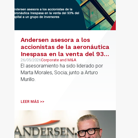
Andersen asesora a los
accionistas de la aeronáutica
Inespasa en la venta del 93%
del capital a un grupo de
26/05/2026
Corporate and M&A
El asesoramiento ha sido liderado por
inversores
Marta Morales, Socia; junto a Arturo
Murillo.
LEER MÁS >>