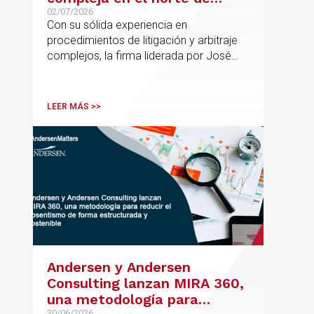
España con la incorporación
02/07/2026
Con su sólida experiencia en
de Rebeca Larena
procedimientos de litigación y arbitraje
complejos, la firma liderada por José
Vicente Morote impulsa el crecimiento
de su oficina en Bilbao y refuerza su
posicionamiento en asesoramiento
LEER MÁS >>
jurídico de alto valor añadido.
Andersen y Andersen
Consulting lanzan MIRA 360,
una metodología para
30/06/2026