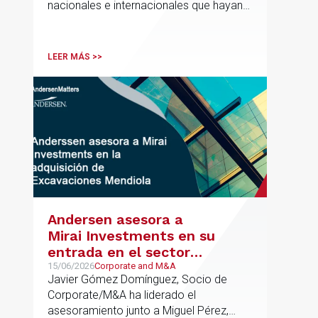
nacionales e internacionales que hayan
contribuido de forma decisiva y
verificable al acceso, la calidad, la
innovación o la equidad educativa
LEER MÁS >>
Andersen asesora a
Mirai Investments en su
entrada en el sector
medioambiental con la
15/06/2026
Corporate and M&A
Javier Gómez Domínguez, Socio de
adquisición de la
Corporate/M&A ha liderado el
vasca Excavaciones
asesoramiento junto a Miguel Pérez,
Mendiola