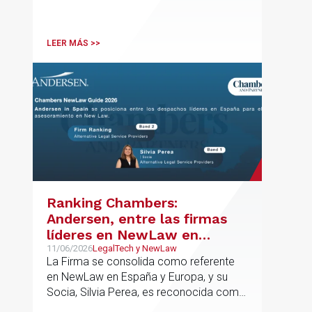
Asociado Senior del mismo
departamento.
LEER MÁS >>
Ranking Chambers:
Andersen, entre las firmas
líderes en NewLaw en
España y Europa
11/06/2026
LegalTech y NewLaw
La Firma se consolida como referente
en NewLaw en España y Europa, y su
Socia, Silvia Perea, es reconocida como
una de las profesionales clave del