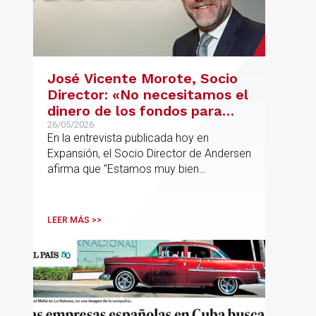
José Vicente Morote, Socio
Director: «No necesitamos el
dinero de los fondos para
desarrollar nuestro
26/05/2026
En la entrevista publicada hoy en
proyecto»
Expansión, el Socio Director de Andersen
afirma que "Estamos muy bien
financieramente y por lo tanto nos gusta
la autonomía y la independencia que
tenemos y ese es el modelo que vamos
LEER MÁS >>
a seguir".