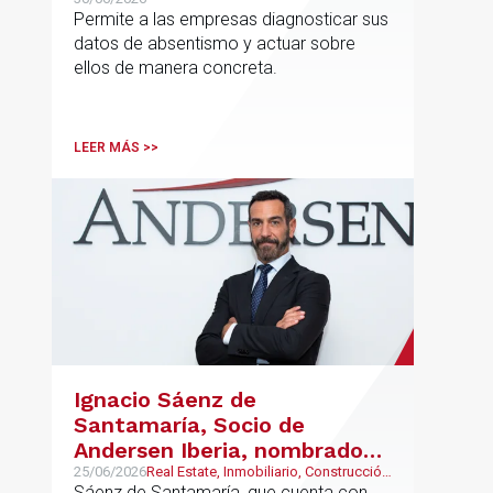
reducir el absentismo de
Permite a las empresas diagnosticar sus
forma estructurada y
datos de absentismo y actuar sobre
sostenible
ellos de manera concreta.
LEER MÁS >>
Ignacio Sáenz de
Santamaría, Socio de
Andersen Iberia, nombrado
director europeo de
25/06/2026
Real Estate, Inmobiliario, Construcción
y Urbanismo
Sáenz de Santamaría, que cuenta con