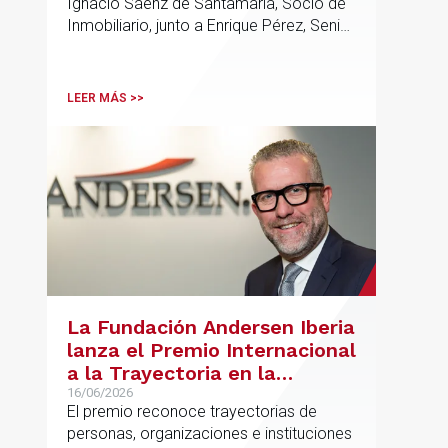
Ignacio Sáenz de Santamaría, Socio de
Inmobiliario, junto a Enrique Pérez, Senior
Associate y Eduardo Ramos, Senior
Lawyer.
LEER MÁS >>
La Fundación Andersen Iberia
lanza el Premio Internacional
a la Trayectoria en la
Promoción de la Educación
16/06/2026
El premio reconoce trayectorias de
personas, organizaciones e instituciones