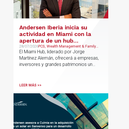
Andersen Iberia inicia su
actividad en Miami con la
apertura de un hub
estratégico para reforzar el
28/07/2026
PCS, Wealth Management & Family
Business, Real Estate, Corporate and
El Miami Hub, liderado por Jorge
asesoramiento fiscal, legal y
M&A
Martínez Alemán, ofrecerá a empresas,
patrimonial conectando
inversores y grandes patrimonios un
Europa y Latinoamérica
asesoramiento jurídico y fiscal integral
para sus operaciones entre España,
Latinoamérica y otros mercados
LEER MÁS >>
internacionales.