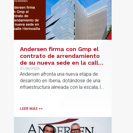
Andersen firma con Gmp el
contrato de arrendamiento
de su nueva sede en la calle
Hermosilla
01/06/2026
Andersen afronta una nueva etapa de
desarrollo en Iberia, dotándose de una
infraestructura alineada con la escala, la
integración y el crecimiento sostenido
del despacho.
LEER MÁS >>