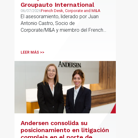
Groupauto International
06/07/2026
French Desk, Corporate and M&A
El asesoramiento, liderado por Juan
Antonio Castro, Socio de
Corporate/M&A y miembro del French
Desk, impulsa el posicionamiento de
Andersen en operaciones franco-
españolas que combinan los sectores
LEER MÁS >>
tecnológico e industrial
Andersen consolida su
posicionamiento en litigación
compleja en el norte de