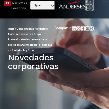
Worldwide
ES
Spain
Locations:
Compartir:
Inicio
/
Conocimiento
/
Noticias
/
Andersen asesora a Grupo
PrevenControl en la venta de la
sociedad a Controlauto, propiedad
de Portobello y Brisa
Novedades
corporativas