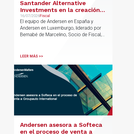
Santander Alternative
Investments en la creación
de un nuevo fondo dirigido a
16/07/2026
Fiscal
El equipo de Andersen en España y
la financiación de pymes
Andersen en Luxemburgo, liderado por
europeas
Bernabé de Marcelino, Socio de Fiscal,
ha participado como asesor en materia
tributaria durante todo el proceso de
formación del fondo, hasta el primer
LEER MÁS >>
cierre que ha tenido lugar recientemente.
Andersen asesora a Softeca
en el proceso de venta a