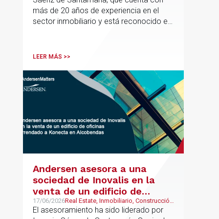
Inmobiliario de Andersen
más de 20 años de experiencia en el
sector inmobiliario y está reconocido en
directorios internacionales como
Chambers & Partners y Legal500,
codirigirá el EU Real Estate Industry
LEER MÁS >>
Group junto a Kevin Hindley, de Andersen
UK.
Andersen asesora a una
sociedad de Inovalis en la
venta de un edificio de
oficinas arrendado a Konecta
17/06/2026
Real Estate, Inmobiliario, Construcción
y Urbanismo
El asesoramiento ha sido liderado por
en Alcobendas