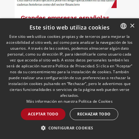
Grandes empresas españolas
×
se exponen a sanciones
Este sitio web utiliza cookies
millonarias de Trump por
Este sitio web utiliza cookies propias y de terceros para mejorar la
Cuba
12/05/2026
Cuban Desk
accesibilidad al sitio web, así como para analizar la navegación de los
SPANISH
Ignacio Aparicio, responsable del Cuban
usuarios. A través de las cookies, podemos almacenar algún dato
Desk, analiza en ABC el impacto para las
ENGLISH
personal, como su dirección IP, para identificarle como usuario cada
empresas españolas del endurecimiento
vez que acceda al sitio web. A estos datos personales también les
de las sanciones de EE.UU. contra Cuba.
PORTUGUESE
será de aplicación nuestra Política de Privacidad. Si clica en “Aceptar”
nos da su consentimiento para la instalación de cookies. También
puede realizar una configuración de sus preferencias o rechazar la
LEER MÁS >>
instalación cookies pulsando en “Rechazar”, pero le advertimos que
ciertas funcionalidades o servicios de la página web pueden verse
afectados.
Más información en nuestra
Política de Cookies
ACEPTAR TODO
RECHAZAR TODO
CONFIGURAR COOKIES