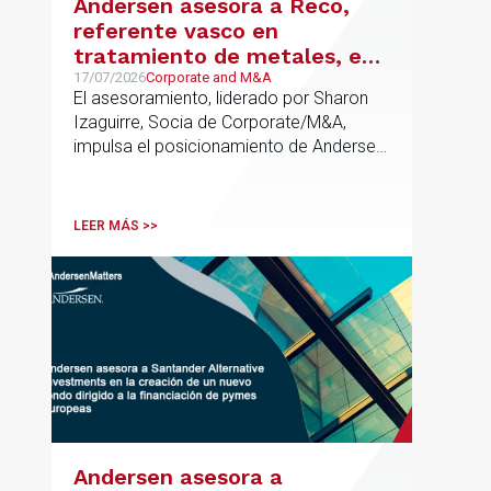
Andersen asesora a Reco,
referente vasco en
tratamiento de metales, en
su venta a Mirai Investments
17/07/2026
Corporate and M&A
El asesoramiento, liderado por Sharon
Izaguirre, Socia de Corporate/M&A,
impulsa el posicionamiento de Andersen
en el ámbito industrial vasco,
acompañando a empresas familiares en
procesos estratégicos de M&A
LEER MÁS >>
Andersen asesora a