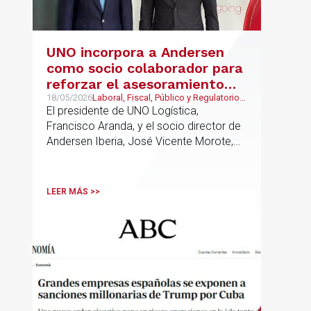
UNO incorpora a Andersen
como socio colaborador para
reforzar el asesoramiento
jurídico y fiscal del sector
18/05/2026
Laboral, Fiscal, Público y Regulatorio,
Transporte, Movilidad & Logística
El presidente de UNO Logística,
logístico
Francisco Aranda, y el socio director de
Andersen Iberia, José Vicente Morote,
han rubricado un acuerdo de
colaboración con el que ambas
entidades trabajarán para ayudar a las
LEER MÁS >>
empresas logísticas a anticipar y
gestionar con mayor seguridad jurídica
sus principales retos regulatorios.