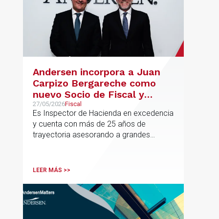
Andersen incorpora a Juan
Carpizo Bergareche como
nuevo Socio de Fiscal y
responsable de la práctica
27/05/2026
Fiscal
Es Inspector de Hacienda en excedencia
ibérica de Fiscalidad Local
y cuenta con más de 25 años de
trayectoria asesorando a grandes
compañías nacionales e internacionales,
incluyendo grupos del IBEX 35,
principalmente en los sectores
LEER MÁS >>
energético, inmobiliario y
medioambiental