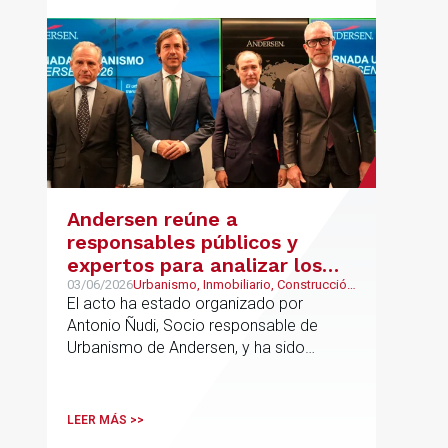
Andersen reúne a
responsables públicos y
expertos para analizar los
retos del urbanismo en
03/06/2026
Urbanismo, Inmobiliario, Construcción
y Urbanismo
El acto ha estado organizado por
España
Antonio Ñudi, Socio responsable de
Urbanismo de Andersen, y ha sido
inaugurado por Borja Carabante,
Delegado de Urbanismo, Medioambiente
y Movilidad del Ayuntamiento de Madrid
LEER MÁS >>
y José Vicente Morote, Socio Director