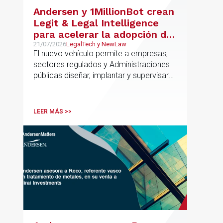
Andersen y 1MillionBot crean
Legit & Legal Intelligence
para acelerar la adopción de
IA con seguridad jurídica en
21/07/2026
LegalTech y NewLaw
El nuevo vehículo permite a empresas,
el marco regulatorio europeo
sectores regulados y Administraciones
públicas diseñar, implantar y supervisar
proyectos de inteligencia artificial con
gobernanza del dato, trazabilidad y
cumplimiento normativo desde el origen.
LEER MÁS >>
La iniciativa se apoya en una
metodología propia de gestión de
riesgos de IA y se alinea con la
estrategia española de IA soberana
articulada en torno a ALIA.