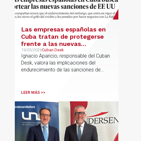
Las empresas españolas en
Cuba tratan de protegerse
frente a las nuevas
sanciones millonarias que
19/05/2026
Cuban Desk
Ignacio Aparicio, responsable del Cuban
prepara Estados Unidos
Desk, valora las implicaciones del
endurecimiento de las sanciones de
EE.UU. contra Cuba.
LEER MÁS >>