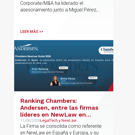
Corporate/M&A ha liderado el
vasca Excavaciones
asesoramiento junto a Miguel Pérez,
Mendiola
Asociado Senior del mismo
departamento.
LEER MÁS >>
Ranking Chambers:
Andersen, entre las firmas
líderes en NewLaw en
España y Europa
11/06/2026
LegalTech y NewLaw
La Firma se consolida como referente
en NewLaw en España y Europa, y su