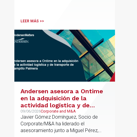
LEER MÁS >>
Andersen asesora a Ontime
en la adquisición de la
actividad logística y de
transporte de Campillo
09/06/2026
Corporate and M&A
Javier Gómez Domínguez, Socio de
Palmera
Corporate/M&A ha liderado el
asesoramiento junto a Miguel Pérez,