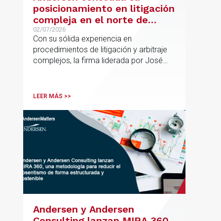
posicionamiento en litigación
compleja en el norte de
España con la incorporación
02/07/2026
Con su sólida experiencia en
de Rebeca Larena
procedimientos de litigación y arbitraje
complejos, la firma liderada por José
Vicente Morote impulsa el crecimiento
de su oficina en Bilbao y refuerza su
posicionamiento en asesoramiento
LEER MÁS >>
jurídico de alto valor añadido.
Andersen y Andersen
Consulting lanzan MIRA 360,