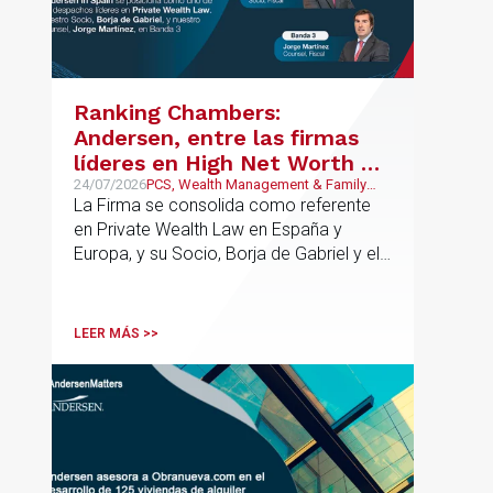
asesoramiento especializado capaz de
integrar el análisis jurídico, urbanístico y
contractual de los activos, anticipar
riesgos y aportar seguridad jurídica en
Ranking Chambers:
todas las fases de la operación.
Andersen, entre las firmas
líderes en High Net Worth en
España y Europa
24/07/2026
PCS, Wealth Management & Family
Business
La Firma se consolida como referente
en Private Wealth Law en España y
Europa, y su Socio, Borja de Gabriel y el
Counsel, Jorge Martínez, son
reconocidos como uno de los
profesionales clave del sector.
LEER MÁS >>