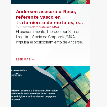
Andersen asesora a Reco,
referente vasco en
tratamiento de metales, en
su venta a Mirai Investments
17/07/2026
Corporate and M&A
El asesoramiento, liderado por Sharon
Izaguirre, Socia de Corporate/M&A,
impulsa el posicionamiento de Andersen
en el ámbito industrial vasco,
acompañando a empresas familiares en
procesos estratégicos de M&A
LEER MÁS >>