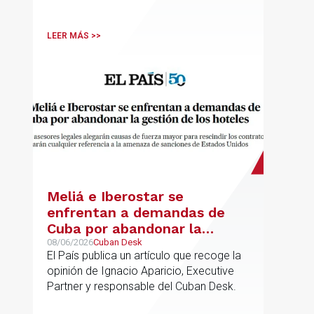
Asociado Senior del mismo
departamento.
LEER MÁS >>
Meliá e Iberostar se
enfrentan a demandas de
Cuba por abandonar la
gestión de los hoteles
08/06/2026
Cuban Desk
El País publica un artículo que recoge la
opinión de Ignacio Aparicio, Executive
Partner y responsable del Cuban Desk.