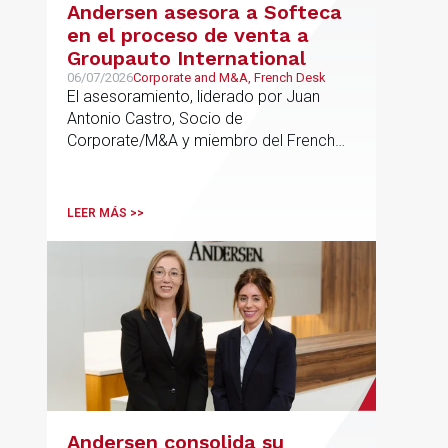
Andersen asesora a Softeca
en el proceso de venta a
Groupauto International
06/07/2026
Corporate and M&A, French Desk
El asesoramiento, liderado por Juan
Antonio Castro, Socio de
Corporate/M&A y miembro del French
Desk, impulsa el posicionamiento de
Andersen en operaciones franco-
españolas que combinan los sectores
LEER MÁS >>
tecnológico e industrial
Andersen consolida su