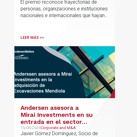
El premio reconoce trayectorias de
personas, organizaciones e instituciones
nacionales e internacionales que hayan
contribuido de forma decisiva y
verificable al acceso, la calidad, la
innovación o la equidad educativa
LEER MÁS >>
Andersen asesora a
Mirai Investments en su
entrada en el sector
medioambiental con la
15/06/2026
Corporate and M&A
Javier Gómez Domínguez, Socio de
adquisición de la