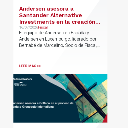
Andersen asesora a
Santander Alternative
Investments en la creación
de un nuevo fondo dirigido a
16/07/2026
Fiscal
El equipo de Andersen en España y
la financiación de pymes
Andersen en Luxemburgo, liderado por
europeas
Bernabé de Marcelino, Socio de Fiscal,
ha participado como asesor en materia
tributaria durante todo el proceso de
formación del fondo, hasta el primer
LEER MÁS >>
cierre que ha tenido lugar recientemente.