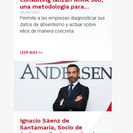
una metodología para
reducir el absentismo de
30/06/2026
Permite a las empresas diagnosticar sus
forma estructurada y
datos de absentismo y actuar sobre
sostenible
ellos de manera concreta.
LEER MÁS >>
Ignacio Sáenz de
Santamaría, Socio de