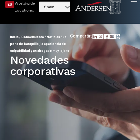
Worldwide
ES
Spain
Locations:
Compartir:
Inicio
/
Conocimiento
/
Noticias
/
La
pena de banquillo, la apariencia de
culpabilidad y un abogado muy lejano
Novedades
corporativas