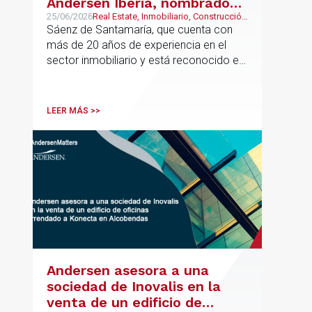
Andersen Iberia, nombrado
director europeo de
25/06/2026
Real Estate, Inmobiliario, Construcción
y Urbanismo
Sáenz de Santamaría, que cuenta con
Inmobiliario de Andersen
más de 20 años de experiencia en el
sector inmobiliario y está reconocido en
directorios internacionales como
Chambers & Partners y Legal500,
codirigirá el EU Real Estate Industry
LEER MÁS >>
Group junto a Kevin Hindley, de Andersen
UK.
Andersen asesora a una
sociedad de Inovalis en la
venta de un edificio de