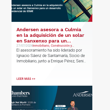
Andersen asesora a Culmia
en la adquisición de un solar
en Sanxenxo para un
desarrollo residencial de
27/07/2026
Inmobiliario, Construcción y
Urbanismo
El asesoramiento ha sido liderado por
65M€
Ignacio Sáenz de Santamaría, Socio de
Inmobiliario, junto a Enrique Pérez, Senior
Associate y Alejandro Mármol, Abogado,
del mismo departamento; junto a Carlos
Morales, Socio, Pablo López, Asociado
LEER MÁS >>
Senior, e Isabel Gómez Senior Lawyer
del departamento de Urbanismo. La
operación refuerza la actividad de
Andersen en el ámbito de las
transacciones inmobiliarias complejas,
en las que resulta clave contar con un