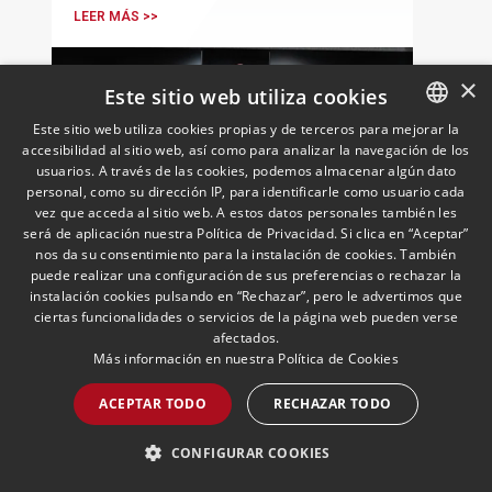
y Movilidad del Ayuntamiento de Madrid
LEER MÁS >>
y José Vicente Morote, Socio Director
de Andersen Iberia.
×
Este sitio web utiliza cookies
Este sitio web utiliza cookies propias y de terceros para mejorar la
accesibilidad al sitio web, así como para analizar la navegación de los
SPANISH
usuarios. A través de las cookies, podemos almacenar algún dato
ENGLISH
personal, como su dirección IP, para identificarle como usuario cada
vez que acceda al sitio web. A estos datos personales también les
PORTUGUESE
será de aplicación nuestra Política de Privacidad. Si clica en “Aceptar”
nos da su consentimiento para la instalación de cookies. También
Andersen promociona a
puede realizar una configuración de sus preferencias o rechazar la
nueve nuevos Socios dentro
instalación cookies pulsando en “Rechazar”, pero le advertimos que
de su modelo de partnership
ciertas funcionalidades o servicios de la página web pueden verse
afectados.
02/06/2026
Público y Regulatorio,
Reestructuraciones y Situaciones
Más información en nuestra
Política de Cookies
Bajo el liderazgo de José Vicente
Especiales, LegalTech y NewLaw,
Morote, Andersen refuerza la vigencia de
Inmobiliario, Construcción y
ACEPTAR TODO
RECHAZAR TODO
su modelo de partnership con el
Urbanismo, Fiscal, Urbanismo
nombramiento de cinco Socios de
CONFIGURAR COOKIES
Cuota y cuatro Socios Profesionales, en
reconocimiento a trayectorias basadas
LEER MÁS >>