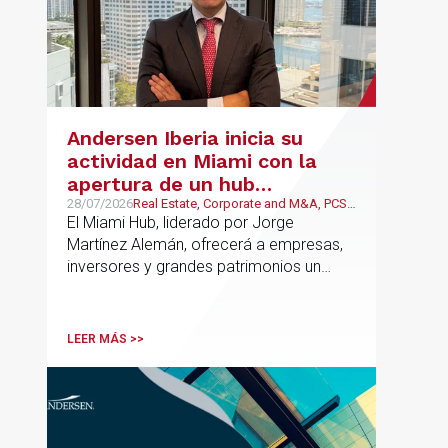
Andersen Iberia inicia su
actividad en Miami con la
apertura de un hub
estratégico para reforzar el
28/07/2026
Real Estate, Corporate and M&A, PCS,
Wealth Management & Family
El Miami Hub, liderado por Jorge
asesoramiento fiscal, legal y
Business
Martínez Alemán, ofrecerá a empresas,
patrimonial conectando
inversores y grandes patrimonios un
Europa y Latinoamérica
asesoramiento jurídico y fiscal integral
para sus operaciones entre España,
Latinoamérica y otros mercados
LEER MÁS >>
internacionales.