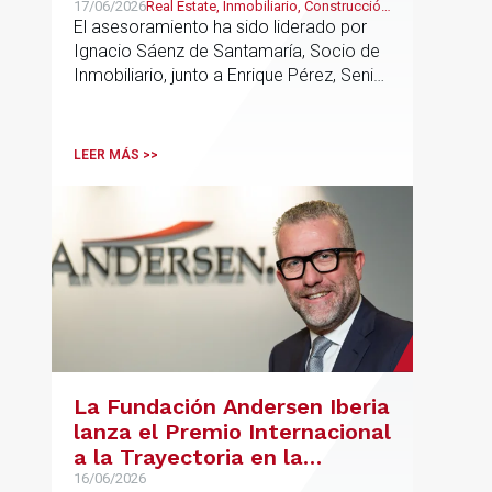
oficinas arrendado a Konecta
17/06/2026
Real Estate, Inmobiliario, Construcción
y Urbanismo
El asesoramiento ha sido liderado por
en Alcobendas
Ignacio Sáenz de Santamaría, Socio de
Inmobiliario, junto a Enrique Pérez, Senior
Associate y Eduardo Ramos, Senior
Lawyer.
LEER MÁS >>
La Fundación Andersen Iberia
lanza el Premio Internacional
a la Trayectoria en la
Promoción de la Educación
16/06/2026