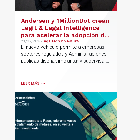
compra del suelo y la estructuración de
la financiación del proyecto.
Andersen y 1MillionBot crean
Legit & Legal Intelligence
para acelerar la adopción de
IA con seguridad jurídica en
21/07/2026
LegalTech y NewLaw
El nuevo vehículo permite a empresas,
el marco regulatorio europeo
sectores regulados y Administraciones
públicas diseñar, implantar y supervisar
proyectos de inteligencia artificial con
gobernanza del dato, trazabilidad y
cumplimiento normativo desde el origen.
LEER MÁS >>
La iniciativa se apoya en una
metodología propia de gestión de
riesgos de IA y se alinea con la
estrategia española de IA soberana
articulada en torno a ALIA.