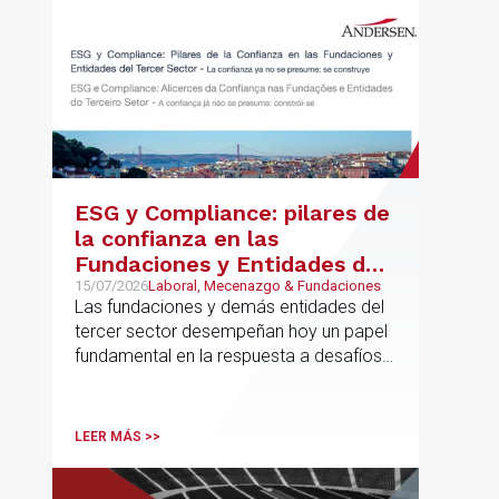
ESG y Compliance: pilares de
la confianza en las
Fundaciones y Entidades del
Tercer Sector – La confianza
15/07/2026
Laboral, Mecenazgo & Fundaciones
Las fundaciones y demás entidades del
ya no se presume, se
tercer sector desempeñan hoy un papel
construye
fundamental en la respuesta a desafíos
sociales, ambientales, educativos y
culturales de creciente complejidad
LEER MÁS >>