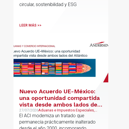
circular, sostenibilidad y ESG
LEER MÁS >>
Nuevo Acuerdo UE-México:
una oportunidad compartida
vista desde ambos lados del
Atlántico
27/07/2026
Aduanas e Impuestos Especiales,
Mexican Desk
El ACI moderniza un tratado que
permanecía prácticamente inalterado
desde el año 2000, incorporando