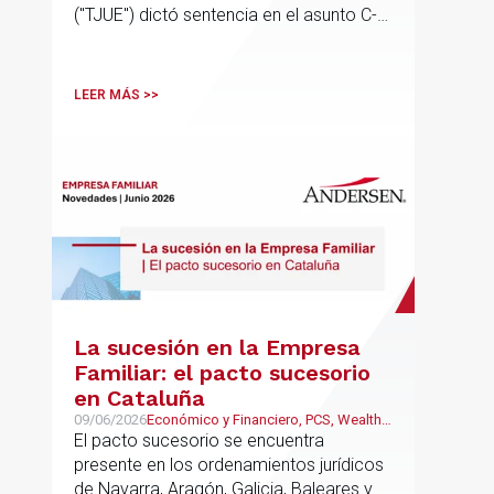
("TJUE") dictó sentencia en el asunto C-
603/24, Stellantis Portugal, abordando
una de las cuestiones más frecuentes en
la fiscalidad de los grupos
LEER MÁS >>
multinacionales: la posible incidencia en
el IVA de los ajustes de precios de
transferencia pactados entre entidades
vinculadas
La sucesión en la Empresa
Familiar: el pacto sucesorio
en Cataluña
09/06/2026
Económico y Financiero, PCS, Wealth
Management & Family Business
El pacto sucesorio se encuentra
presente en los ordenamientos jurídicos
de Navarra, Aragón, Galicia, Baleares y