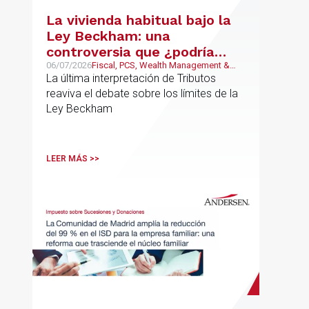
La vivienda habitual bajo la
Ley Beckham: una
controversia que ¿podría
estar llegando a su fin?
06/07/2026
Fiscal, PCS, Wealth Management &
Family Business
La última interpretación de Tributos
reaviva el debate sobre los límites de la
Ley Beckham
LEER MÁS >>