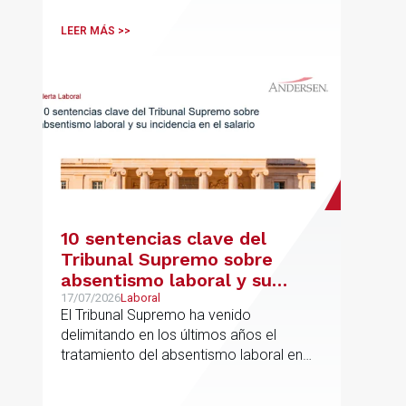
LEER MÁS >>
10 sentencias clave del
Tribunal Supremo sobre
absentismo laboral y su
incidencia en el salario
17/07/2026
Laboral
El Tribunal Supremo ha venido
delimitando en los últimos años el
tratamiento del absentismo laboral en
materia salarial, especialmente cuando
las ausencias inciden sobre primas de