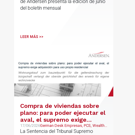
de Andersen presenta la edición de junio
del boletín mensual
LEER MÁS >>
Compra de viviendas sobre
plano: para poder ejecutar el
aval, el supremo exige
adquisición para uso propio
17/06/2026
German Desk Empresas, PCS, Wealth
Management & Family Business
La Sentencia del Tribunal Supremo
residencial