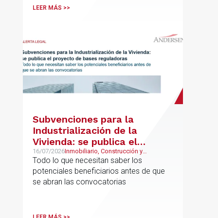
asistencia, complementos de
LEER MÁS >>
puntualidad, incentivos y sistemas de
retribución variable
Subvenciones para la
Industrialización de la
Vivienda: se publica el
proyecto de bases
16/07/2026
Inmobiliario, Construcción y
Urbanismo
Todo lo que necesitan saber los
reguladoras
potenciales beneficiarios antes de que
se abran las convocatorias
LEER MÁS >>