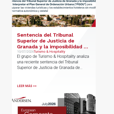
Sentencia del Tribunal
Superior de Justicia de
Granada y la imposibilidad de
Interpretar el Plan General
10/07/2026
Turismo & Hospitality
El grupo de Turismo & Hospitality analiza
de Ordenación Urbana
una reciente sentencia del Tribunal
(“PGOU”) para equiparar las
Superior de Justicia de Granada de
viviendas turísticas y los
especial interés para el sector
establecimientos hoteleros
sin modificarla normativa
LEER MÁS >>
autonómica y estatal