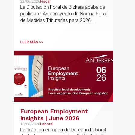
para 2026
22/06/2026
Fiscal
La Diputación Foral de Bizkaia acaba de
publicar el Anteproyecto de Norma Foral
de Medidas Tributarias para 2026,
actualmente en fase de audiencia
pública. El texto propone una batería de
modificaciones que afectan
LEER MÁS >>
transversalmente a las normativas de los
impuestos más relevantes
European Employment
Insights | June 2026
18/06/2026
Laboral
La práctica europea de Derecho Laboral