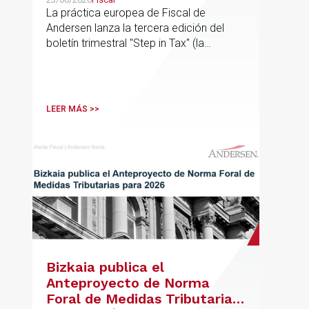
La práctica europea de Fiscal de
Andersen lanza la tercera edición del
boletín trimestral "Step in Tax" (la
segunda edición de 2026) con las
últimas novedades, avances y opiniones
de expertos sobre cuestiones fiscales
internacionales de la UE
LEER MÁS >>
Bizkaia publica el
Anteproyecto de Norma
Foral de Medidas Tributarias