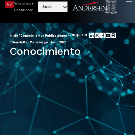
Worldwide
ES
Spain
Locations:
Compartir:
Inicio
/
Conocimiento
/
Publicaciones
/
Newsletter Mecenazgo | Junio 2026
Conocimiento