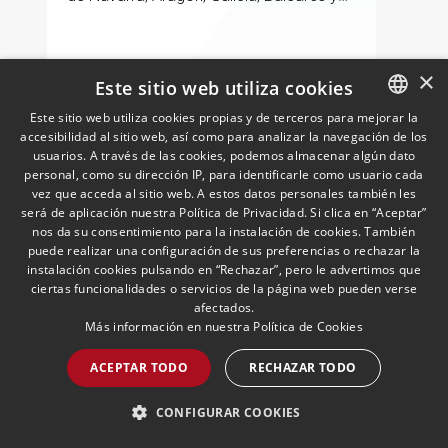
País Vasco
LEER MÁS >>
×
Este sitio web utiliza cookies
Este sitio web utiliza cookies propias y de terceros para mejorar la
accesibilidad al sitio web, así como para analizar la navegación de los
SPANISH
usuarios. A través de las cookies, podemos almacenar algún dato
ENGLISH
personal, como su dirección IP, para identificarle como usuario cada
vez que acceda al sitio web. A estos datos personales también les
PORTUGUESE
será de aplicación nuestra Política de Privacidad. Si clica en “Aceptar”
nos da su consentimiento para la instalación de cookies. También
puede realizar una configuración de sus preferencias o rechazar la
instalación cookies pulsando en “Rechazar”, pero le advertimos que
ciertas funcionalidades o servicios de la página web pueden verse
Newsletter Economía
afectados.
Circular, Sostenibilidad y ESG
Más información en nuestra
Política de Cookies
| Mayo 2026
03/06/2026
Medioambiente, Sostenibilidad y ESG
ACEPTAR TODO
RECHAZAR TODO
Análisis de las novedades normativas
más relevantes en materia de economía
CONFIGURAR COOKIES
circular, sostenibilidad y ESG