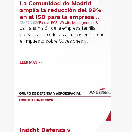
La Comunidad de Madrid
amplía la reducción del 99%
en el ISD para la empresa
familiar: una reforma que
03/07/2026
Fiscal, PCS, Wealth Management &
Family Business
La transmisión de la empresa familiar
trasciende el núcleo familiar
constituye uno de los ámbitos en los que
el Impuesto sobre Sucesiones y
Donaciones (“ISD”) adquiere una mayor
relevancia práctica
LEER MÁS >>
Insight Defensa y