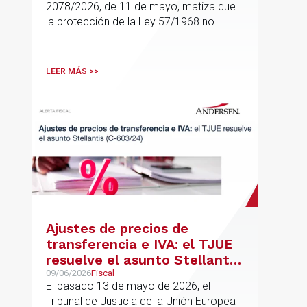
2078/2026, de 11 de mayo, matiza que
la protección de la Ley 57/1968 no
cubre cualquier compra de vivienda, sino
solo aquellas adquisiciones destinadas a
domicilio o residencia personal
LEER MÁS >>
Ajustes de precios de
transferencia e IVA: el TJUE
resuelve el asunto Stellantis
(C-603/24)
09/06/2026
Fiscal
El pasado 13 de mayo de 2026, el
Tribunal de Justicia de la Unión Europea