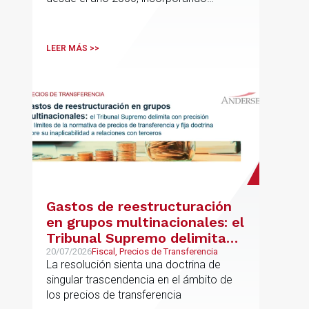
disciplinas hoy indispensables para el
comercio internacional
LEER MÁS >>
Gastos de reestructuración
en grupos multinacionales: el
Tribunal Supremo delimita
con precisión los límites de la
20/07/2026
Fiscal, Precios de Transferencia
La resolución sienta una doctrina de
normativa de precios de
singular trascendencia en el ámbito de
transferencia y fija doctrina
los precios de transferencia
sobre su inaplicabilidad a