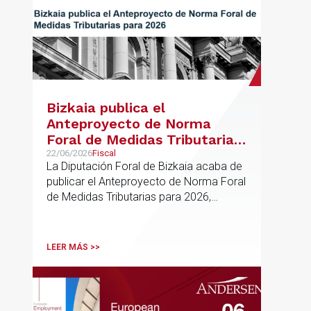
Bizkaia publica el
Anteproyecto de Norma
Foral de Medidas Tributarias
para 2026
22/06/2026
Fiscal
La Diputación Foral de Bizkaia acaba de
publicar el Anteproyecto de Norma Foral
de Medidas Tributarias para 2026,
actualmente en fase de audiencia
pública. El texto propone una batería de
modificaciones que afectan
LEER MÁS >>
transversalmente a las normativas de los
impuestos más relevantes