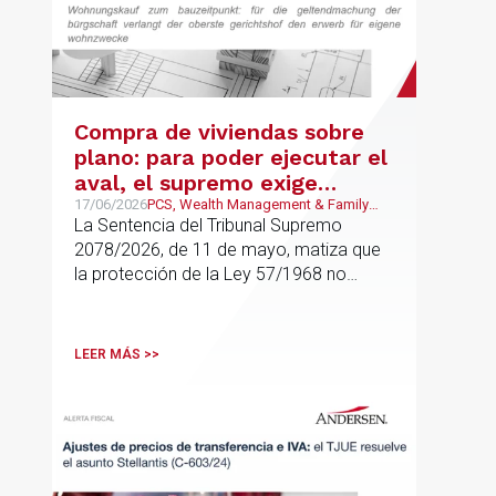
Compra de viviendas sobre
plano: para poder ejecutar el
aval, el supremo exige
adquisición para uso propio
17/06/2026
PCS, Wealth Management & Family
Business, German Desk Empresas
La Sentencia del Tribunal Supremo
residencial
2078/2026, de 11 de mayo, matiza que
la protección de la Ley 57/1968 no
cubre cualquier compra de vivienda, sino
solo aquellas adquisiciones destinadas a
domicilio o residencia personal
LEER MÁS >>