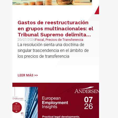
Gastos de reestructuración
en grupos multinacionales: el
Tribunal Supremo delimita
con precisión los límites de la
20/07/2026
Fiscal, Precios de Transferencia
La resolución sienta una doctrina de
normativa de precios de
singular trascendencia en el ámbito de
transferencia y fija doctrina
los precios de transferencia
sobre su inaplicabilidad a
relaciones con terceros
LEER MÁS >>