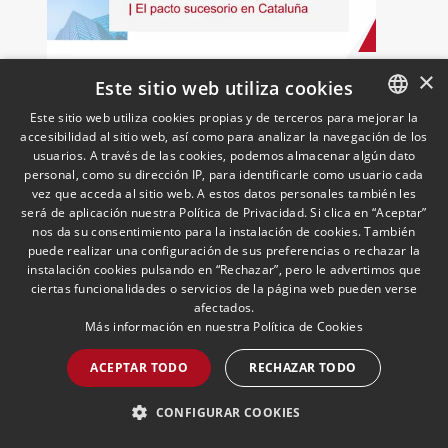
×
La sucesión en la Empresa
Este sitio web utiliza cookies
Familiar: el pacto sucesorio
Este sitio web utiliza cookies propias y de terceros para mejorar la
en Cataluña
accesibilidad al sitio web, así como para analizar la navegación de los
SPANISH
09/06/2026
Económico y Financiero, PCS, Wealth
usuarios. A través de las cookies, podemos almacenar algún dato
Management & Family Business
El pacto sucesorio se encuentra
ENGLISH
personal, como su dirección IP, para identificarle como usuario cada
presente en los ordenamientos jurídicos
vez que acceda al sitio web. A estos datos personales también les
PORTUGUESE
de Navarra, Aragón, Galicia, Baleares y
será de aplicación nuestra Política de Privacidad. Si clica en “Aceptar”
nos da su consentimiento para la instalación de cookies. También
País Vasco
puede realizar una configuración de sus preferencias o rechazar la
instalación cookies pulsando en “Rechazar”, pero le advertimos que
LEER MÁS >>
ciertas funcionalidades o servicios de la página web pueden verse
afectados.
Más información en nuestra
Política de Cookies
ACEPTAR TODO
RECHAZAR TODO
CONFIGURAR COOKIES