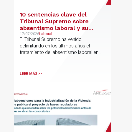
10 sentencias clave del
Tribunal Supremo sobre
absentismo laboral y su
incidencia en el salario
17/07/2026
Laboral
El Tribunal Supremo ha venido
delimitando en los últimos años el
tratamiento del absentismo laboral en
materia salarial, especialmente cuando
las ausencias inciden sobre primas de
asistencia, complementos de
LEER MÁS >>
puntualidad, incentivos y sistemas de
retribución variable