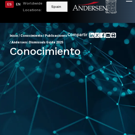
Worldwide
ES
EN
Spain
Locations:
Compartir:
Inicio
/
Conocimiento
/
Publicaciones
/
Andersen | Dismissals Guide 2025
Conocimiento