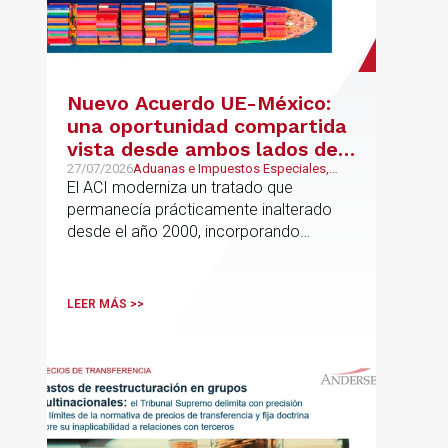
Nuevo Acuerdo UE-México:
una oportunidad compartida
vista desde ambos lados del
Atlántico
27/07/2026
Aduanas e Impuestos Especiales,
Mexican Desk
El ACI moderniza un tratado que
permanecía prácticamente inalterado
desde el año 2000, incorporando
disciplinas hoy indispensables para el
comercio internacional
LEER MÁS >>