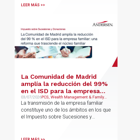
LEER MÁS >>
La Comunidad de Madrid
amplía la reducción del 99%
en el ISD para la empresa
familiar: una reforma que
03/07/2026
PCS, Wealth Management & Family
Business, Fiscal
La transmisión de la empresa familiar
trasciende el núcleo familiar
constituye uno de los ámbitos en los que
el Impuesto sobre Sucesiones y
Donaciones (“ISD”) adquiere una mayor
relevancia práctica
LEER MÁS >>