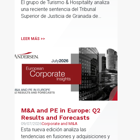
El grupo de Turismo & Hospitality analiza
de Ordenación Urbana
una reciente sentencia del Tribunal
(“PGOU”) para equiparar las
Superior de Justicia de Granada de
viviendas turísticas y los
especial interés para el sector
establecimientos hoteleros
sin modificarla normativa
LEER MÁS >>
autonómica y estatal
M&A and PE in Europe: Q2
Results and Forecasts
09/07/2026
Corporate and M&A
Esta nueva edición analiza las
tendencias en fusiones y adquisiciones y