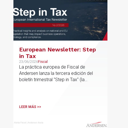
European Newsletter: Step
in Tax
23/06/2026
Fiscal
La práctica europea de Fiscal de
Andersen lanza la tercera edición del
boletín trimestral "Step in Tax" (la
segunda edición de 2026) con las
últimas novedades, avances y opiniones
de expertos sobre cuestiones fiscales
internacionales de la UE
LEER MÁS >>