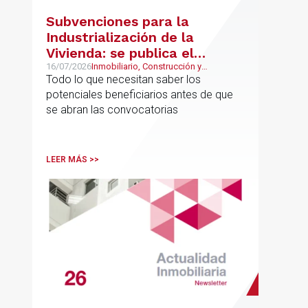
Subvenciones para la
Industrialización de la
Vivienda: se publica el
proyecto de bases
16/07/2026
Inmobiliario, Construcción y
Urbanismo
Todo lo que necesitan saber los
reguladoras
potenciales beneficiarios antes de que
se abran las convocatorias
LEER MÁS >>