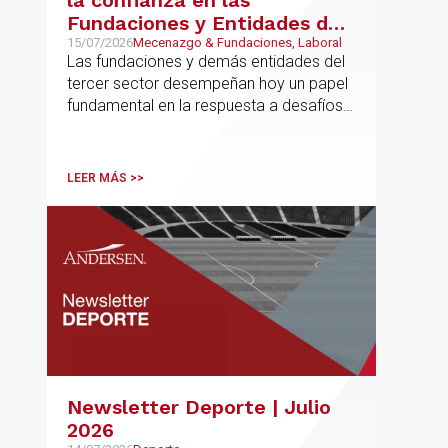
la confianza en las
Fundaciones y Entidades del
Tercer Sector – La confianza
15/07/2026
Mecenazgo & Fundaciones, Laboral
Las fundaciones y demás entidades del
ya no se presume, se
tercer sector desempeñan hoy un papel
construye
fundamental en la respuesta a desafíos
sociales, ambientales, educativos y
culturales de creciente complejidad
LEER MÁS >>
Newsletter Deporte | Julio
2026