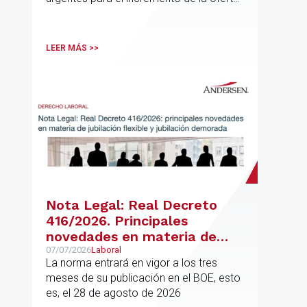
de vivienda con protección pública, en
vigor desde el 16 de junio
LEER MÁS >>
Nota Legal: Real Decreto
416/2026. Principales
novedades en materia de
jubilación flexible y jubilación
07/07/2026
Laboral
La norma entrará en vigor a los tres
demorada
meses de su publicación en el BOE, esto
es, el 28 de agosto de 2026