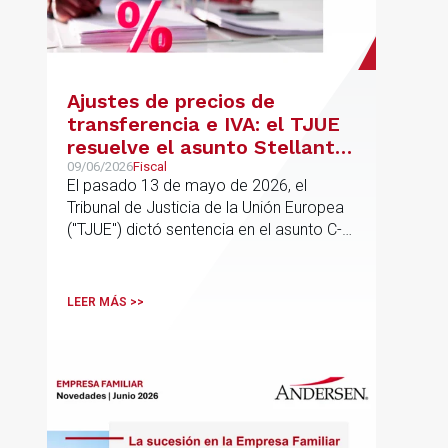
Ajustes de precios de
transferencia e IVA: el TJUE
resuelve el asunto Stellantis
(C-603/24)
09/06/2026
Fiscal
El pasado 13 de mayo de 2026, el
Tribunal de Justicia de la Unión Europea
("TJUE") dictó sentencia en el asunto C-
603/24, Stellantis Portugal, abordando
una de las cuestiones más frecuentes en
la fiscalidad de los grupos
LEER MÁS >>
multinacionales: la posible incidencia en
el IVA de los ajustes de precios de
transferencia pactados entre entidades
vinculadas