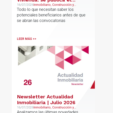
proyecto de bases
16/07/2026
Inmobiliario, Construcción y
Urbanismo
Todo lo que necesitan saber los
reguladoras
potenciales beneficiarios antes de que
se abran las convocatorias
LEER MÁS >>
Newsletter Actualidad
Inmobiliaria | Julio 2026
16/07/2026
Inmobiliario, Construcción y
Urbanismo
Analizamos las últimas novedades