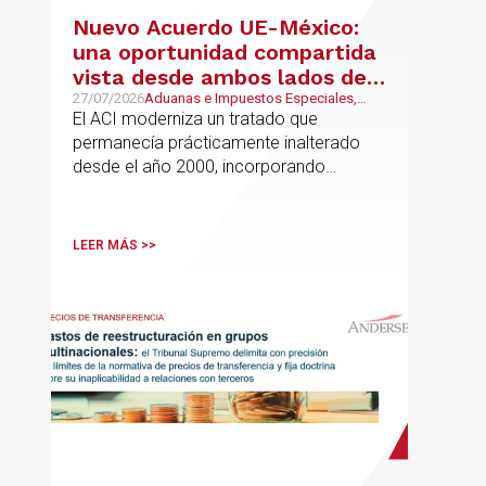
Nuevo Acuerdo UE-México:
una oportunidad compartida
vista desde ambos lados del
Atlántico
27/07/2026
Aduanas e Impuestos Especiales,
Mexican Desk
El ACI moderniza un tratado que
permanecía prácticamente inalterado
desde el año 2000, incorporando
disciplinas hoy indispensables para el
comercio internacional
LEER MÁS >>