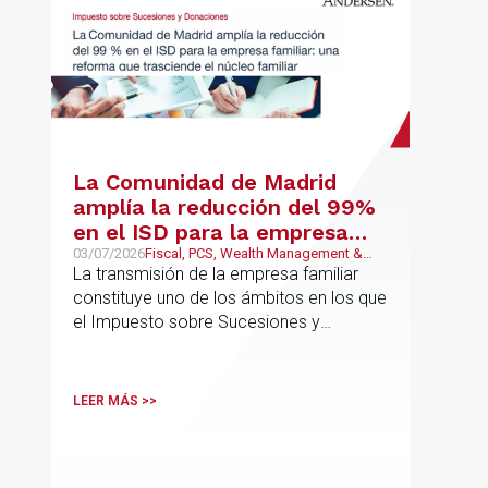
La Comunidad de Madrid
amplía la reducción del 99%
en el ISD para la empresa
familiar: una reforma que
03/07/2026
Fiscal, PCS, Wealth Management &
Family Business
La transmisión de la empresa familiar
trasciende el núcleo familiar
constituye uno de los ámbitos en los que
el Impuesto sobre Sucesiones y
Donaciones (“ISD”) adquiere una mayor
relevancia práctica
LEER MÁS >>