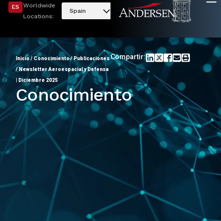
Worldwide
ES
Spain
Locations:
Compartir:
Inicio
/
Conocimiento
/
Publicaciones
/
Newsletter Aeroespacial y Defensa
| Diciembre 2025
Conocimiento