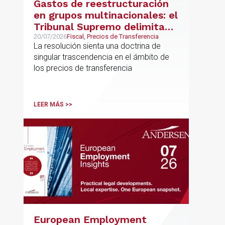
Gastos de reestructuración
en grupos multinacionales: el
Tribunal Supremo delimita
con precisión los límites de la
20/07/2026
Fiscal, Precios de Transferencia
La resolución sienta una doctrina de
normativa de precios de
singular trascendencia en el ámbito de
transferencia y fija doctrina
los precios de transferencia
sobre su inaplicabilidad a
relaciones con terceros
LEER MÁS >>
European Employment