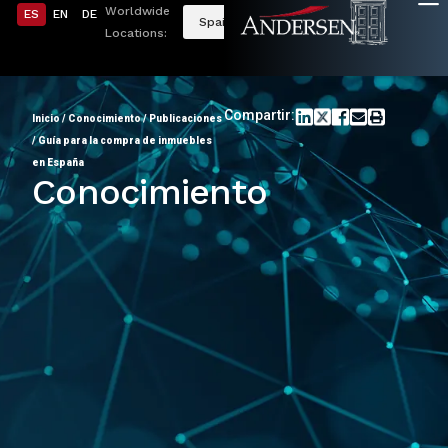
Worldwide
ES
EN
DE
Spain
Locations:
Compartir:
Inicio
/
Conocimiento
/
Publicaciones
/
Guía para la compra de inmuebles
en España
Conocimiento