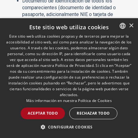
Documento de identificación de todos los
comparecientes (documento de identidad o
pasaporte, adicionalmente NIE o tarjeta de
residencia en caso de extranjeros).
×
Este sitio web utiliza cookies
Escritura de adquisición del inmueble por el
Este sitio web utiliza cookies propias y de terceros para mejorar la
vendedor
accesibilidad al sitio web, así como para analizar la navegación de los
SPANISH
Cédula de habitabilidad o licencia de primera o
usuarios. A través de las cookies, podemos almacenar algún dato
segunda ocupación, si bien su aportación no es
ENGLISH
personal, como su dirección IP, para identificarle como usuario cada
obligatoria en la mayoría de territorios de
vez que acceda al sitio web. A estos datos personales también les
PORTUGUESE
será de aplicación nuestra Política de Privacidad. Si clica en “Aceptar”
España.
nos da su consentimiento para la instalación de cookies. También
Certificado de eficiencia energética.
puede realizar una configuración de sus preferencias o rechazar la
instalación cookies pulsando en “Rechazar”, pero le advertimos que
Seguro decenal, en caso de adquirir una vivienda
ciertas funcionalidades o servicios de la página web pueden verse
del autopromotor antes de que transcurran 10
afectados.
años de haber terminado la construcción.
Más información en nuestra
Política de Cookies
En su caso, certificado de no existencia de
ACEPTAR TODO
RECHAZAR TODO
deudas de la comunidad de propietarios.
Último recibo del IBI.
CONFIGURAR COOKIES
Certificado de estar al corriente de deudas