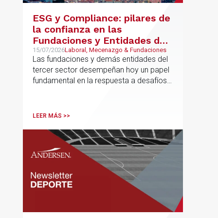
ESG y Compliance: pilares de
la confianza en las
Fundaciones y Entidades del
Tercer Sector – La confianza
15/07/2026
Laboral, Mecenazgo & Fundaciones
Las fundaciones y demás entidades del
ya no se presume, se
tercer sector desempeñan hoy un papel
construye
fundamental en la respuesta a desafíos
sociales, ambientales, educativos y
culturales de creciente complejidad
LEER MÁS >>