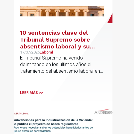
10 sentencias clave del
Tribunal Supremo sobre
absentismo laboral y su
incidencia en el salario
17/07/2026
Laboral
El Tribunal Supremo ha venido
delimitando en los últimos años el
tratamiento del absentismo laboral en
materia salarial, especialmente cuando
las ausencias inciden sobre primas de
asistencia, complementos de
LEER MÁS >>
puntualidad, incentivos y sistemas de
retribución variable