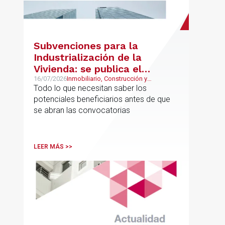
Subvenciones para la
Industrialización de la
Vivienda: se publica el
proyecto de bases
16/07/2026
Inmobiliario, Construcción y
Urbanismo
Todo lo que necesitan saber los
reguladoras
potenciales beneficiarios antes de que
se abran las convocatorias
LEER MÁS >>