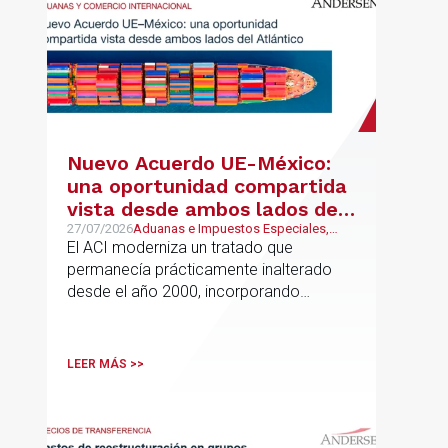
Nuevo Acuerdo UE-México:
una oportunidad compartida
vista desde ambos lados del
Atlántico
27/07/2026
Aduanas e Impuestos Especiales,
Mexican Desk
El ACI moderniza un tratado que
permanecía prácticamente inalterado
desde el año 2000, incorporando
disciplinas hoy indispensables para el
comercio internacional
LEER MÁS >>