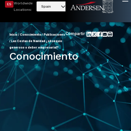
Worldwide
ES
Spain
Locations:
Compartir:
Inicio
/
Conocimiento
/
Publicaciones
/
Las Cestas de Navidad ¿obsequio
generoso o deber empresarial?
Conocimiento