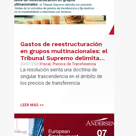
Gastos de reestructuración
en grupos multinacionales: el
Tribunal Supremo delimita
con precisión los límites de la
20/07/2026
Fiscal, Precios de Transferencia
La resolución sienta una doctrina de
normativa de precios de
singular trascendencia en el ámbito de
transferencia y fija doctrina
los precios de transferencia
sobre su inaplicabilidad a
relaciones con terceros
LEER MÁS >>