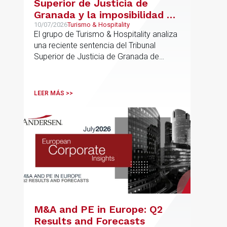
Superior de Justicia de
Granada y la imposibilidad de
Interpretar el Plan General
10/07/2026
Turismo & Hospitality
El grupo de Turismo & Hospitality analiza
de Ordenación Urbana
una reciente sentencia del Tribunal
(“PGOU”) para equiparar las
Superior de Justicia de Granada de
viviendas turísticas y los
especial interés para el sector
establecimientos hoteleros
sin modificarla normativa
LEER MÁS >>
autonómica y estatal
M&A and PE in Europe: Q2
Results and Forecasts