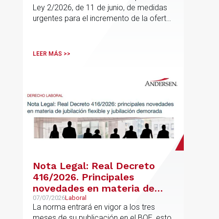
Ley 2/2026, de 11 de junio, de medidas
urgentes para el incremento de la oferta
de vivienda con protección pública, en
vigor desde el 16 de junio
LEER MÁS >>
Nota Legal: Real Decreto
416/2026. Principales
novedades en materia de
jubilación flexible y jubilación
07/07/2026
Laboral
La norma entrará en vigor a los tres
demorada
meses de su publicación en el BOE, esto