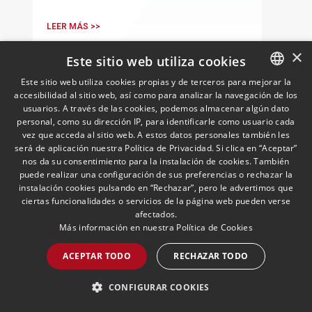
relevancia práctica
LEER MÁS >>
×
Este sitio web utiliza cookies
Este sitio web utiliza cookies propias y de terceros para mejorar la
accesibilidad al sitio web, así como para analizar la navegación de los
SPANISH
usuarios. A través de las cookies, podemos almacenar algún dato
ENGLISH
personal, como su dirección IP, para identificarle como usuario cada
vez que acceda al sitio web. A estos datos personales también les
PORTUGUESE
será de aplicación nuestra Política de Privacidad. Si clica en “Aceptar”
nos da su consentimiento para la instalación de cookies. También
puede realizar una configuración de sus preferencias o rechazar la
Insight Defensa y
instalación cookies pulsando en “Rechazar”, pero le advertimos que
Aeroespacial | Junio 2026
ciertas funcionalidades o servicios de la página web pueden verse
afectados.
01/07/2026
Defensa & Aeroespacial
Más información en nuestra
Política de Cookies
El grupo de Defensa y Aeroespacial de
Andersen ha elaborado un Insight con las
ACEPTAR TODO
RECHAZAR TODO
novedades normativas más relevantes
en materia de Defensa y Aeroespacial
CONFIGURAR COOKIES