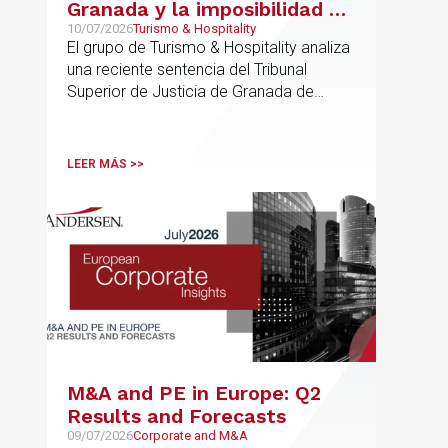
Granada y la imposibilidad de
Interpretar el Plan General
10/07/2026
Turismo & Hospitality
El grupo de Turismo & Hospitality analiza
de Ordenación Urbana
una reciente sentencia del Tribunal
(“PGOU”) para equiparar las
Superior de Justicia de Granada de
viviendas turísticas y los
especial interés para el sector
establecimientos hoteleros
sin modificarla normativa
LEER MÁS >>
autonómica y estatal
M&A and PE in Europe: Q2
Results and Forecasts
09/07/2026
Corporate and M&A