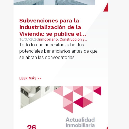
Subvenciones para la
Industrialización de la
Vivienda: se publica el
proyecto de bases
16/07/2026
Inmobiliario, Construcción y
Urbanismo
Todo lo que necesitan saber los
reguladoras
potenciales beneficiarios antes de que
se abran las convocatorias
LEER MÁS >>