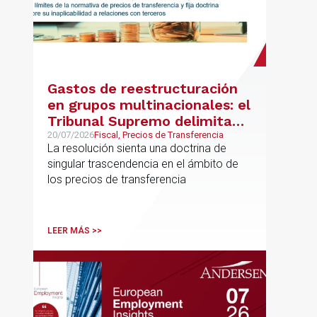
Gastos de reestructuración
en grupos multinacionales: el
Tribunal Supremo delimita
con precisión los límites de la
20/07/2026
Fiscal, Precios de Transferencia
La resolución sienta una doctrina de
normativa de precios de
singular trascendencia en el ámbito de
transferencia y fija doctrina
los precios de transferencia
sobre su inaplicabilidad a
relaciones con terceros
LEER MÁS >>