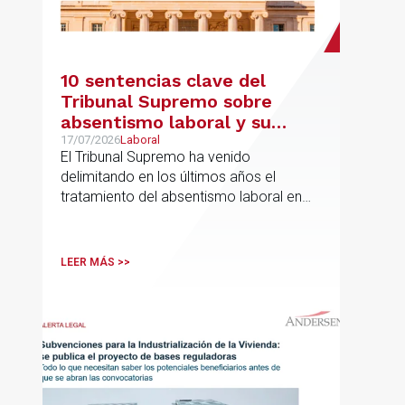
10 sentencias clave del
Tribunal Supremo sobre
absentismo laboral y su
incidencia en el salario
17/07/2026
Laboral
El Tribunal Supremo ha venido
delimitando en los últimos años el
tratamiento del absentismo laboral en
materia salarial, especialmente cuando
las ausencias inciden sobre primas de
asistencia, complementos de
LEER MÁS >>
puntualidad, incentivos y sistemas de
retribución variable