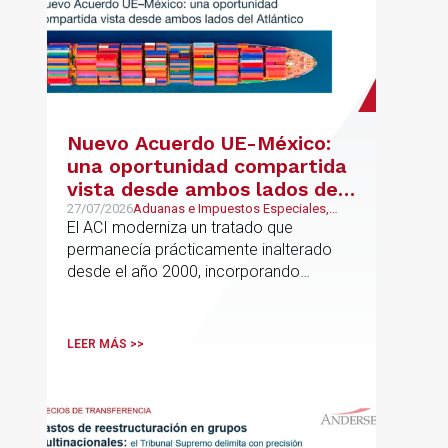
Nuevo Acuerdo UE-México:
una oportunidad compartida
vista desde ambos lados del
Atlántico
27/07/2026
Aduanas e Impuestos Especiales,
Mexican Desk
El ACI moderniza un tratado que
permanecía prácticamente inalterado
desde el año 2000, incorporando
disciplinas hoy indispensables para el
comercio internacional
LEER MÁS >>