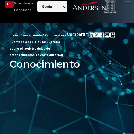
Worldwide
ES
Spain
Locations:
Compartir:
Inicio
/
Conocimiento
/
Publicaciones
/
Sentencia del Tribunal Supremo
sobre el registro único de
arrendamientos de corta duración
Conocimiento