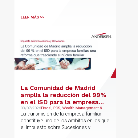
LEER MÁS >>
La Comunidad de Madrid
amplía la reducción del 99%
en el ISD para la empresa
familiar: una reforma que
03/07/2026
Fiscal, PCS, Wealth Management &
Family Business
La transmisión de la empresa familiar
trasciende el núcleo familiar
constituye uno de los ámbitos en los que
el Impuesto sobre Sucesiones y
Donaciones (“ISD”) adquiere una mayor