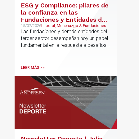
ESG y Compliance: pilares de
la confianza en las
Fundaciones y Entidades del
Tercer Sector – La confianza
15/07/2026
Laboral, Mecenazgo & Fundaciones
Las fundaciones y demás entidades del
ya no se presume, se
tercer sector desempeñan hoy un papel
construye
fundamental en la respuesta a desafíos
sociales, ambientales, educativos y
culturales de creciente complejidad
LEER MÁS >>
Newsletter Deporte | Julio