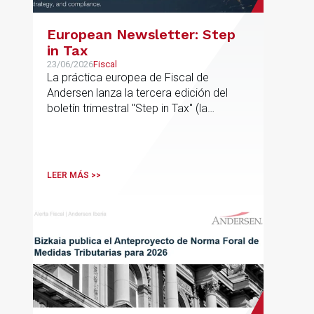
European Newsletter: Step
in Tax
23/06/2026
Fiscal
La práctica europea de Fiscal de
Andersen lanza la tercera edición del
boletín trimestral "Step in Tax" (la
segunda edición de 2026) con las
últimas novedades, avances y opiniones
de expertos sobre cuestiones fiscales
internacionales de la UE
LEER MÁS >>