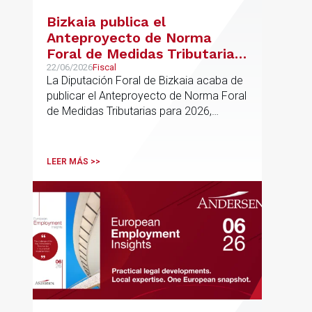
Bizkaia publica el
Anteproyecto de Norma
Foral de Medidas Tributarias
para 2026
22/06/2026
Fiscal
La Diputación Foral de Bizkaia acaba de
publicar el Anteproyecto de Norma Foral
de Medidas Tributarias para 2026,
actualmente en fase de audiencia
pública. El texto propone una batería de
modificaciones que afectan
LEER MÁS >>
transversalmente a las normativas de los
impuestos más relevantes