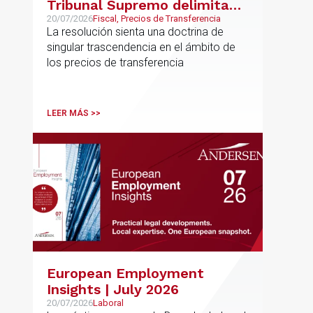
Tribunal Supremo delimita
con precisión los límites de la
20/07/2026
Fiscal, Precios de Transferencia
La resolución sienta una doctrina de
normativa de precios de
singular trascendencia en el ámbito de
transferencia y fija doctrina
los precios de transferencia
sobre su inaplicabilidad a
relaciones con terceros
LEER MÁS >>
European Employment
Insights | July 2026
20/07/2026
Laboral