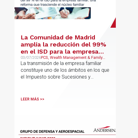
La Comunidad de Madrid
amplía la reducción del 99%
en el ISD para la empresa
familiar: una reforma que
03/07/2026
PCS, Wealth Management & Family
Business, Fiscal
La transmisión de la empresa familiar
trasciende el núcleo familiar
constituye uno de los ámbitos en los que
el Impuesto sobre Sucesiones y
Donaciones (“ISD”) adquiere una mayor
relevancia práctica
LEER MÁS >>