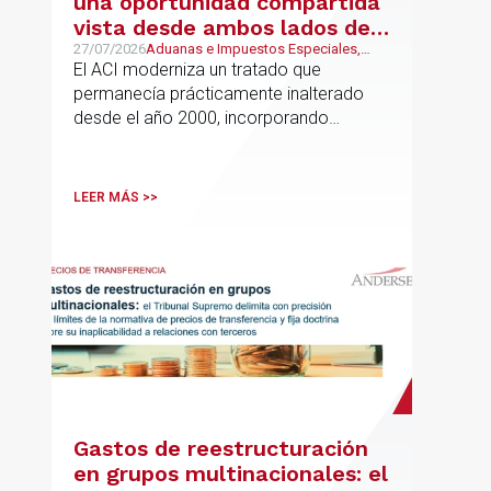
una oportunidad compartida
vista desde ambos lados del
Atlántico
27/07/2026
Aduanas e Impuestos Especiales,
Mexican Desk
El ACI moderniza un tratado que
permanecía prácticamente inalterado
desde el año 2000, incorporando
disciplinas hoy indispensables para el
comercio internacional
LEER MÁS >>
Gastos de reestructuración
en grupos multinacionales: el