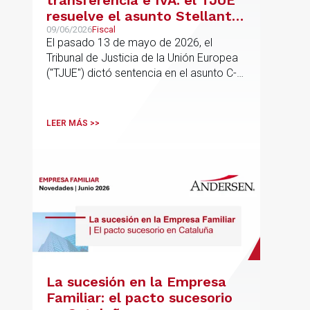
transferencia e IVA: el TJUE
resuelve el asunto Stellantis
(C-603/24)
09/06/2026
Fiscal
El pasado 13 de mayo de 2026, el
Tribunal de Justicia de la Unión Europea
("TJUE") dictó sentencia en el asunto C-
603/24, Stellantis Portugal, abordando
una de las cuestiones más frecuentes en
la fiscalidad de los grupos
LEER MÁS >>
multinacionales: la posible incidencia en
el IVA de los ajustes de precios de
transferencia pactados entre entidades
vinculadas
La sucesión en la Empresa
Familiar: el pacto sucesorio