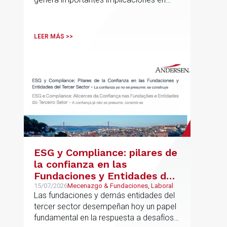
fiscalidad internacional y operaciones
vinculadas
LEER MÁS >>
ESG y Compliance: pilares de
la confianza en las
Fundaciones y Entidades del
Tercer Sector – La confianza
15/07/2026
Mecenazgo & Fundaciones, Laboral
Las fundaciones y demás entidades del
ya no se presume, se
tercer sector desempeñan hoy un papel
construye
fundamental en la respuesta a desafíos