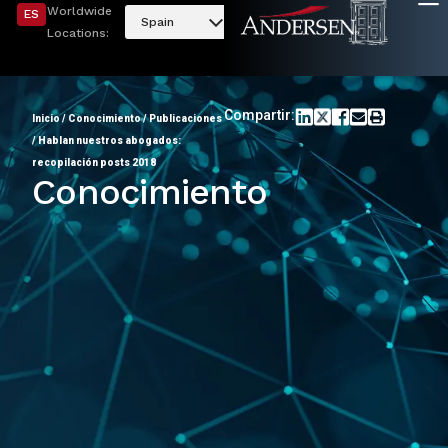
Worldwide
ES
Spain
Locations:
Compartir:
Inicio
/
Conocimiento
/
Publicaciones
/
Hablan nuestros abogados:
recopilación posts 2018
Conocimiento