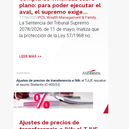
plano: para poder ejecutar el
aval, el supremo exige
adquisición para uso propio
17/06/2026
PCS, Wealth Management & Family
Business, German Desk Empresas
La Sentencia del Tribunal Supremo
residencial
2078/2026, de 11 de mayo, matiza que
la protección de la Ley 57/1968 no
cubre cualquier compra de vivienda, sino
solo aquellas adquisiciones destinadas a
domicilio o residencia personal
LEER MÁS >>
Ajustes de precios de