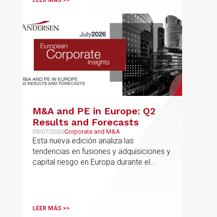
LEER MÁS >>
autonómica y estatal
M&A and PE in Europe: Q2
Results and Forecasts
09/07/2026
Corporate and M&A
Esta nueva edición analiza las
tendencias en fusiones y adquisiciones y
capital riesgo en Europa durante el
segundo trimestre de 2026
LEER MÁS >>