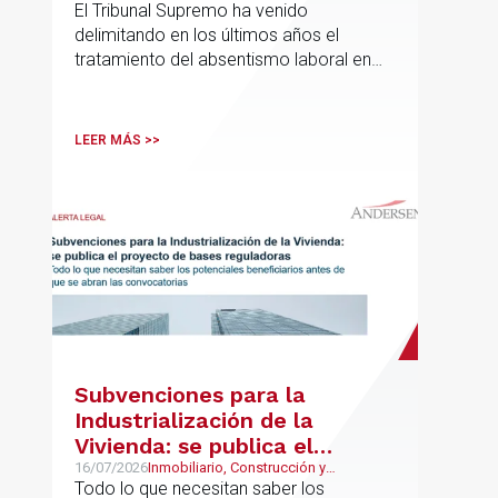
El Tribunal Supremo ha venido
delimitando en los últimos años el
tratamiento del absentismo laboral en
materia salarial, especialmente cuando
las ausencias inciden sobre primas de
asistencia, complementos de
LEER MÁS >>
puntualidad, incentivos y sistemas de
retribución variable
Subvenciones para la
Industrialización de la
Vivienda: se publica el
proyecto de bases
16/07/2026
Inmobiliario, Construcción y
Urbanismo
Todo lo que necesitan saber los
reguladoras