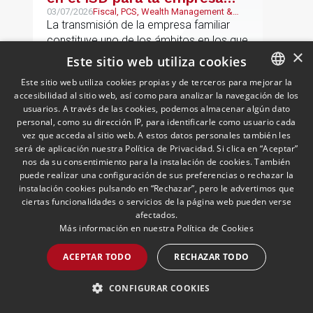
familiar: una reforma que
03/07/2026
Fiscal, PCS, Wealth Management &
Family Business
La transmisión de la empresa familiar
trasciende el núcleo familiar
constituye uno de los ámbitos en los que
×
el Impuesto sobre Sucesiones y
Este sitio web utiliza cookies
Donaciones (“ISD”) adquiere una mayor
Este sitio web utiliza cookies propias y de terceros para mejorar la
relevancia práctica
accesibilidad al sitio web, así como para analizar la navegación de los
SPANISH
LEER MÁS >>
usuarios. A través de las cookies, podemos almacenar algún dato
ENGLISH
personal, como su dirección IP, para identificarle como usuario cada
vez que acceda al sitio web. A estos datos personales también les
PORTUGUESE
será de aplicación nuestra Política de Privacidad. Si clica en “Aceptar”
nos da su consentimiento para la instalación de cookies. También
puede realizar una configuración de sus preferencias o rechazar la
instalación cookies pulsando en “Rechazar”, pero le advertimos que
ciertas funcionalidades o servicios de la página web pueden verse
afectados.
Más información en nuestra
Política de Cookies
ACEPTAR TODO
RECHAZAR TODO
Insight Defensa y
Aeroespacial | Junio 2026
CONFIGURAR COOKIES
01/07/2026
Defensa & Aeroespacial
El grupo de Defensa y Aeroespacial de