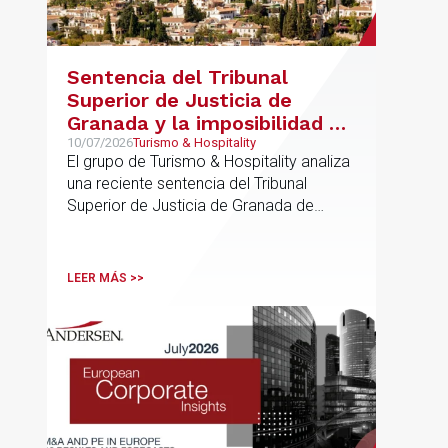
Sentencia del Tribunal
Superior de Justicia de
Granada y la imposibilidad de
Interpretar el Plan General
10/07/2026
Turismo & Hospitality
El grupo de Turismo & Hospitality analiza
de Ordenación Urbana
una reciente sentencia del Tribunal
(“PGOU”) para equiparar las
Superior de Justicia de Granada de
viviendas turísticas y los
especial interés para el sector
establecimientos hoteleros
sin modificarla normativa
LEER MÁS >>
autonómica y estatal