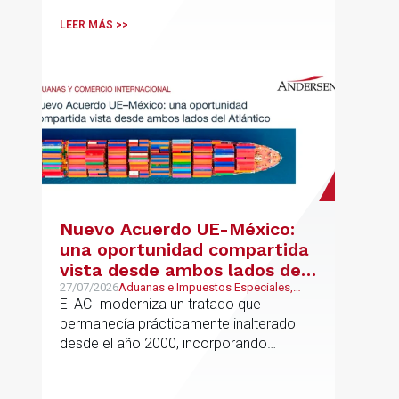
LEER MÁS >>
Nuevo Acuerdo UE-México:
una oportunidad compartida
vista desde ambos lados del
Atlántico
27/07/2026
Aduanas e Impuestos Especiales,
Mexican Desk
El ACI moderniza un tratado que
permanecía prácticamente inalterado
desde el año 2000, incorporando
disciplinas hoy indispensables para el
comercio internacional