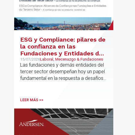
ESG y Compliance: pilares de
la confianza en las
Fundaciones y Entidades del
Tercer Sector – La confianza
15/07/2026
Laboral, Mecenazgo & Fundaciones
Las fundaciones y demás entidades del
ya no se presume, se
tercer sector desempeñan hoy un papel
construye
fundamental en la respuesta a desafíos
sociales, ambientales, educativos y
culturales de creciente complejidad
LEER MÁS >>