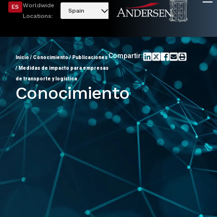
Worldwide
ES
Spain
Locations:
Compartir:
Inicio
/
Conocimiento
/
Publicaciones
/
Medidas de impacto para empresas
de transporte y logística
Conocimiento