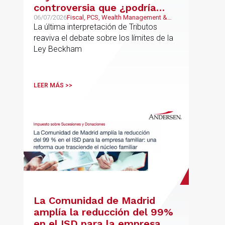
controversia que ¿podría
estar llegando a su fin?
06/07/2026
Fiscal, PCS, Wealth Management &
Family Business
La última interpretación de Tributos
reaviva el debate sobre los límites de la
Ley Beckham
LEER MÁS >>
La Comunidad de Madrid
amplía la reducción del 99%
en el ISD para la empresa