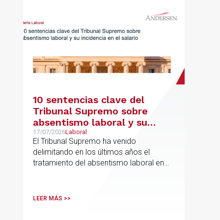
10 sentencias clave del
Tribunal Supremo sobre
absentismo laboral y su
incidencia en el salario
17/07/2026
Laboral
El Tribunal Supremo ha venido
delimitando en los últimos años el
tratamiento del absentismo laboral en
materia salarial, especialmente cuando
las ausencias inciden sobre primas de
asistencia, complementos de
LEER MÁS >>
puntualidad, incentivos y sistemas de
retribución variable