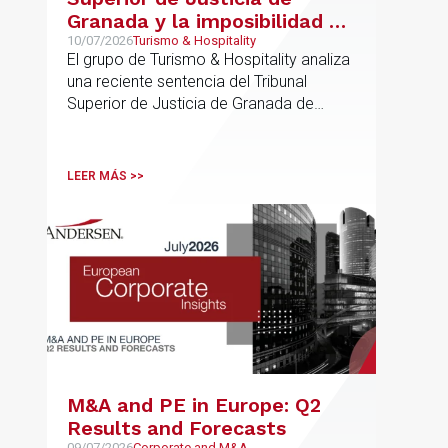
Granada y la imposibilidad de
Interpretar el Plan General
10/07/2026
Turismo & Hospitality
El grupo de Turismo & Hospitality analiza
de Ordenación Urbana
una reciente sentencia del Tribunal
(“PGOU”) para equiparar las
Superior de Justicia de Granada de
viviendas turísticas y los
especial interés para el sector
establecimientos hoteleros
sin modificarla normativa
LEER MÁS >>
autonómica y estatal
M&A and PE in Europe: Q2
Results and Forecasts
09/07/2026
Corporate and M&A