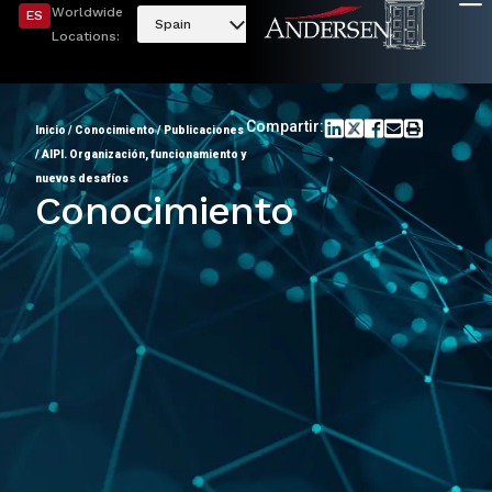
Worldwide
ES
Spain
Locations:
Compartir:
Inicio
/
Conocimiento
/
Publicaciones
/
AIPI. Organización, funcionamiento y
nuevos desafíos
Conocimiento