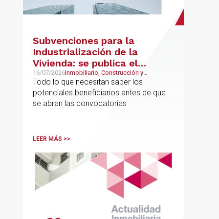
Subvenciones para la
Industrialización de la
Vivienda: se publica el
proyecto de bases
16/07/2026
Inmobiliario, Construcción y
Urbanismo
Todo lo que necesitan saber los
reguladoras
potenciales beneficiarios antes de que
se abran las convocatorias
LEER MÁS >>