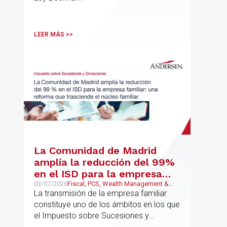
LEER MÁS >>
La Comunidad de Madrid
amplía la reducción del 99%
en el ISD para la empresa
familiar: una reforma que
03/07/2026
Fiscal, PCS, Wealth Management &
Family Business
La transmisión de la empresa familiar
trasciende el núcleo familiar
constituye uno de los ámbitos en los que
el Impuesto sobre Sucesiones y
Donaciones (“ISD”) adquiere una mayor