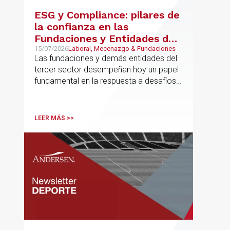
ESG y Compliance: pilares de
la confianza en las
Fundaciones y Entidades del
Tercer Sector – La confianza
15/07/2026
Laboral, Mecenazgo & Fundaciones
Las fundaciones y demás entidades del
ya no se presume, se
tercer sector desempeñan hoy un papel
construye
fundamental en la respuesta a desafíos
sociales, ambientales, educativos y
culturales de creciente complejidad
LEER MÁS >>