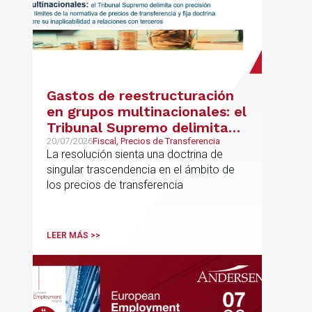
Gastos de reestructuración
en grupos multinacionales: el
Tribunal Supremo delimita
con precisión los límites de la
20/07/2026
Fiscal, Precios de Transferencia
La resolución sienta una doctrina de
normativa de precios de
singular trascendencia en el ámbito de
transferencia y fija doctrina
los precios de transferencia
sobre su inaplicabilidad a
relaciones con terceros
LEER MÁS >>