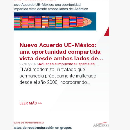
Nuevo Acuerdo UE-México:
una oportunidad compartida
vista desde ambos lados del
Atlántico
27/07/2026
Aduanas e Impuestos Especiales,
Mexican Desk
El ACI moderniza un tratado que
permanecía prácticamente inalterado
desde el año 2000, incorporando
disciplinas hoy indispensables para el
comercio internacional
LEER MÁS >>