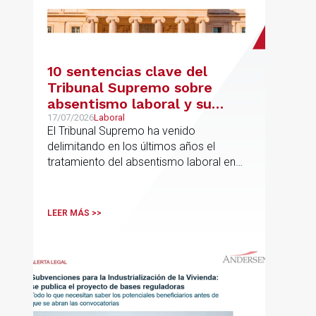
10 sentencias clave del
Tribunal Supremo sobre
absentismo laboral y su
incidencia en el salario
17/07/2026
Laboral
El Tribunal Supremo ha venido
delimitando en los últimos años el
tratamiento del absentismo laboral en
materia salarial, especialmente cuando
las ausencias inciden sobre primas de
asistencia, complementos de
LEER MÁS >>
puntualidad, incentivos y sistemas de
retribución variable