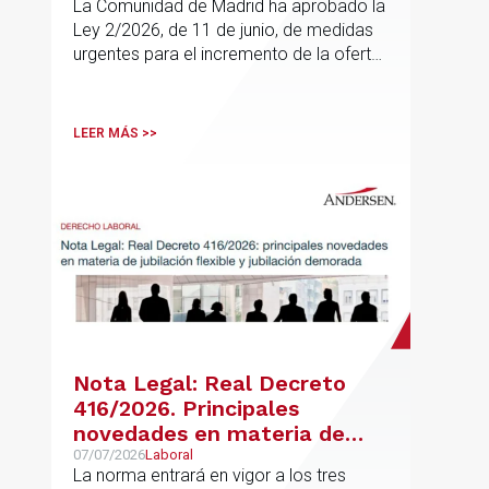
Urbanismo
La Comunidad de Madrid ha aprobado la
Ley 2/2026, de 11 de junio, de medidas
urgentes para el incremento de la oferta
de vivienda con protección pública, en
vigor desde el 16 de junio
LEER MÁS >>
Nota Legal: Real Decreto
416/2026. Principales
novedades en materia de
jubilación flexible y jubilación
07/07/2026
Laboral
La norma entrará en vigor a los tres
demorada