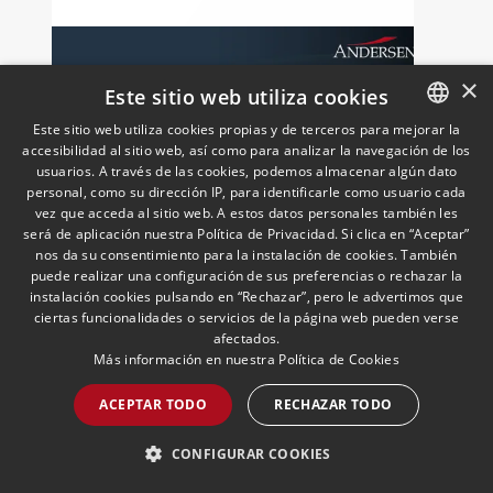
×
Este sitio web utiliza cookies
Este sitio web utiliza cookies propias y de terceros para mejorar la
accesibilidad al sitio web, así como para analizar la navegación de los
SPANISH
usuarios. A través de las cookies, podemos almacenar algún dato
ENGLISH
personal, como su dirección IP, para identificarle como usuario cada
vez que acceda al sitio web. A estos datos personales también les
PORTUGUESE
será de aplicación nuestra Política de Privacidad. Si clica en “Aceptar”
European Newsletter: Step
nos da su consentimiento para la instalación de cookies. También
in Tax
puede realizar una configuración de sus preferencias o rechazar la
23/06/2026
Fiscal
instalación cookies pulsando en “Rechazar”, pero le advertimos que
La práctica europea de Fiscal de
ciertas funcionalidades o servicios de la página web pueden verse
Andersen lanza la tercera edición del
afectados.
Más información en nuestra
Política de Cookies
boletín trimestral "Step in Tax" (la
segunda edición de 2026) con las
ACEPTAR TODO
RECHAZAR TODO
últimas novedades, avances y opiniones
de expertos sobre cuestiones fiscales
CONFIGURAR COOKIES
internacionales de la UE
LEER MÁS >>