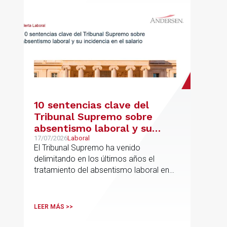
10 sentencias clave del
Tribunal Supremo sobre
absentismo laboral y su
incidencia en el salario
17/07/2026
Laboral
El Tribunal Supremo ha venido
delimitando en los últimos años el
tratamiento del absentismo laboral en
materia salarial, especialmente cuando
las ausencias inciden sobre primas de
asistencia, complementos de
LEER MÁS >>
puntualidad, incentivos y sistemas de
retribución variable