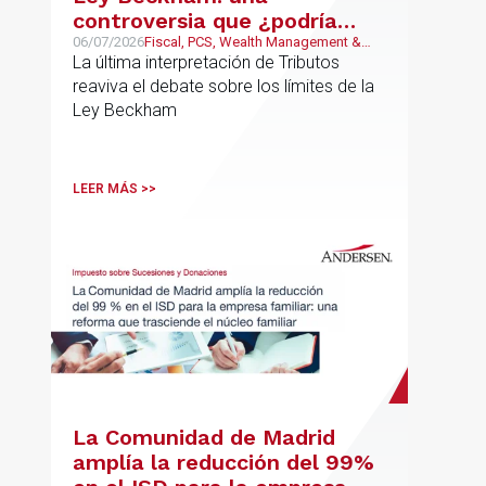
controversia que ¿podría
estar llegando a su fin?
06/07/2026
Fiscal, PCS, Wealth Management &
Family Business
La última interpretación de Tributos
reaviva el debate sobre los límites de la
Ley Beckham
LEER MÁS >>
La Comunidad de Madrid
amplía la reducción del 99%