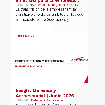
en el ISD para la empresa
familiar: una reforma que
03/07/2026
PCS, Wealth Management & Family
Business, Fiscal
La transmisión de la empresa familiar
trasciende el núcleo familiar
constituye uno de los ámbitos en los que
el Impuesto sobre Sucesiones y
Donaciones (“ISD”) adquiere una mayor
relevancia práctica
LEER MÁS >>
Insight Defensa y
Aeroespacial | Junio 2026
01/07/2026
Defensa & Aeroespacial
El grupo de Defensa y Aeroespacial de