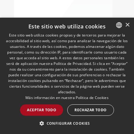
segunda edición de 2026) con las
últimas novedades, avances y opiniones
de expertos sobre cuestiones fiscales
×
internacionales de la UE
Este sitio web utiliza cookies
LEER MÁS >>
Este sitio web utiliza cookies propias y de terceros para mejorar la
accesibilidad al sitio web, así como para analizar la navegación de los
SPANISH
usuarios. A través de las cookies, podemos almacenar algún dato
ENGLISH
personal, como su dirección IP, para identificarle como usuario cada
vez que acceda al sitio web. A estos datos personales también les
PORTUGUESE
será de aplicación nuestra Política de Privacidad. Si clica en “Aceptar”
nos da su consentimiento para la instalación de cookies. También
puede realizar una configuración de sus preferencias o rechazar la
instalación cookies pulsando en “Rechazar”, pero le advertimos que
ciertas funcionalidades o servicios de la página web pueden verse
afectados.
Bizkaia publica el
Más información en nuestra
Política de Cookies
Anteproyecto de Norma
Foral de Medidas Tributarias
ACEPTAR TODO
RECHAZAR TODO
para 2026
22/06/2026
Fiscal
La Diputación Foral de Bizkaia acaba de
CONFIGURAR COOKIES
publicar el Anteproyecto de Norma Foral
de Medidas Tributarias para 2026,