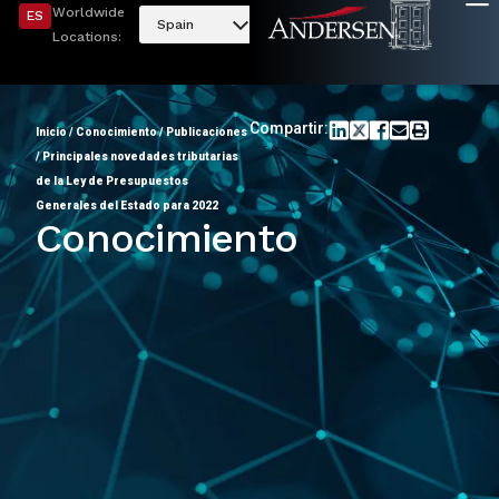
Worldwide
ES
Spain
Locations:
Compartir:
Inicio
/
Conocimiento
/
Publicaciones
/
Principales novedades tributarias
de la Ley de Presupuestos
Generales del Estado para 2022
Conocimiento