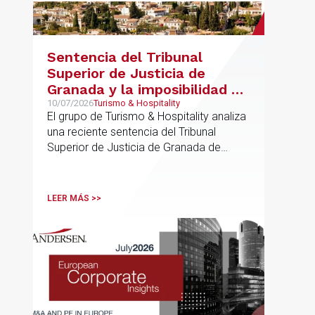
Sentencia del Tribunal
Superior de Justicia de
Granada y la imposibilidad de
Interpretar el Plan General
10/07/2026
Turismo & Hospitality
El grupo de Turismo & Hospitality analiza
de Ordenación Urbana
una reciente sentencia del Tribunal
(“PGOU”) para equiparar las
Superior de Justicia de Granada de
viviendas turísticas y los
especial interés para el sector
establecimientos hoteleros
sin modificarla normativa
LEER MÁS >>
autonómica y estatal