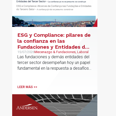
ESG y Compliance: pilares de
la confianza en las
Fundaciones y Entidades del
Tercer Sector – La confianza
15/07/2026
Mecenazgo & Fundaciones, Laboral
Las fundaciones y demás entidades del
ya no se presume, se
tercer sector desempeñan hoy un papel
construye
fundamental en la respuesta a desafíos
sociales, ambientales, educativos y
culturales de creciente complejidad
LEER MÁS >>