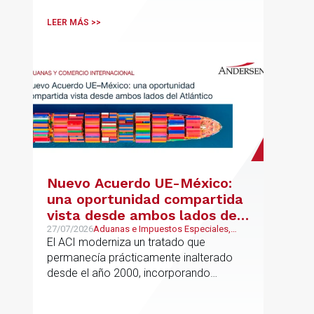
LEER MÁS >>
Nuevo Acuerdo UE-México:
una oportunidad compartida
vista desde ambos lados del
Atlántico
27/07/2026
Aduanas e Impuestos Especiales,
Mexican Desk
El ACI moderniza un tratado que
permanecía prácticamente inalterado
desde el año 2000, incorporando
disciplinas hoy indispensables para el
comercio internacional