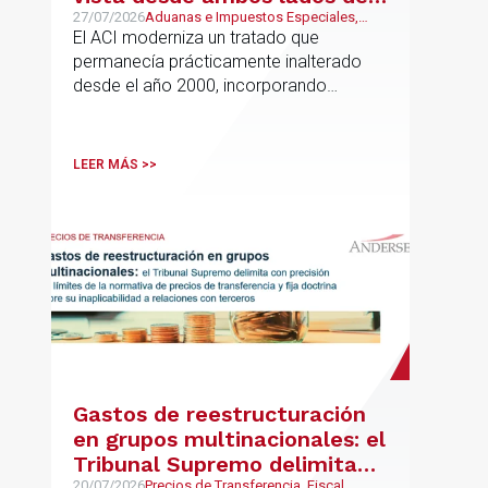
Atlántico
27/07/2026
Aduanas e Impuestos Especiales,
Mexican Desk
El ACI moderniza un tratado que
permanecía prácticamente inalterado
desde el año 2000, incorporando
disciplinas hoy indispensables para el
comercio internacional
LEER MÁS >>
Gastos de reestructuración
en grupos multinacionales: el
Tribunal Supremo delimita
20/07/2026
Precios de Transferencia, Fiscal