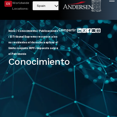
Worldwide
ES
Spain
Locations:
Compartir:
Inicio
/
Conocimiento
/
Publicaciones
/
El Tribunal Supremo reconoce a los
no residentes el derecho a aplicar el
límite conjunto IRPF–Impuesto sobre
el Patrimonio
Conocimiento