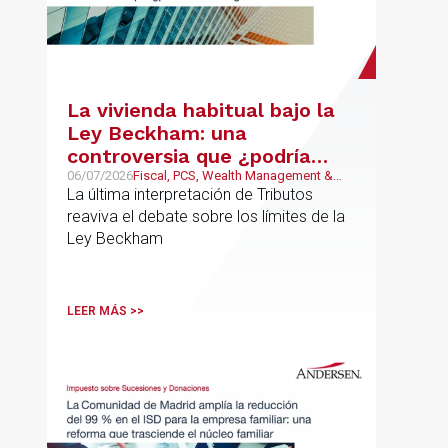
La vivienda habitual bajo la
Ley Beckham: una
controversia que ¿podría
estar llegando a su fin?
06/07/2026
Fiscal, PCS, Wealth Management &
Family Business
La última interpretación de Tributos
reaviva el debate sobre los límites de la
Ley Beckham
LEER MÁS >>