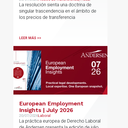
con precisión los límites de la
La resolución sienta una doctrina de
normativa de precios de
singular trascendencia en el ámbito de
transferencia y fija doctrina
los precios de transferencia
sobre su inaplicabilidad a
relaciones con terceros
LEER MÁS >>
European Employment
Insights | July 2026
20/07/2026
Laboral
La práctica europea de Derecho Laboral
de Andersen presenta la edición de julio