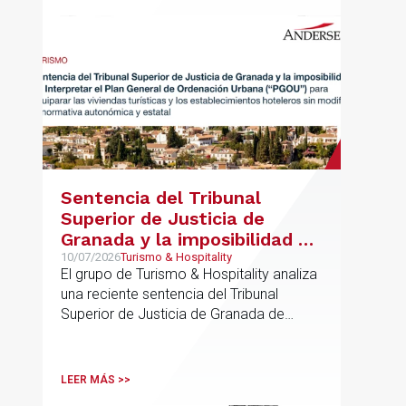
Sentencia del Tribunal
Superior de Justicia de
Granada y la imposibilidad de
Interpretar el Plan General
10/07/2026
Turismo & Hospitality
El grupo de Turismo & Hospitality analiza
de Ordenación Urbana
una reciente sentencia del Tribunal
(“PGOU”) para equiparar las
Superior de Justicia de Granada de
viviendas turísticas y los
especial interés para el sector
establecimientos hoteleros
sin modificarla normativa
LEER MÁS >>
autonómica y estatal