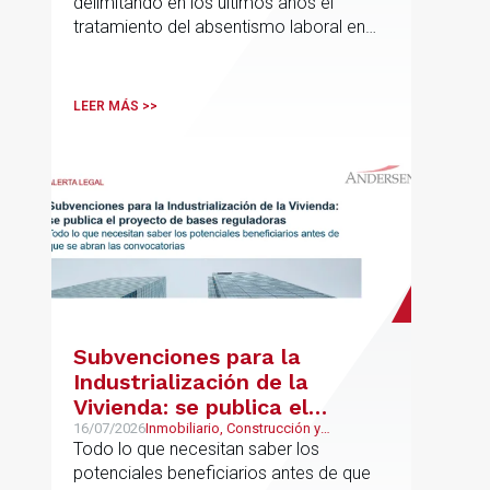
delimitando en los últimos años el
tratamiento del absentismo laboral en
materia salarial, especialmente cuando
las ausencias inciden sobre primas de
asistencia, complementos de
LEER MÁS >>
puntualidad, incentivos y sistemas de
retribución variable
Subvenciones para la
Industrialización de la
Vivienda: se publica el
proyecto de bases
16/07/2026
Inmobiliario, Construcción y
Urbanismo
Todo lo que necesitan saber los
reguladoras
potenciales beneficiarios antes de que