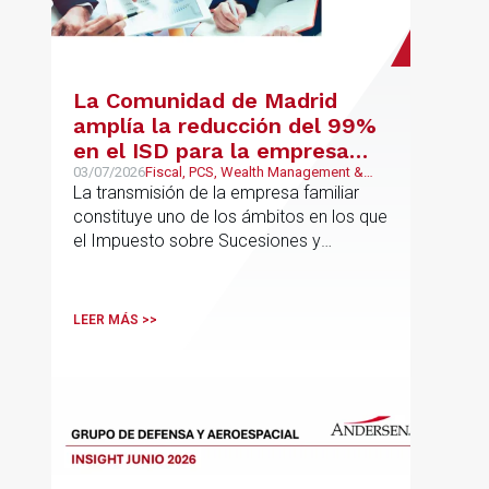
La Comunidad de Madrid
amplía la reducción del 99%
en el ISD para la empresa
familiar: una reforma que
03/07/2026
Fiscal, PCS, Wealth Management &
Family Business
La transmisión de la empresa familiar
trasciende el núcleo familiar
constituye uno de los ámbitos en los que
el Impuesto sobre Sucesiones y
Donaciones (“ISD”) adquiere una mayor
relevancia práctica
LEER MÁS >>