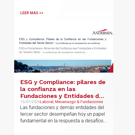
vinculadas
LEER MÁS >>
ESG y Compliance: pilares de
la confianza en las
Fundaciones y Entidades del
Tercer Sector – La confianza
15/07/2026
Laboral, Mecenazgo & Fundaciones
Las fundaciones y demás entidades del
ya no se presume, se
tercer sector desempeñan hoy un papel
construye
fundamental en la respuesta a desafíos
sociales, ambientales, educativos y
culturales de creciente complejidad