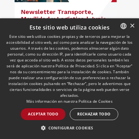
Newsletter Transporte,
Movilidad y Logística | Junio
×
2026
Este sitio web utiliza cookies
25/06/2026
Transporte, Movilidad & Logística
Este sitio web utiliza cookies propias y de terceros para mejorar la
El Grupo de Transporte, Movilidad y
accesibilidad al sitio web, así como para analizar la navegación de los
SPANISH
Logística analiza las últimas novedades
usuarios. A través de las cookies, podemos almacenar algún dato
del sector
ENGLISH
personal, como su dirección IP, para identificarle como usuario cada
vez que acceda al sitio web. A estos datos personales también les
PORTUGUESE
será de aplicación nuestra Política de Privacidad. Si clica en “Aceptar”
nos da su consentimiento para la instalación de cookies. También
LEER MÁS >>
puede realizar una configuración de sus preferencias o rechazar la
instalación cookies pulsando en “Rechazar”, pero le advertimos que
ciertas funcionalidades o servicios de la página web pueden verse
afectados.
Más información en nuestra
Política de Cookies
ACEPTAR TODO
RECHAZAR TODO
CONFIGURAR COOKIES