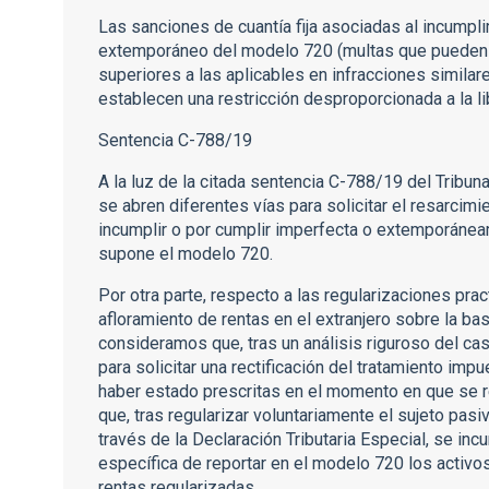
Las sanciones de cuantía fija asociadas al incumpl
extemporáneo del modelo 720 (multas que pueden i
superiores a las aplicables en infracciones similar
establecen una restricción desproporcionada a la lib
Sentencia C-788/19
A la luz de la citada sentencia C-788/19 del Tribuna
se abren diferentes vías para solicitar el resarci
incumplir o por cumplir imperfecta o extemporáneam
supone el modelo 720.
Por otra parte, respecto a las regularizaciones prac
afloramiento de rentas en el extranjero sobre la ba
consideramos que, tras un análisis riguroso del cas
para solicitar una rectificación del tratamiento imp
haber estado prescritas en el momento en que se r
que, tras regularizar voluntariamente el sujeto pas
través de la Declaración Tributaria Especial, se in
específica de reportar en el modelo 720 los activos
rentas regularizadas.