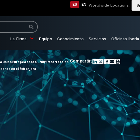
ES
EN
Worldwide Locations:
S
La Firma
Equipo
Conocimiento
Servicios
Oficinas Iberia
Compartir:
 la Unión Europea caso C-788/19 corrección
rechos en el Extranjero
o