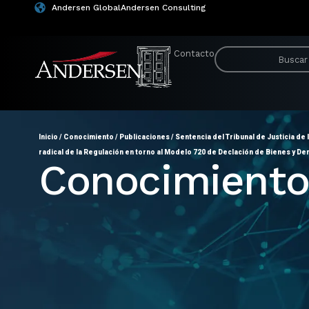
Andersen Global
Andersen Consulting
Contacto
Inicio
/
Conocimiento
/
Publicaciones
/
Sentencia del Tribunal de Justicia de
radical de la Regulación en torno al Modelo 720 de Declación de Bienes y De
Conocimient