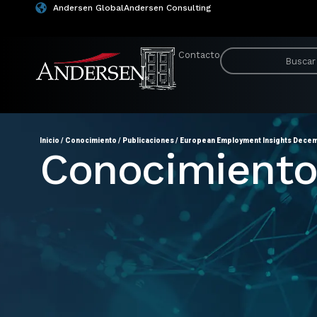
Andersen Global
Andersen Consulting
Contacto
Inicio
/
Conocimiento
/
Publicaciones
/
European Employment Insights Dece
Conocimient