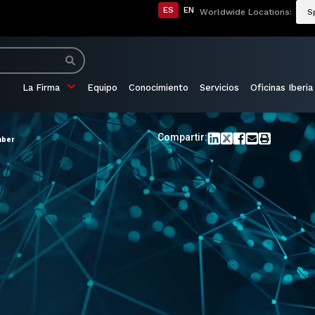
ES
EN
Worldwide Locations:
S
La Firma
Equipo
Conocimiento
Servicios
Oficinas Iberia
Compartir:
mber
o