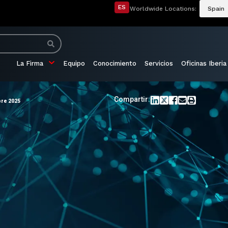
ES
Worldwide Locations:
Spain
La Firma
Equipo
Conocimiento
Servicios
Oficinas Iberia
Compartir:
bre 2025
o