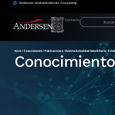
Andersen Global
Andersen Consulting
Contacto
Inicio
/
Conocimiento
/
Publicaciones
/
Revista Actualidad Inmobiliaria | Octu
Conocimient