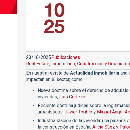
23/10/2025
Publicaciones
Real Estate
,
Inmobiliario, Construcción y Urbanism
En nuestra revista de
Actualidad Inmobiliaria
anal
impactan en el sector, como:
Nueva doctrina sobre el derecho de adquisici
viviendas,
Luis Cortezo
.
Reciente doctrina judicial sobre la legitimaci
urbanísticos,
Javier Toribio
y
Miguel Ángel A
Industrialización de la vivienda: una palanca 
la construcción en España,
Alicia Sáez
y
Palo