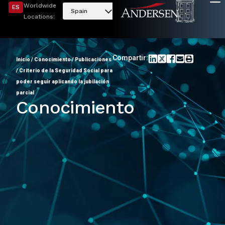
Worldwide
ES
Spain
Locations:
Compartir:
Inicio
/
Conocimiento
/
Publicaciones
/
Criterio de la Seguridad Social para
poder seguir aplicando la jubilación
parcial
Conocimiento