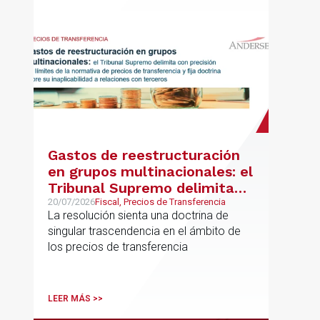
Gastos de reestructuración
en grupos multinacionales: el
Tribunal Supremo delimita
con precisión los límites de la
20/07/2026
Fiscal, Precios de Transferencia
La resolución sienta una doctrina de
normativa de precios de
singular trascendencia en el ámbito de
transferencia y fija doctrina
los precios de transferencia
sobre su inaplicabilidad a
relaciones con terceros
LEER MÁS >>