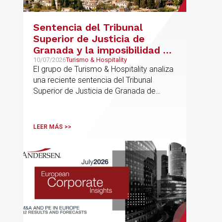
Sentencia del Tribunal
Superior de Justicia de
Granada y la imposibilidad de
Interpretar el Plan General
10/07/2026
Turismo & Hospitality
El grupo de Turismo & Hospitality analiza
de Ordenación Urbana
una reciente sentencia del Tribunal
(“PGOU”) para equiparar las
Superior de Justicia de Granada de
viviendas turísticas y los
especial interés para el sector
establecimientos hoteleros
sin modificarla normativa
LEER MÁS >>
autonómica y estatal