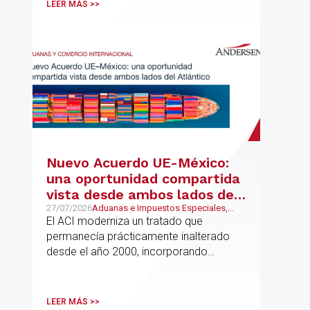
LEER MÁS >>
Nuevo Acuerdo UE-México:
una oportunidad compartida
vista desde ambos lados del
Atlántico
27/07/2026
Aduanas e Impuestos Especiales,
Mexican Desk
El ACI moderniza un tratado que
permanecía prácticamente inalterado
desde el año 2000, incorporando
disciplinas hoy indispensables para el
comercio internacional
LEER MÁS >>