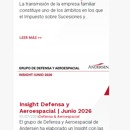
Family Business
La transmisión de la empresa familiar
trasciende el núcleo familiar
constituye uno de los ámbitos en los que
el Impuesto sobre Sucesiones y
Donaciones (“ISD”) adquiere una mayor
relevancia práctica
LEER MÁS >>
Insight Defensa y
Aeroespacial | Junio 2026
01/07/2026
Defensa & Aeroespacial
El grupo de Defensa y Aeroespacial de
Andersen ha elaborado un Insight con las