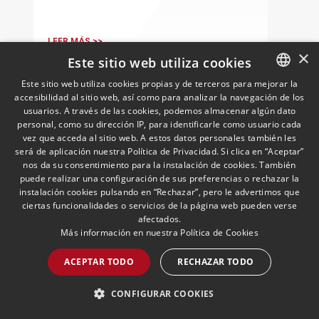
últimas novedades, avances y opiniones
de expertos sobre cuestiones fiscales
internacionales de la UE
LEER MÁS >>
×
Este sitio web utiliza cookies
Este sitio web utiliza cookies propias y de terceros para mejorar la
accesibilidad al sitio web, así como para analizar la navegación de los
SPANISH
usuarios. A través de las cookies, podemos almacenar algún dato
ENGLISH
personal, como su dirección IP, para identificarle como usuario cada
vez que acceda al sitio web. A estos datos personales también les
PORTUGUESE
será de aplicación nuestra Política de Privacidad. Si clica en “Aceptar”
nos da su consentimiento para la instalación de cookies. También
puede realizar una configuración de sus preferencias o rechazar la
instalación cookies pulsando en “Rechazar”, pero le advertimos que
Bizkaia publica el
ciertas funcionalidades o servicios de la página web pueden verse
Anteproyecto de Norma
afectados.
Más información en nuestra
Política de Cookies
Foral de Medidas Tributarias
para 2026
22/06/2026
Fiscal
ACEPTAR TODO
RECHAZAR TODO
La Diputación Foral de Bizkaia acaba de
publicar el Anteproyecto de Norma Foral
CONFIGURAR COOKIES
de Medidas Tributarias para 2026,
actualmente en fase de audiencia