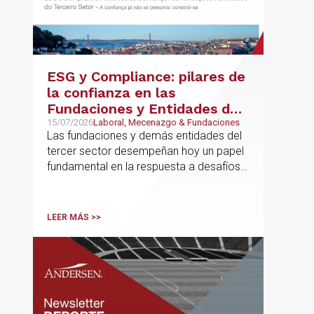
ESG y Compliance: pilares de
la confianza en las
Fundaciones y Entidades del
Tercer Sector – La confianza
15/07/2026
Laboral, Mecenazgo & Fundaciones
Las fundaciones y demás entidades del
ya no se presume, se
tercer sector desempeñan hoy un papel
construye
fundamental en la respuesta a desafíos
sociales, ambientales, educativos y
culturales de creciente complejidad
LEER MÁS >>