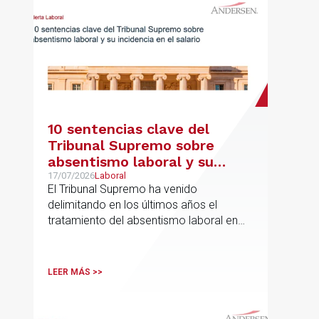
10 sentencias clave del
Tribunal Supremo sobre
absentismo laboral y su
incidencia en el salario
17/07/2026
Laboral
El Tribunal Supremo ha venido
delimitando en los últimos años el
tratamiento del absentismo laboral en
materia salarial, especialmente cuando
las ausencias inciden sobre primas de
asistencia, complementos de
LEER MÁS >>
puntualidad, incentivos y sistemas de
retribución variable