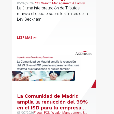
estar llegando a su fin?
06/07/2026
PCS, Wealth Management & Family
Business, Fiscal
La última interpretación de Tributos
reaviva el debate sobre los límites de la
Ley Beckham
LEER MÁS >>
La Comunidad de Madrid
amplía la reducción del 99%
en el ISD para la empresa
familiar: una reforma que
03/07/2026
Fiscal, PCS, Wealth Management &