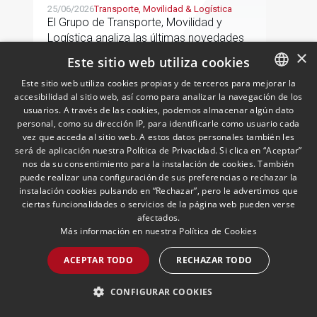
25/06/2026
Transporte, Movilidad & Logística
El Grupo de Transporte, Movilidad y
Logística analiza las últimas novedades
×
del sector
Este sitio web utiliza cookies
Este sitio web utiliza cookies propias y de terceros para mejorar la
accesibilidad al sitio web, así como para analizar la navegación de los
SPANISH
LEER MÁS >>
usuarios. A través de las cookies, podemos almacenar algún dato
ENGLISH
personal, como su dirección IP, para identificarle como usuario cada
vez que acceda al sitio web. A estos datos personales también les
PORTUGUESE
será de aplicación nuestra Política de Privacidad. Si clica en “Aceptar”
nos da su consentimiento para la instalación de cookies. También
puede realizar una configuración de sus preferencias o rechazar la
instalación cookies pulsando en “Rechazar”, pero le advertimos que
ciertas funcionalidades o servicios de la página web pueden verse
afectados.
Más información en nuestra
Política de Cookies
ACEPTAR TODO
RECHAZAR TODO
European Newsletter: Step
in Tax
CONFIGURAR COOKIES
23/06/2026
Fiscal
La práctica europea de Fiscal de