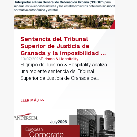
Sentencia del Tribunal
Superior de Justicia de
Granada y la imposibilidad de
Interpretar el Plan General
10/07/2026
Turismo & Hospitality
El grupo de Turismo & Hospitality analiza
de Ordenación Urbana
una reciente sentencia del Tribunal
(“PGOU”) para equiparar las
Superior de Justicia de Granada de
viviendas turísticas y los
especial interés para el sector
establecimientos hoteleros
sin modificarla normativa
LEER MÁS >>
autonómica y estatal