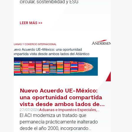
circular, sostenibilidad y ESG
LEER MÁS >>
Nuevo Acuerdo UE-México:
una oportunidad compartida
vista desde ambos lados del
Atlántico
27/07/2026
Aduanas e Impuestos Especiales,
Mexican Desk
El ACI moderniza un tratado que
permanecía prácticamente inalterado
desde el año 2000, incorporando