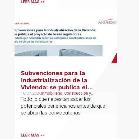
LEER MÁS >>
puntualidad, incentivos y sistemas de
retribución variable
Subvenciones para la
Industrialización de la
Vivienda: se publica el
proyecto de bases
16/07/2026
Inmobiliario, Construcción y
Urbanismo
Todo lo que necesitan saber los
reguladoras
potenciales beneficiarios antes de que
se abran las convocatorias
LEER MÁS >>