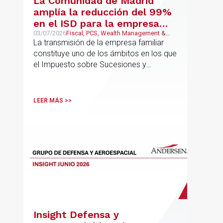
La Comunidad de Madrid
amplía la reducción del 99%
en el ISD para la empresa
familiar: una reforma que
03/07/2026
Fiscal, PCS, Wealth Management &
Family Business
La transmisión de la empresa familiar
trasciende el núcleo familiar
constituye uno de los ámbitos en los que
el Impuesto sobre Sucesiones y
Donaciones (“ISD”) adquiere una mayor
relevancia práctica
LEER MÁS >>
Insight Defensa y