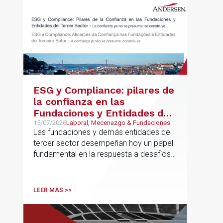
ESG y Compliance: pilares de
la confianza en las
Fundaciones y Entidades del
Tercer Sector – La confianza
15/07/2026
Laboral, Mecenazgo & Fundaciones
Las fundaciones y demás entidades del
ya no se presume, se
tercer sector desempeñan hoy un papel
construye
fundamental en la respuesta a desafíos
sociales, ambientales, educativos y
culturales de creciente complejidad
LEER MÁS >>