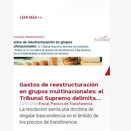
disciplinas hoy indispensables para el
comercio internacional
LEER MÁS >>
Gastos de reestructuración
en grupos multinacionales: el
Tribunal Supremo delimita
con precisión los límites de la
20/07/2026
Fiscal, Precios de Transferencia
La resolución sienta una doctrina de
normativa de precios de
singular trascendencia en el ámbito de
transferencia y fija doctrina
los precios de transferencia
sobre su inaplicabilidad a