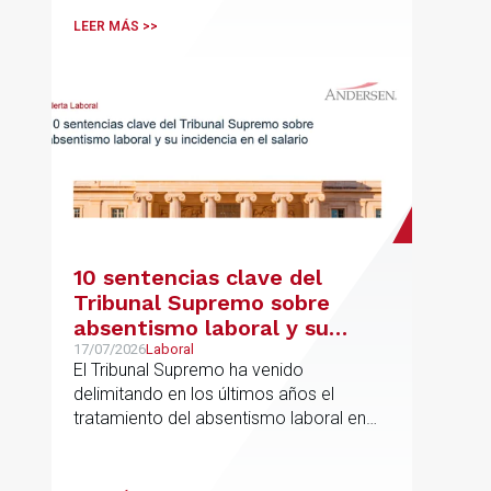
LEER MÁS >>
10 sentencias clave del
Tribunal Supremo sobre
absentismo laboral y su
incidencia en el salario
17/07/2026
Laboral
El Tribunal Supremo ha venido
delimitando en los últimos años el
tratamiento del absentismo laboral en
materia salarial, especialmente cuando
las ausencias inciden sobre primas de
asistencia, complementos de