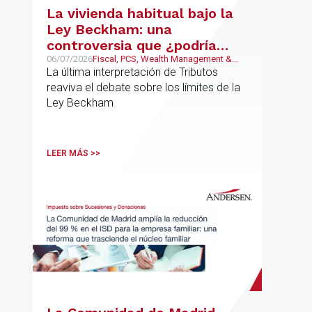
La vivienda habitual bajo la
Ley Beckham: una
controversia que ¿podría
estar llegando a su fin?
06/07/2026
Fiscal, PCS, Wealth Management &
Family Business
La última interpretación de Tributos
reaviva el debate sobre los límites de la
Ley Beckham
LEER MÁS >>