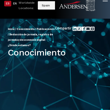
Worldwide
ES
EN
Spain
Locations:
Compartir:
Inicio
/
Conocimiento
/
Publicaciones
/
Reducción de jornada, registro de
jornada y desconexión digital:
¿Dónde estamos?
Conocimiento