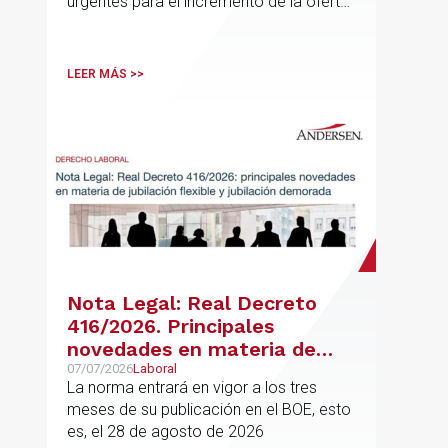
urgentes para el incremento de la oferta
de vivienda con protección pública, en
vigor desde el 16 de junio
LEER MÁS >>
Nota Legal: Real Decreto
416/2026. Principales
novedades en materia de
jubilación flexible y jubilación
07/07/2026
Laboral
La norma entrará en vigor a los tres
demorada
meses de su publicación en el BOE, esto
es, el 28 de agosto de 2026