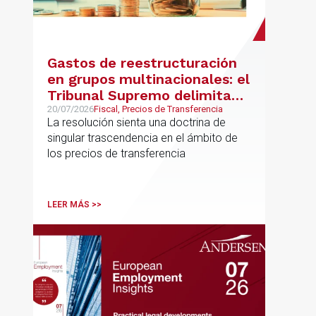
Gastos de reestructuración
en grupos multinacionales: el
Tribunal Supremo delimita
con precisión los límites de la
20/07/2026
Fiscal, Precios de Transferencia
La resolución sienta una doctrina de
normativa de precios de
singular trascendencia en el ámbito de
transferencia y fija doctrina
los precios de transferencia
sobre su inaplicabilidad a
relaciones con terceros
LEER MÁS >>