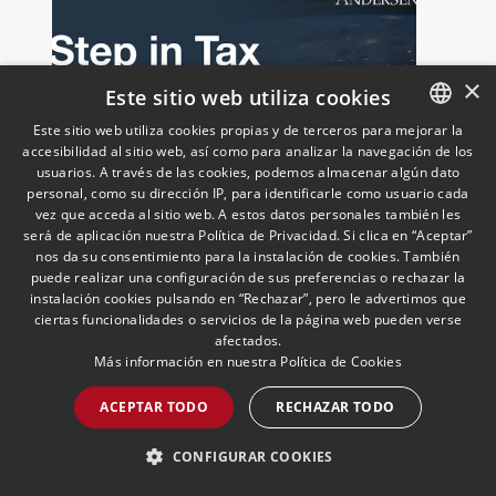
×
Este sitio web utiliza cookies
Este sitio web utiliza cookies propias y de terceros para mejorar la
accesibilidad al sitio web, así como para analizar la navegación de los
SPANISH
usuarios. A través de las cookies, podemos almacenar algún dato
ENGLISH
European Newsletter: Step
personal, como su dirección IP, para identificarle como usuario cada
vez que acceda al sitio web. A estos datos personales también les
in Tax
PORTUGUESE
será de aplicación nuestra Política de Privacidad. Si clica en “Aceptar”
23/06/2026
Fiscal
nos da su consentimiento para la instalación de cookies. También
La práctica europea de Fiscal de
puede realizar una configuración de sus preferencias o rechazar la
Andersen lanza la tercera edición del
instalación cookies pulsando en “Rechazar”, pero le advertimos que
boletín trimestral "Step in Tax" (la
ciertas funcionalidades o servicios de la página web pueden verse
segunda edición de 2026) con las
afectados.
últimas novedades, avances y opiniones
Más información en nuestra
Política de Cookies
de expertos sobre cuestiones fiscales
ACEPTAR TODO
RECHAZAR TODO
internacionales de la UE
LEER MÁS >>
CONFIGURAR COOKIES