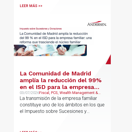
LEER MÁS >>
La Comunidad de Madrid
amplía la reducción del 99%
en el ISD para la empresa
familiar: una reforma que
03/07/2026
Fiscal, PCS, Wealth Management &
Family Business
La transmisión de la empresa familiar
trasciende el núcleo familiar
constituye uno de los ámbitos en los que
el Impuesto sobre Sucesiones y
Donaciones (“ISD”) adquiere una mayor
relevancia práctica