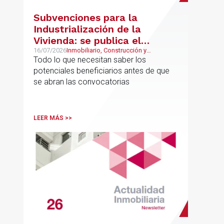
Subvenciones para la
Industrialización de la
Vivienda: se publica el
proyecto de bases
16/07/2026
Inmobiliario, Construcción y
Urbanismo
Todo lo que necesitan saber los
reguladoras
potenciales beneficiarios antes de que
se abran las convocatorias
LEER MÁS >>