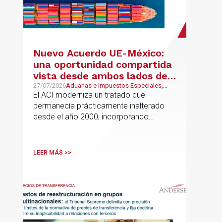
Nuevo Acuerdo UE-México:
una oportunidad compartida
vista desde ambos lados del
Atlántico
27/07/2026
Aduanas e Impuestos Especiales,
Mexican Desk
El ACI moderniza un tratado que
permanecía prácticamente inalterado
desde el año 2000, incorporando
disciplinas hoy indispensables para el
comercio internacional
LEER MÁS >>