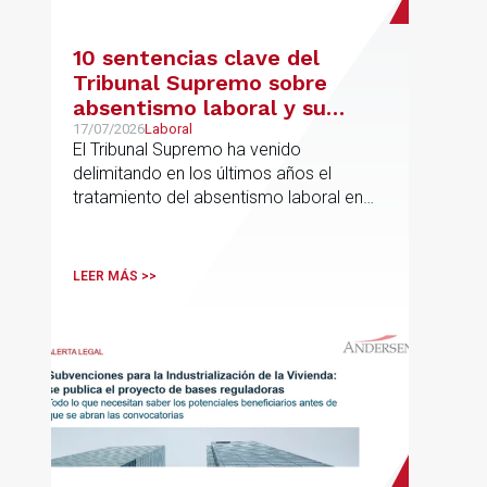
10 sentencias clave del
Tribunal Supremo sobre
absentismo laboral y su
incidencia en el salario
17/07/2026
Laboral
El Tribunal Supremo ha venido
delimitando en los últimos años el
tratamiento del absentismo laboral en
materia salarial, especialmente cuando
las ausencias inciden sobre primas de
asistencia, complementos de
LEER MÁS >>
puntualidad, incentivos y sistemas de
retribución variable