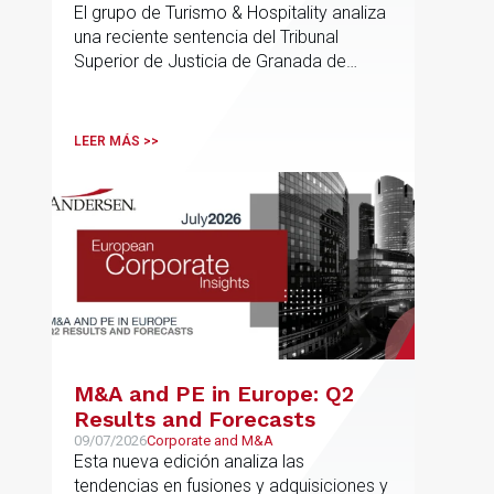
El grupo de Turismo & Hospitality analiza
de Ordenación Urbana
una reciente sentencia del Tribunal
(“PGOU”) para equiparar las
Superior de Justicia de Granada de
viviendas turísticas y los
especial interés para el sector
establecimientos hoteleros
sin modificarla normativa
LEER MÁS >>
autonómica y estatal
M&A and PE in Europe: Q2
Results and Forecasts
09/07/2026
Corporate and M&A
Esta nueva edición analiza las
tendencias en fusiones y adquisiciones y