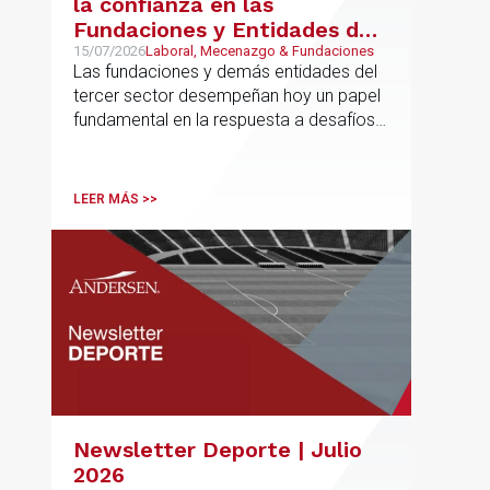
la confianza en las
Fundaciones y Entidades del
Tercer Sector – La confianza
15/07/2026
Laboral, Mecenazgo & Fundaciones
Las fundaciones y demás entidades del
ya no se presume, se
tercer sector desempeñan hoy un papel
construye
fundamental en la respuesta a desafíos
sociales, ambientales, educativos y
culturales de creciente complejidad
LEER MÁS >>
Newsletter Deporte | Julio
2026