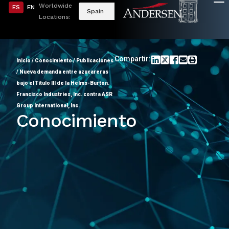
Worldwide
ES
EN
Spain
Locations:
Compartir:
Inicio
/
Conocimiento
/
Publicaciones
/
Nueva demanda entre azucareras
bajo el Título III de la Helms-Burton.
Francisco Industries, Inc. contra ASR
Group International, Inc.
Conocimiento