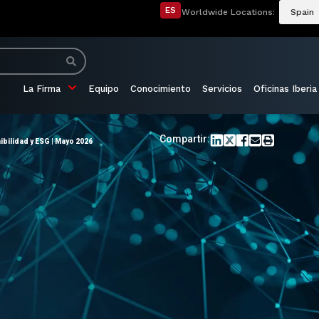
ES
Worldwide Locations:
Spain
La Firma
Equipo
Conocimiento
Servicios
Oficinas Iberia
Compartir:
bilidad y ESG | Mayo 2026
o