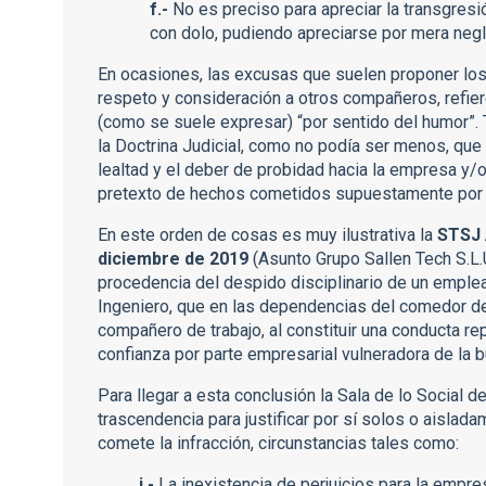
f.-
No es preciso para apreciar la transgresió
con dolo, pudiendo apreciarse por mera negl
En ocasiones, las excusas que suelen proponer los 
respeto y consideración a otros compañeros, refie
(como se suele expresar) “por sentido del humor”.
la Doctrina Judicial, como no podía ser menos, que 
lealtad y el deber de probidad hacia la empresa y/
pretexto de hechos cometidos supuestamente por 
En este orden de cosas es muy ilustrativa la
STSJ 
diciembre de 2019
(Asunto Grupo Sallen Tech S.L.
procedencia del despido disciplinario de un emple
Ingeniero, que en las dependencias del comedor de
compañero de trabajo, al constituir una conducta re
confianza por parte empresarial vulneradora de la b
Para llegar a esta conclusión la Sala de lo Social 
trascendencia para justificar por sí solos o aislada
comete la infracción, circunstancias tales como:
i.-
La inexistencia de perjuicios para la empre