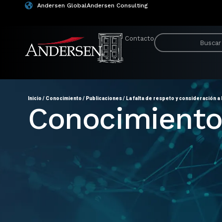
Andersen Global
Andersen Consulting
Contacto
Inicio
/
Conocimiento
/
Publicaciones
/
La falta de respeto y consideración 
Conocimient