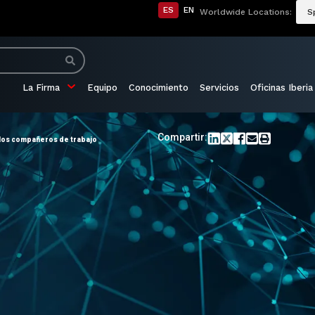
ES
EN
Worldwide Locations:
S
La Firma
Equipo
Conocimiento
Servicios
Oficinas Iberia
Compartir:
a los compañeros de trabajo
o