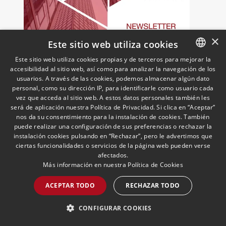
×
Este sitio web utiliza cookies
Este sitio web utiliza cookies propias y de terceros para mejorar la
accesibilidad al sitio web, así como para analizar la navegación de los
SPANISH
Newsletter Mecenazgo |
usuarios. A través de las cookies, podemos almacenar algún dato
ENGLISH
Junio 2026
personal, como su dirección IP, para identificarle como usuario cada
vez que acceda al sitio web. A estos datos personales también les
30/06/2026
Mecenazgo & Fundaciones
PORTUGUESE
será de aplicación nuestra Política de Privacidad. Si clica en “Aceptar”
Analizamos las novedades legislativas
nos da su consentimiento para la instalación de cookies. También
del mes de junio en materia de
puede realizar una configuración de sus preferencias o rechazar la
mecenazgo
instalación cookies pulsando en “Rechazar”, pero le advertimos que
ciertas funcionalidades o servicios de la página web pueden verse
afectados.
Más información en nuestra
Política de Cookies
LEER MÁS >>
ACEPTAR TODO
RECHAZAR TODO
CONFIGURAR COOKIES