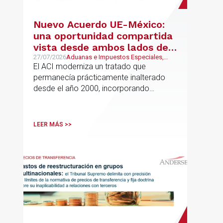
Nuevo Acuerdo UE-México:
una oportunidad compartida
vista desde ambos lados del
Atlántico
27/07/2026
Aduanas e Impuestos Especiales,
Mexican Desk
El ACI moderniza un tratado que
permanecía prácticamente inalterado
desde el año 2000, incorporando
disciplinas hoy indispensables para el
comercio internacional
LEER MÁS >>