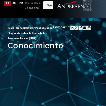
Worldwide
ES
EN
DE
Spain
Locations:
Compartir:
Inicio
/
Conocimiento
/
Publicaciones
/
Impuesto sobre la Renta de las
Personas Físicas (IRPF)
Conocimiento