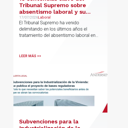
Tribunal Supremo sobre
absentismo laboral y su
incidencia en el salario
17/07/2026
Laboral
El Tribunal Supremo ha venido
delimitando en los últimos años el
tratamiento del absentismo laboral en
materia salarial, especialmente cuando
las ausencias inciden sobre primas de
asistencia, complementos de
LEER MÁS >>
puntualidad, incentivos y sistemas de
retribución variable
Subvenciones para la
Industrialización de la