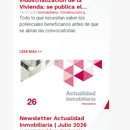
Vivienda: se publica el
proyecto de bases
16/07/2026
Inmobiliario, Construcción y
Urbanismo
Todo lo que necesitan saber los
reguladoras
potenciales beneficiarios antes de que
se abran las convocatorias
LEER MÁS >>
Newsletter Actualidad
Inmobiliaria | Julio 2026