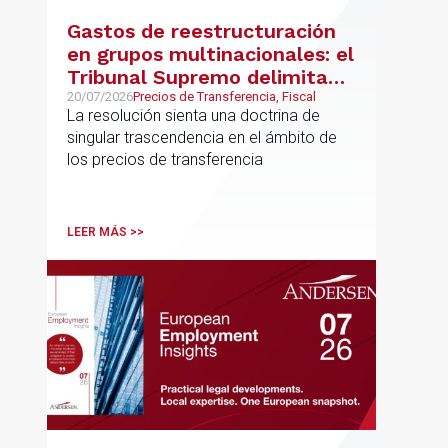
Gastos de reestructuración
en grupos multinacionales: el
Tribunal Supremo delimita
con precisión los límites de la
20/07/2026
Precios de Transferencia, Fiscal
La resolución sienta una doctrina de
normativa de precios de
singular trascendencia en el ámbito de
transferencia y fija doctrina
los precios de transferencia
sobre su inaplicabilidad a
relaciones con terceros
LEER MÁS >>