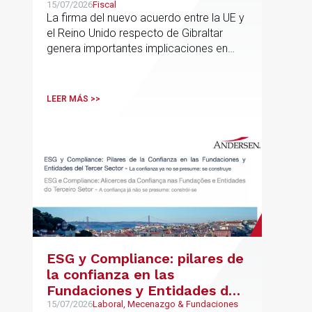
Gibraltar
15/07/2026
Fiscal
La firma del nuevo acuerdo entre la UE y
el Reino Unido respecto de Gibraltar
genera importantes implicaciones en
fiscalidad internacional y operaciones
vinculadas
LEER MÁS >>
ESG y Compliance: pilares de
la confianza en las
Fundaciones y Entidades del
Tercer Sector – La confianza
15/07/2026
Laboral, Mecenazgo & Fundaciones