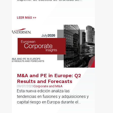
viviendas turísticas y los
especial interés para el sector
establecimientos hoteleros
sin modificarla normativa
LEER MÁS >>
autonómica y estatal
M&A and PE in Europe: Q2
Results and Forecasts
09/07/2026
Corporate and M&A
Esta nueva edición analiza las
tendencias en fusiones y adquisiciones y
capital riesgo en Europa durante el
segundo trimestre de 2026