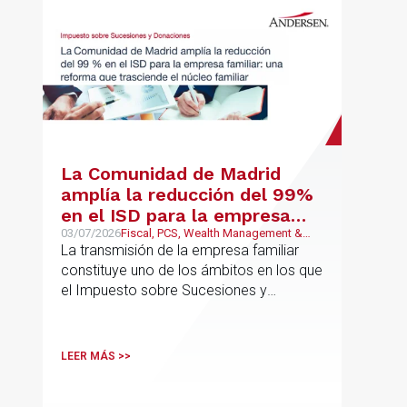
La Comunidad de Madrid
amplía la reducción del 99%
en el ISD para la empresa
familiar: una reforma que
03/07/2026
Fiscal, PCS, Wealth Management &
Family Business
La transmisión de la empresa familiar
trasciende el núcleo familiar
constituye uno de los ámbitos en los que
el Impuesto sobre Sucesiones y
Donaciones (“ISD”) adquiere una mayor
relevancia práctica
LEER MÁS >>