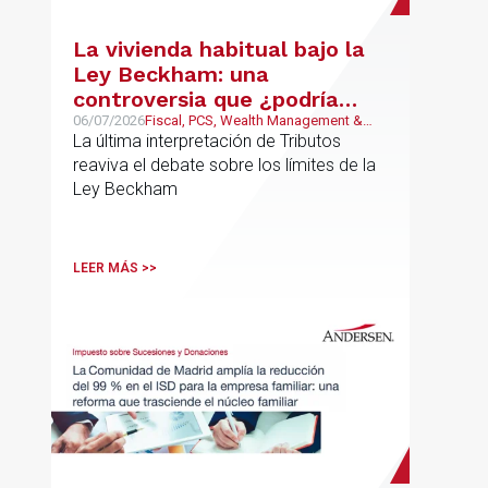
La vivienda habitual bajo la
Ley Beckham: una
controversia que ¿podría
estar llegando a su fin?
06/07/2026
Fiscal, PCS, Wealth Management &
Family Business
La última interpretación de Tributos
reaviva el debate sobre los límites de la
Ley Beckham
LEER MÁS >>