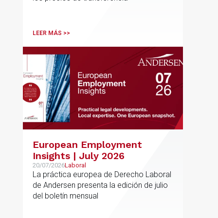
sobre su inaplicabilidad a
relaciones con terceros
LEER MÁS >>
European Employment
Insights | July 2026
20/07/2026
Laboral
La práctica europea de Derecho Laboral
de Andersen presenta la edición de julio
del boletín mensual