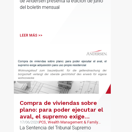
de Andersen presenta la edición de junio
del boletín mensual
LEER MÁS >>
Compra de viviendas sobre
plano: para poder ejecutar el
aval, el supremo exige
adquisición para uso propio
17/06/2026
PCS, Wealth Management & Family
Business, German Desk Empresas
La Sentencia del Tribunal Supremo
residencial