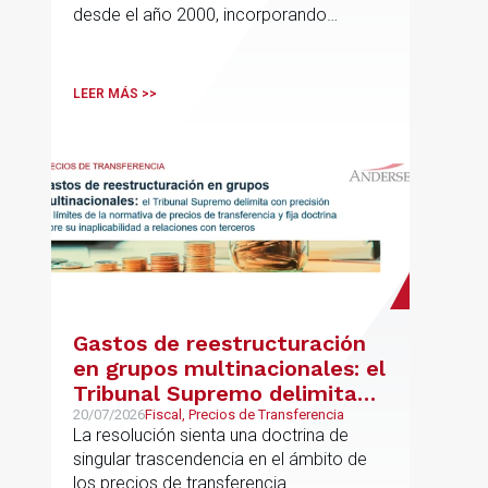
desde el año 2000, incorporando
disciplinas hoy indispensables para el
comercio internacional
LEER MÁS >>
Gastos de reestructuración
en grupos multinacionales: el
Tribunal Supremo delimita
con precisión los límites de la
20/07/2026
Fiscal, Precios de Transferencia
La resolución sienta una doctrina de
normativa de precios de
singular trascendencia en el ámbito de
transferencia y fija doctrina
los precios de transferencia