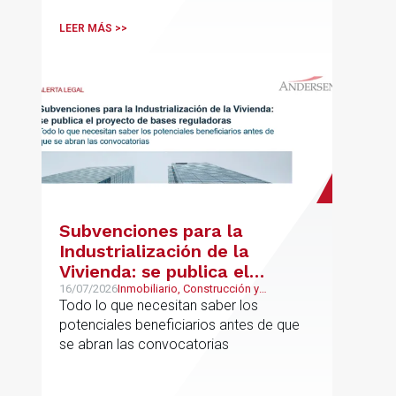
las ausencias inciden sobre primas de
asistencia, complementos de
LEER MÁS >>
puntualidad, incentivos y sistemas de
retribución variable
Subvenciones para la
Industrialización de la
Vivienda: se publica el
proyecto de bases
16/07/2026
Inmobiliario, Construcción y
Urbanismo
Todo lo que necesitan saber los
reguladoras
potenciales beneficiarios antes de que
se abran las convocatorias