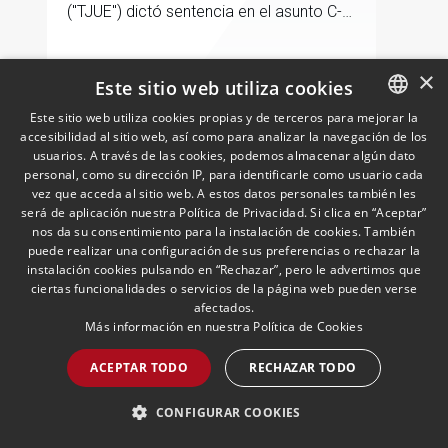
("TJUE") dictó sentencia en el asunto C-
603/24, Stellantis Portugal, abordando
una de las cuestiones más frecuentes en
×
la fiscalidad de los grupos
Este sitio web utiliza cookies
LEER MÁS >>
multinacionales: la posible incidencia en
Este sitio web utiliza cookies propias y de terceros para mejorar la
el IVA de los ajustes de precios de
accesibilidad al sitio web, así como para analizar la navegación de los
SPANISH
transferencia pactados entre entidades
usuarios. A través de las cookies, podemos almacenar algún dato
vinculadas
ENGLISH
personal, como su dirección IP, para identificarle como usuario cada
vez que acceda al sitio web. A estos datos personales también les
PORTUGUESE
será de aplicación nuestra Política de Privacidad. Si clica en “Aceptar”
nos da su consentimiento para la instalación de cookies. También
puede realizar una configuración de sus preferencias o rechazar la
instalación cookies pulsando en “Rechazar”, pero le advertimos que
ciertas funcionalidades o servicios de la página web pueden verse
afectados.
La sucesión en la Empresa
Más información en nuestra
Política de Cookies
Familiar: el pacto sucesorio
en Cataluña
ACEPTAR TODO
RECHAZAR TODO
09/06/2026
Económico y Financiero, PCS, Wealth
Management & Family Business
El pacto sucesorio se encuentra
CONFIGURAR COOKIES
presente en los ordenamientos jurídicos
de Navarra, Aragón, Galicia, Baleares y