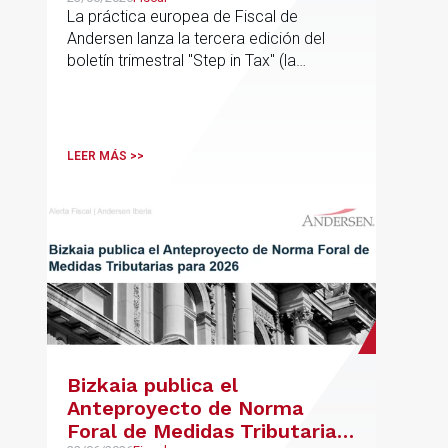
La práctica europea de Fiscal de
Andersen lanza la tercera edición del
boletín trimestral "Step in Tax" (la
segunda edición de 2026) con las
últimas novedades, avances y opiniones
de expertos sobre cuestiones fiscales
internacionales de la UE
LEER MÁS >>
Bizkaia publica el
Anteproyecto de Norma
Foral de Medidas Tributarias