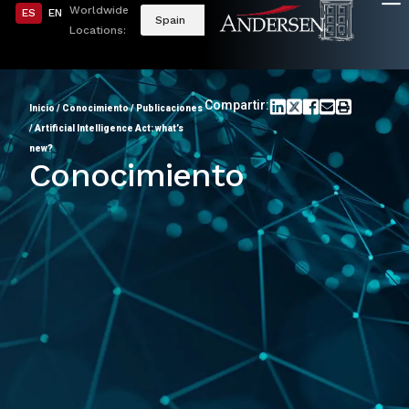
Worldwide
ES
EN
Spain
Locations:
Compartir:
Inicio
/
Conocimiento
/
Publicaciones
/
Artificial Intelligence Act: what’s
new?
Conocimiento