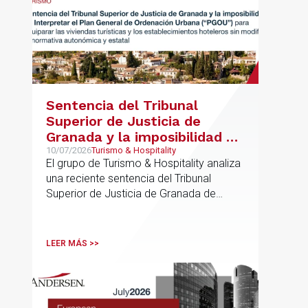
Sentencia del Tribunal
Superior de Justicia de
Granada y la imposibilidad de
Interpretar el Plan General
10/07/2026
Turismo & Hospitality
El grupo de Turismo & Hospitality analiza
de Ordenación Urbana
una reciente sentencia del Tribunal
(“PGOU”) para equiparar las
Superior de Justicia de Granada de
viviendas turísticas y los
especial interés para el sector
establecimientos hoteleros
sin modificarla normativa
LEER MÁS >>
autonómica y estatal