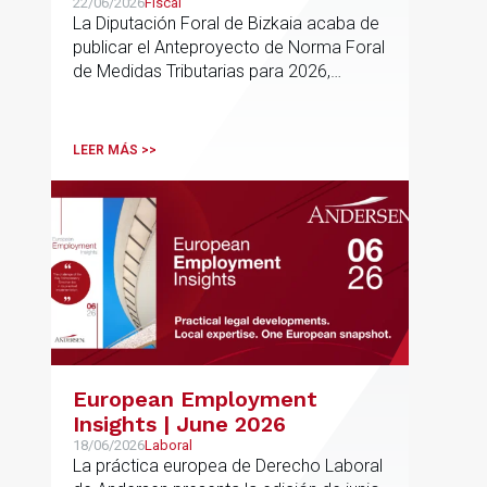
para 2026
22/06/2026
Fiscal
La Diputación Foral de Bizkaia acaba de
publicar el Anteproyecto de Norma Foral
de Medidas Tributarias para 2026,
actualmente en fase de audiencia
pública. El texto propone una batería de
modificaciones que afectan
LEER MÁS >>
transversalmente a las normativas de los
impuestos más relevantes
European Employment
Insights | June 2026
18/06/2026
Laboral
La práctica europea de Derecho Laboral