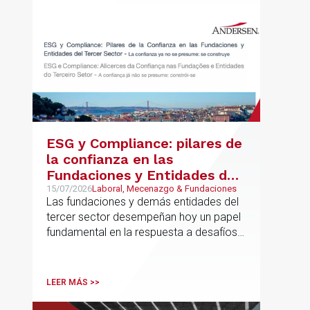
ESG y Compliance: pilares de
la confianza en las
Fundaciones y Entidades del
Tercer Sector – La confianza
15/07/2026
Laboral, Mecenazgo & Fundaciones
Las fundaciones y demás entidades del
ya no se presume, se
tercer sector desempeñan hoy un papel
construye
fundamental en la respuesta a desafíos
sociales, ambientales, educativos y
culturales de creciente complejidad
LEER MÁS >>