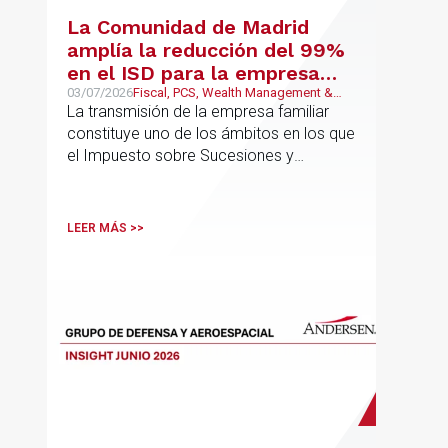
La Comunidad de Madrid
amplía la reducción del 99%
en el ISD para la empresa
familiar: una reforma que
03/07/2026
Fiscal, PCS, Wealth Management &
Family Business
La transmisión de la empresa familiar
trasciende el núcleo familiar
constituye uno de los ámbitos en los que
el Impuesto sobre Sucesiones y
Donaciones (“ISD”) adquiere una mayor
relevancia práctica
LEER MÁS >>