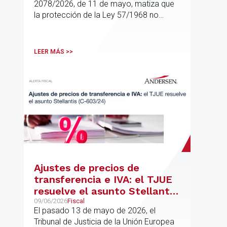
2078/2026, de 11 de mayo, matiza que
la protección de la Ley 57/1968 no
cubre cualquier compra de vivienda, sino
solo aquellas adquisiciones destinadas a
domicilio o residencia personal
LEER MÁS >>
Ajustes de precios de
transferencia e IVA: el TJUE
resuelve el asunto Stellantis
(C-603/24)
09/06/2026
Fiscal
El pasado 13 de mayo de 2026, el
Tribunal de Justicia de la Unión Europea