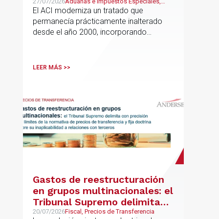
Atlántico
27/07/2026
Aduanas e Impuestos Especiales,
Mexican Desk
El ACI moderniza un tratado que
permanecía prácticamente inalterado
desde el año 2000, incorporando
disciplinas hoy indispensables para el
comercio internacional
LEER MÁS >>
Gastos de reestructuración
en grupos multinacionales: el
Tribunal Supremo delimita
con precisión los límites de la
20/07/2026
Fiscal, Precios de Transferencia