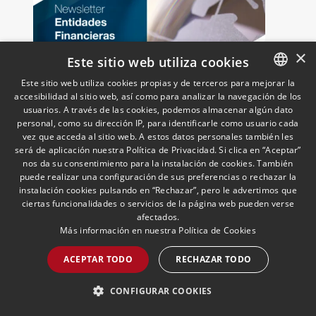
×
Este sitio web utiliza cookies
Este sitio web utiliza cookies propias y de terceros para mejorar la
accesibilidad al sitio web, así como para analizar la navegación de los
SPANISH
usuarios. A través de las cookies, podemos almacenar algún dato
Newsletter Entidades
ENGLISH
personal, como su dirección IP, para identificarle como usuario cada
Financieras y Seguros | Julio
vez que acceda al sitio web. A estos datos personales también les
PORTUGUESE
2026
será de aplicación nuestra Política de Privacidad. Si clica en “Aceptar”
nos da su consentimiento para la instalación de cookies. También
08/07/2026
Entidades Financieras & Seguros
puede realizar una configuración de sus preferencias o rechazar la
Analizamos las últimas novedades en
instalación cookies pulsando en “Rechazar”, pero le advertimos que
materia de entidades financieras y
ciertas funcionalidades o servicios de la página web pueden verse
seguros
afectados.
Más información en nuestra
Política de Cookies
ACEPTAR TODO
RECHAZAR TODO
LEER MÁS >>
CONFIGURAR COOKIES