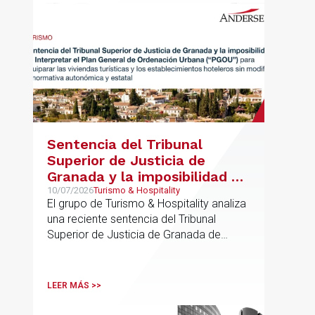
Sentencia del Tribunal
Superior de Justicia de
Granada y la imposibilidad de
Interpretar el Plan General
10/07/2026
Turismo & Hospitality
El grupo de Turismo & Hospitality analiza
de Ordenación Urbana
una reciente sentencia del Tribunal
(“PGOU”) para equiparar las
Superior de Justicia de Granada de
viviendas turísticas y los
especial interés para el sector
establecimientos hoteleros
sin modificarla normativa
LEER MÁS >>
autonómica y estatal