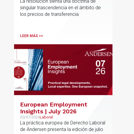
La resolución sienta una doctrina de
normativa de precios de
singular trascendencia en el ámbito de
transferencia y fija doctrina
los precios de transferencia
sobre su inaplicabilidad a
relaciones con terceros
LEER MÁS >>
European Employment
Insights | July 2026
20/07/2026
Laboral
La práctica europea de Derecho Laboral
de Andersen presenta la edición de julio