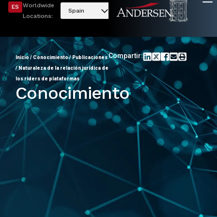
Worldwide
ES
Spain
Locations:
Compartir:
Inicio
/
Conocimiento
/
Publicaciones
/
Naturaleza de la relación jurídica de
los riders de plataformas
Conocimiento