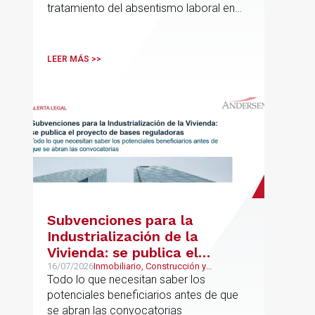
tratamiento del absentismo laboral en
materia salarial, especialmente cuando
las ausencias inciden sobre primas de
asistencia, complementos de
LEER MÁS >>
puntualidad, incentivos y sistemas de
retribución variable
Subvenciones para la
Industrialización de la
Vivienda: se publica el
proyecto de bases
16/07/2026
Inmobiliario, Construcción y
Urbanismo
Todo lo que necesitan saber los
reguladoras
potenciales beneficiarios antes de que
se abran las convocatorias