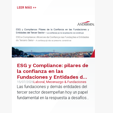
vinculadas
LEER MÁS >>
ESG y Compliance: pilares de
la confianza en las
Fundaciones y Entidades del
Tercer Sector – La confianza
15/07/2026
Laboral, Mecenazgo & Fundaciones
Las fundaciones y demás entidades del
ya no se presume, se
tercer sector desempeñan hoy un papel
construye
fundamental en la respuesta a desafíos
sociales, ambientales, educativos y
culturales de creciente complejidad