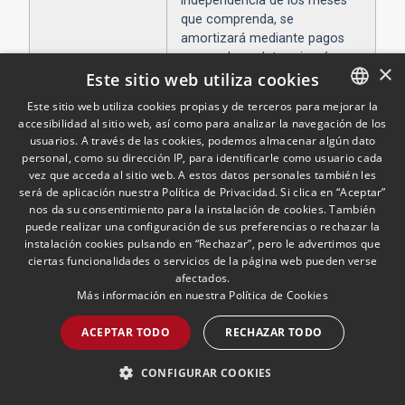
independencia de los meses
que comprenda, se
amortizará mediante pagos
mensuales y determinará un
×
plazo de amortización de 4
Este sitio web utiliza cookies
meses por cada mensualidad
Este sitio web utiliza cookies propias y de terceros para mejorar la
solicitada, sin que exceda en
accesibilidad al sitio web, así como para analizar la navegación de los
SPANISH
total de 12 mensualidades. El
usuarios. A través de las cookies, podemos almacenar algún dato
primer pago se producirá a
ENGLISH
personal, como su dirección IP, para identificarle como usuario cada
partir del mes siguiente al que
vez que acceda al sitio web. A estos datos personales también les
PORTUGUESE
aquélla se haya dictado.
será de aplicación nuestra Política de Privacidad. Si clica en “Aceptar”
nos da su consentimiento para la instalación de cookies. También
4.ª
La solicitud de este
puede realizar una configuración de sus preferencias o rechazar la
aplazamiento determinará que
instalación cookies pulsando en “Rechazar”, pero le advertimos que
ciertas funcionalidades o servicios de la página web pueden verse
el deudor sea considerado al
afectados.
corriente de sus obligaciones
Más información en nuestra
Política de Cookies
con la Seguridad Social,
respecto a las cuotas
ACEPTAR TODO
RECHAZAR TODO
afectadas por el mismo, hasta
que se dicte la
CONFIGURAR COOKIES
correspondiente resolución.