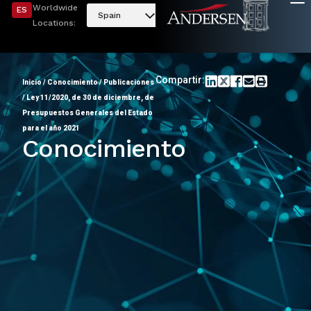
Worldwide
ES
Spain
Locations:
Compartir:
Inicio
/
Conocimiento
/
Publicaciones
/
Ley 11/2020, de 30 de diciembre, de
Presupuestos Generales del Estado
para el año 2021
Conocimiento