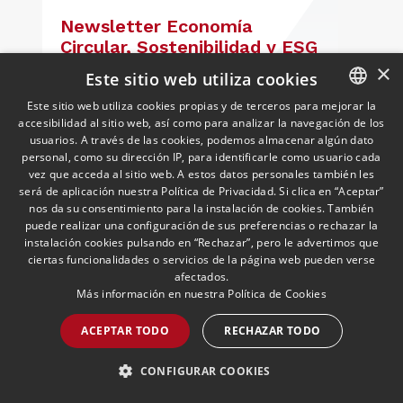
Newsletter Economía
Circular, Sostenibilidad y ESG
| Mayo 2026
×
Este sitio web utiliza cookies
03/06/2026
Medioambiente, Sostenibilidad y ESG
Análisis de las novedades normativas
Este sitio web utiliza cookies propias y de terceros para mejorar la
más relevantes en materia de economía
accesibilidad al sitio web, así como para analizar la navegación de los
SPANISH
usuarios. A través de las cookies, podemos almacenar algún dato
circular, sostenibilidad y ESG
ENGLISH
personal, como su dirección IP, para identificarle como usuario cada
vez que acceda al sitio web. A estos datos personales también les
PORTUGUESE
será de aplicación nuestra Política de Privacidad. Si clica en “Aceptar”
LEER MÁS >>
nos da su consentimiento para la instalación de cookies. También
puede realizar una configuración de sus preferencias o rechazar la
instalación cookies pulsando en “Rechazar”, pero le advertimos que
ciertas funcionalidades o servicios de la página web pueden verse
afectados.
Más información en nuestra
Política de Cookies
ACEPTAR TODO
RECHAZAR TODO
CONFIGURAR COOKIES