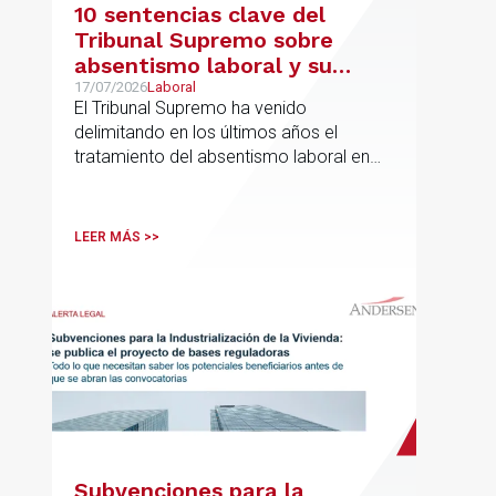
10 sentencias clave del
Tribunal Supremo sobre
absentismo laboral y su
incidencia en el salario
17/07/2026
Laboral
El Tribunal Supremo ha venido
delimitando en los últimos años el
tratamiento del absentismo laboral en
materia salarial, especialmente cuando
las ausencias inciden sobre primas de
asistencia, complementos de
LEER MÁS >>
puntualidad, incentivos y sistemas de
retribución variable
Subvenciones para la