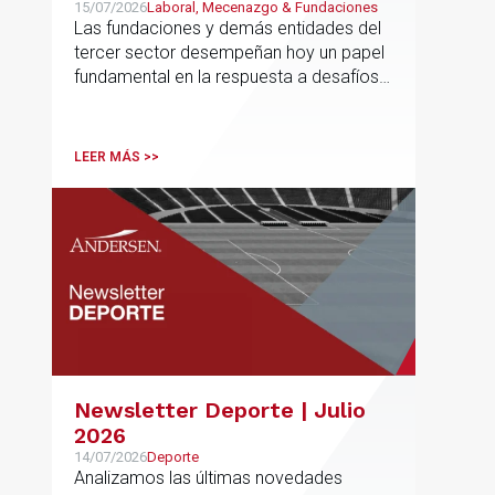
Tercer Sector – La confianza
15/07/2026
Laboral, Mecenazgo & Fundaciones
Las fundaciones y demás entidades del
ya no se presume, se
tercer sector desempeñan hoy un papel
construye
fundamental en la respuesta a desafíos
sociales, ambientales, educativos y
culturales de creciente complejidad
LEER MÁS >>
Newsletter Deporte | Julio
2026
14/07/2026
Deporte
Analizamos las últimas novedades