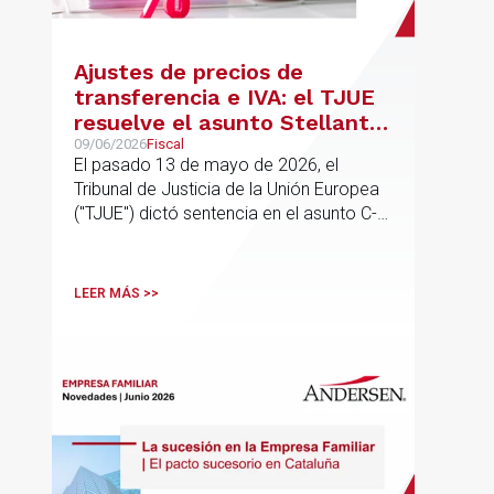
Ajustes de precios de
transferencia e IVA: el TJUE
resuelve el asunto Stellantis
(C-603/24)
09/06/2026
Fiscal
El pasado 13 de mayo de 2026, el
Tribunal de Justicia de la Unión Europea
("TJUE") dictó sentencia en el asunto C-
603/24, Stellantis Portugal, abordando
una de las cuestiones más frecuentes en
la fiscalidad de los grupos
LEER MÁS >>
multinacionales: la posible incidencia en
el IVA de los ajustes de precios de
transferencia pactados entre entidades
vinculadas