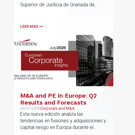
(“PGOU”) para equiparar las
Superior de Justicia de Granada de
viviendas turísticas y los
especial interés para el sector
establecimientos hoteleros
sin modificarla normativa
LEER MÁS >>
autonómica y estatal
M&A and PE in Europe: Q2
Results and Forecasts
09/07/2026
Corporate and M&A
Esta nueva edición analiza las
tendencias en fusiones y adquisiciones y
capital riesgo en Europa durante el
segundo trimestre de 2026