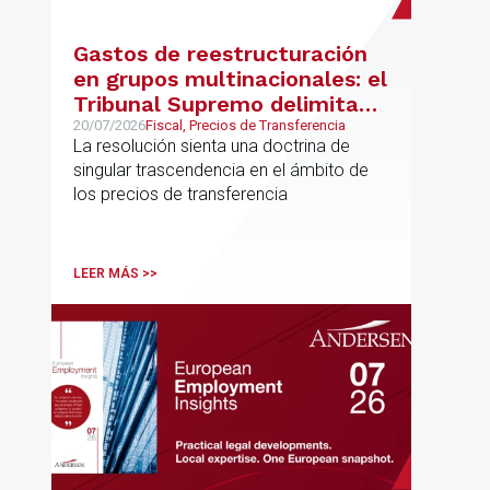
Gastos de reestructuración
en grupos multinacionales: el
Tribunal Supremo delimita
con precisión los límites de la
20/07/2026
Fiscal, Precios de Transferencia
La resolución sienta una doctrina de
normativa de precios de
singular trascendencia en el ámbito de
transferencia y fija doctrina
los precios de transferencia
sobre su inaplicabilidad a
relaciones con terceros
LEER MÁS >>