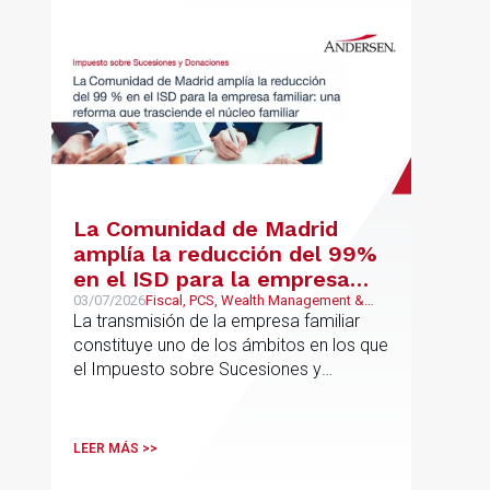
La Comunidad de Madrid
amplía la reducción del 99%
en el ISD para la empresa
familiar: una reforma que
03/07/2026
Fiscal, PCS, Wealth Management &
Family Business
La transmisión de la empresa familiar
trasciende el núcleo familiar
constituye uno de los ámbitos en los que
el Impuesto sobre Sucesiones y
Donaciones (“ISD”) adquiere una mayor
relevancia práctica
LEER MÁS >>