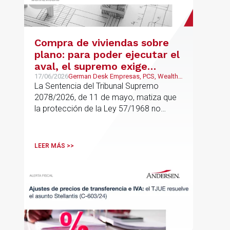
Compra de viviendas sobre
plano: para poder ejecutar el
aval, el supremo exige
adquisición para uso propio
17/06/2026
German Desk Empresas, PCS, Wealth
Management & Family Business
La Sentencia del Tribunal Supremo
residencial
2078/2026, de 11 de mayo, matiza que
la protección de la Ley 57/1968 no
cubre cualquier compra de vivienda, sino
solo aquellas adquisiciones destinadas a
domicilio o residencia personal
LEER MÁS >>