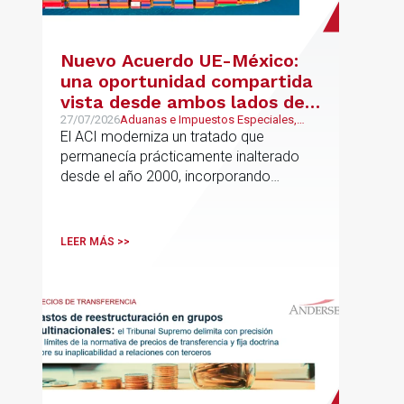
Nuevo Acuerdo UE-México:
una oportunidad compartida
vista desde ambos lados del
Atlántico
27/07/2026
Aduanas e Impuestos Especiales,
Mexican Desk
El ACI moderniza un tratado que
permanecía prácticamente inalterado
desde el año 2000, incorporando
disciplinas hoy indispensables para el
comercio internacional
LEER MÁS >>