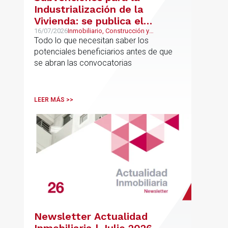
Industrialización de la
Vivienda: se publica el
proyecto de bases
16/07/2026
Inmobiliario, Construcción y
Urbanismo
Todo lo que necesitan saber los
reguladoras
potenciales beneficiarios antes de que
se abran las convocatorias
LEER MÁS >>
Newsletter Actualidad
Inmobiliaria | Julio 2026