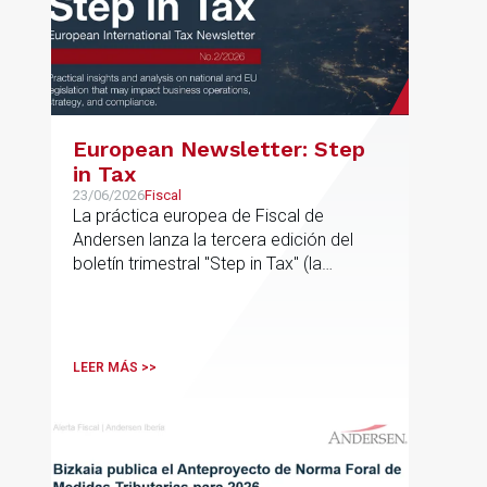
European Newsletter: Step
in Tax
23/06/2026
Fiscal
La práctica europea de Fiscal de
Andersen lanza la tercera edición del
boletín trimestral "Step in Tax" (la
segunda edición de 2026) con las
últimas novedades, avances y opiniones
de expertos sobre cuestiones fiscales
internacionales de la UE
LEER MÁS >>