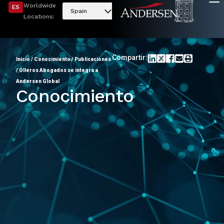
Worldwide
ES
Spain
Locations:
Compartir:
Inicio
/
Conocimiento
/
Publicaciones
/
Olleros Abogados se integra a
Andersen Global
Conocimiento