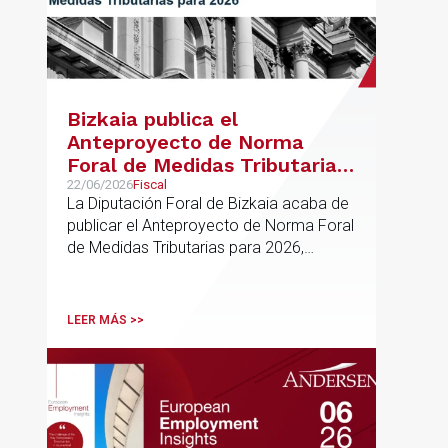
Bizkaia publica el
Anteproyecto de Norma
Foral de Medidas Tributarias
para 2026
22/06/2026
Fiscal
La Diputación Foral de Bizkaia acaba de
publicar el Anteproyecto de Norma Foral
de Medidas Tributarias para 2026,
actualmente en fase de audiencia
pública. El texto propone una batería de
modificaciones que afectan
LEER MÁS >>
transversalmente a las normativas de los
impuestos más relevantes