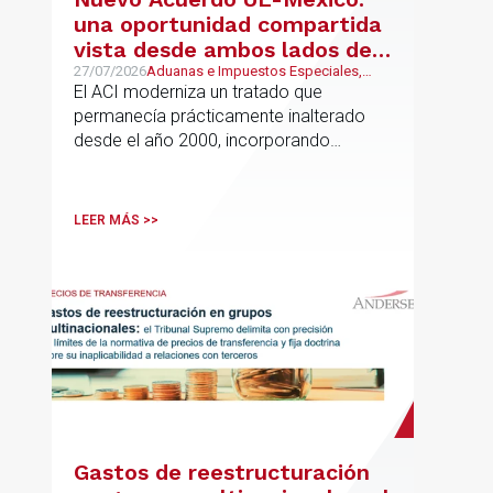
una oportunidad compartida
vista desde ambos lados del
Atlántico
27/07/2026
Aduanas e Impuestos Especiales,
Mexican Desk
El ACI moderniza un tratado que
permanecía prácticamente inalterado
desde el año 2000, incorporando
disciplinas hoy indispensables para el
comercio internacional
LEER MÁS >>
Gastos de reestructuración