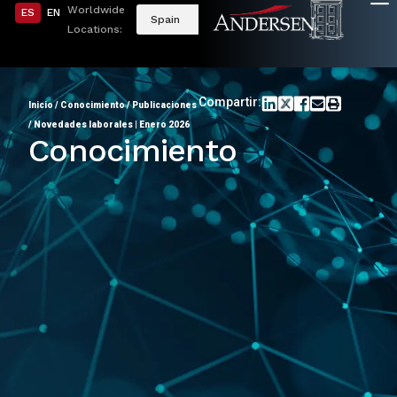
Worldwide
ES
EN
Spain
Locations:
Compartir:
Inicio
/
Conocimiento
/
Publicaciones
/
Novedades laborales | Enero 2026
Conocimiento