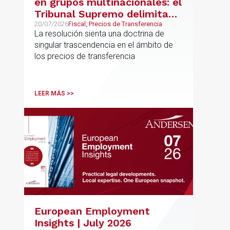
en grupos multinacionales: el
Tribunal Supremo delimita
con precisión los límites de la
20/07/2026
Fiscal, Precios de Transferencia
La resolución sienta una doctrina de
normativa de precios de
singular trascendencia en el ámbito de
transferencia y fija doctrina
los precios de transferencia
sobre su inaplicabilidad a
relaciones con terceros
LEER MÁS >>
European Employment
Insights | July 2026