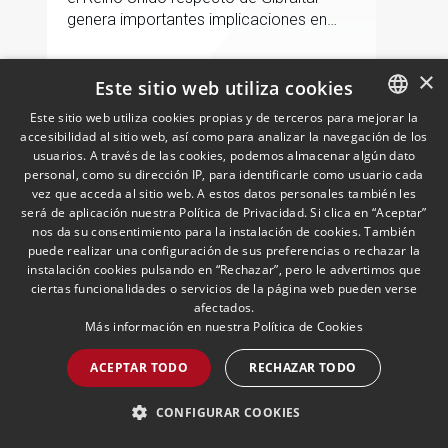
genera importantes implicaciones en
fiscalidad internacional y operaciones
vinculadas
×
Este sitio web utiliza cookies
LEER MÁS >>
Este sitio web utiliza cookies propias y de terceros para mejorar la
accesibilidad al sitio web, así como para analizar la navegación de los
SPANISH
usuarios. A través de las cookies, podemos almacenar algún dato
ENGLISH
personal, como su dirección IP, para identificarle como usuario cada
vez que acceda al sitio web. A estos datos personales también les
PORTUGUESE
será de aplicación nuestra Política de Privacidad. Si clica en “Aceptar”
nos da su consentimiento para la instalación de cookies. También
puede realizar una configuración de sus preferencias o rechazar la
instalación cookies pulsando en “Rechazar”, pero le advertimos que
ciertas funcionalidades o servicios de la página web pueden verse
afectados.
ESG y Compliance: pilares de
Más información en nuestra
Política de Cookies
la confianza en las
Fundaciones y Entidades del
ACEPTAR TODO
RECHAZAR TODO
Tercer Sector – La confianza
15/07/2026
Laboral, Mecenazgo & Fundaciones
Las fundaciones y demás entidades del
ya no se presume, se
CONFIGURAR COOKIES
tercer sector desempeñan hoy un papel
construye