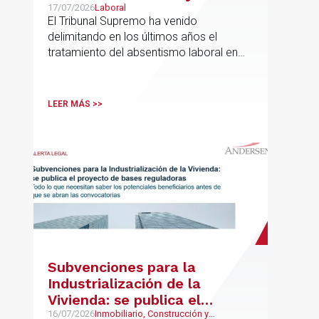
incidencia en el salario
17/07/2026
Laboral
El Tribunal Supremo ha venido
delimitando en los últimos años el
tratamiento del absentismo laboral en
materia salarial, especialmente cuando
las ausencias inciden sobre primas de
asistencia, complementos de
LEER MÁS >>
puntualidad, incentivos y sistemas de
retribución variable
Subvenciones para la
Industrialización de la
Vivienda: se publica el
proyecto de bases
16/07/2026
Inmobiliario, Construcción y