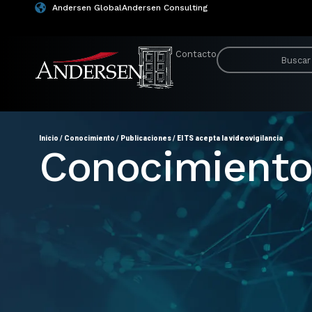
Andersen Global
Andersen Consulting
Contacto
Inicio
/
Conocimiento
/
Publicaciones
/
El TS acepta la videovigilancia
Conocimient