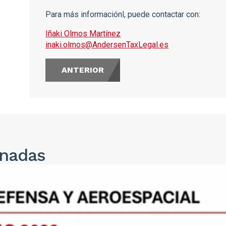
Para más informaciónl, puede contactar con:
Iñaki Olmos Martínez
inaki.olmos@AndersenTaxLegal.es
ANTERIOR
onadas