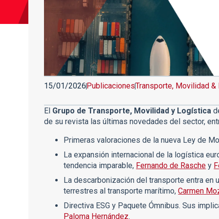
15/01/2026
Publicaciones
Transporte, Movilidad & 
El
Grupo de Transporte, Movilidad y Logística
de
de su revista las últimas novedades del sector, ent
Primeras valoraciones de la nueva Ley de Mo
La expansión internacional de la logística e
tendencia imparable,
Fernando de Rasche
y
F
La descarbonización del transporte entra en u
terrestres al transporte marítimo,
Carmen Mo
Directiva ESG y Paquete Ómnibus. Sus implica
Paloma Hernández
.