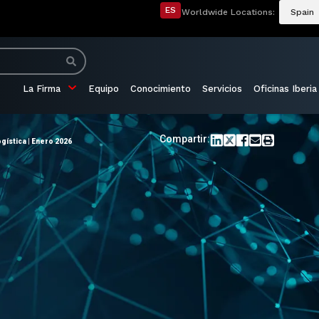
ES
Worldwide Locations:
Spain
La Firma
Equipo
Conocimiento
Servicios
Oficinas Iberia
Compartir:
gística | Enero 2026
o