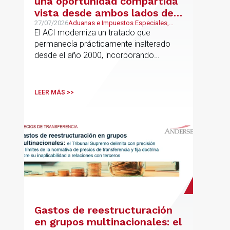
una oportunidad compartida
vista desde ambos lados del
Atlántico
27/07/2026
Aduanas e Impuestos Especiales,
Mexican Desk
El ACI moderniza un tratado que
permanecía prácticamente inalterado
desde el año 2000, incorporando
disciplinas hoy indispensables para el
comercio internacional
LEER MÁS >>
Gastos de reestructuración
en grupos multinacionales: el