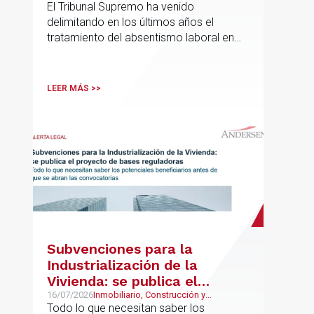
El Tribunal Supremo ha venido
delimitando en los últimos años el
tratamiento del absentismo laboral en
materia salarial, especialmente cuando
las ausencias inciden sobre primas de
asistencia, complementos de
LEER MÁS >>
puntualidad, incentivos y sistemas de
retribución variable
Subvenciones para la
Industrialización de la
Vivienda: se publica el
proyecto de bases
16/07/2026
Inmobiliario, Construcción y
Urbanismo
Todo lo que necesitan saber los
reguladoras