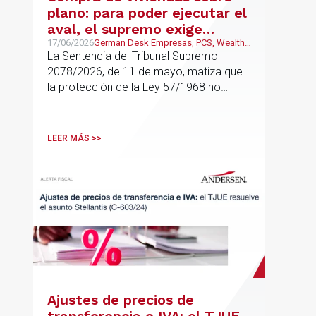
plano: para poder ejecutar el
aval, el supremo exige
adquisición para uso propio
17/06/2026
German Desk Empresas, PCS, Wealth
Management & Family Business
La Sentencia del Tribunal Supremo
residencial
2078/2026, de 11 de mayo, matiza que
la protección de la Ley 57/1968 no
cubre cualquier compra de vivienda, sino
solo aquellas adquisiciones destinadas a
domicilio o residencia personal
LEER MÁS >>
Ajustes de precios de