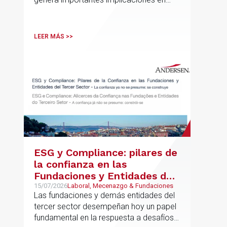
fiscalidad internacional y operaciones
vinculadas
LEER MÁS >>
ESG y Compliance: pilares de
la confianza en las
Fundaciones y Entidades del
Tercer Sector – La confianza
15/07/2026
Laboral, Mecenazgo & Fundaciones
Las fundaciones y demás entidades del
ya no se presume, se
tercer sector desempeñan hoy un papel
construye
fundamental en la respuesta a desafíos