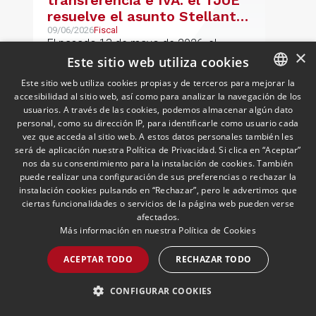
transferencia e IVA: el TJUE
resuelve el asunto Stellantis
(C-603/24)
09/06/2026
Fiscal
El pasado 13 de mayo de 2026, el
×
Tribunal de Justicia de la Unión Europea
Este sitio web utiliza cookies
("TJUE") dictó sentencia en el asunto C-
Este sitio web utiliza cookies propias y de terceros para mejorar la
603/24, Stellantis Portugal, abordando
accesibilidad al sitio web, así como para analizar la navegación de los
SPANISH
una de las cuestiones más frecuentes en
usuarios. A través de las cookies, podemos almacenar algún dato
la fiscalidad de los grupos
ENGLISH
personal, como su dirección IP, para identificarle como usuario cada
LEER MÁS >>
multinacionales: la posible incidencia en
vez que acceda al sitio web. A estos datos personales también les
PORTUGUESE
será de aplicación nuestra Política de Privacidad. Si clica en “Aceptar”
el IVA de los ajustes de precios de
nos da su consentimiento para la instalación de cookies. También
transferencia pactados entre entidades
puede realizar una configuración de sus preferencias o rechazar la
vinculadas
instalación cookies pulsando en “Rechazar”, pero le advertimos que
ciertas funcionalidades o servicios de la página web pueden verse
afectados.
Más información en nuestra
Política de Cookies
ACEPTAR TODO
RECHAZAR TODO
La sucesión en la Empresa
CONFIGURAR COOKIES
Familiar: el pacto sucesorio