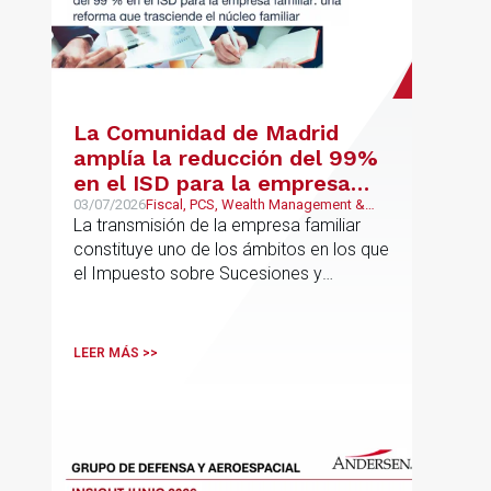
La Comunidad de Madrid
amplía la reducción del 99%
en el ISD para la empresa
familiar: una reforma que
03/07/2026
Fiscal, PCS, Wealth Management &
Family Business
La transmisión de la empresa familiar
trasciende el núcleo familiar
constituye uno de los ámbitos en los que
el Impuesto sobre Sucesiones y
Donaciones (“ISD”) adquiere una mayor
relevancia práctica
LEER MÁS >>