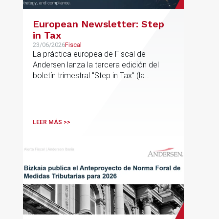
European Newsletter: Step
in Tax
23/06/2026
Fiscal
La práctica europea de Fiscal de
Andersen lanza la tercera edición del
boletín trimestral "Step in Tax" (la
segunda edición de 2026) con las
últimas novedades, avances y opiniones
de expertos sobre cuestiones fiscales
internacionales de la UE
LEER MÁS >>