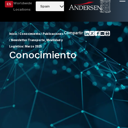
Worldwide
ES
Spain
Locations:
Compartir:
Inicio
/
Conocimiento
/
Publicaciones
/
Newsletter Transporte, Movilidad y
Logística | Marzo 2025
Conocimiento