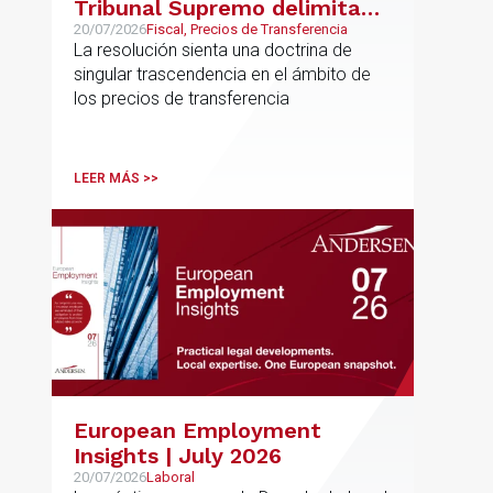
Tribunal Supremo delimita
con precisión los límites de la
20/07/2026
Fiscal, Precios de Transferencia
La resolución sienta una doctrina de
normativa de precios de
singular trascendencia en el ámbito de
transferencia y fija doctrina
los precios de transferencia
sobre su inaplicabilidad a
relaciones con terceros
LEER MÁS >>
European Employment
Insights | July 2026
20/07/2026
Laboral