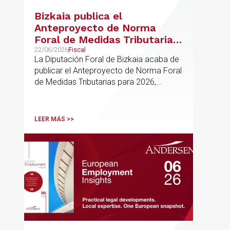
Bizkaia publica el
Anteproyecto de Norma
Foral de Medidas Tributarias
para 2026
22/06/2026
Fiscal
La Diputación Foral de Bizkaia acaba de
publicar el Anteproyecto de Norma Foral
de Medidas Tributarias para 2026,
actualmente en fase de audiencia
pública. El texto propone una batería de
modificaciones que afectan
LEER MÁS >>
transversalmente a las normativas de los
impuestos más relevantes