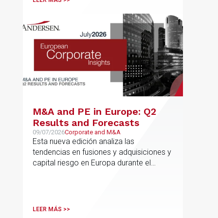
LEER MÁS >>
autonómica y estatal
M&A and PE in Europe: Q2
Results and Forecasts
09/07/2026
Corporate and M&A
Esta nueva edición analiza las
tendencias en fusiones y adquisiciones y
capital riesgo en Europa durante el
segundo trimestre de 2026
LEER MÁS >>