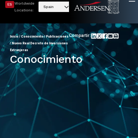
Worldwide
ES
Spain
Locations:
Compartir:
Inicio
/
Conocimiento
/
Publicaciones
/
Nuevo Real Decreto de Inversiones
Extranjeras
Conocimiento