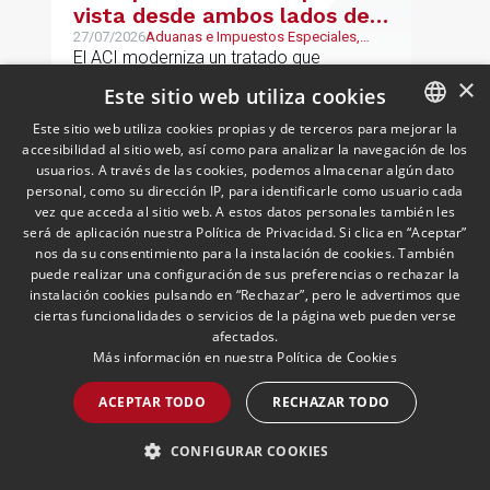
vista desde ambos lados del
Atlántico
27/07/2026
Aduanas e Impuestos Especiales,
Mexican Desk
El ACI moderniza un tratado que
permanecía prácticamente inalterado
×
Este sitio web utiliza cookies
desde el año 2000, incorporando
Este sitio web utiliza cookies propias y de terceros para mejorar la
disciplinas hoy indispensables para el
accesibilidad al sitio web, así como para analizar la navegación de los
SPANISH
comercio internacional
usuarios. A través de las cookies, podemos almacenar algún dato
LEER MÁS >>
ENGLISH
personal, como su dirección IP, para identificarle como usuario cada
vez que acceda al sitio web. A estos datos personales también les
PORTUGUESE
será de aplicación nuestra Política de Privacidad. Si clica en “Aceptar”
nos da su consentimiento para la instalación de cookies. También
puede realizar una configuración de sus preferencias o rechazar la
instalación cookies pulsando en “Rechazar”, pero le advertimos que
ciertas funcionalidades o servicios de la página web pueden verse
afectados.
Más información en nuestra
Política de Cookies
ACEPTAR TODO
RECHAZAR TODO
Gastos de reestructuración
CONFIGURAR COOKIES
en grupos multinacionales: el
Tribunal Supremo delimita