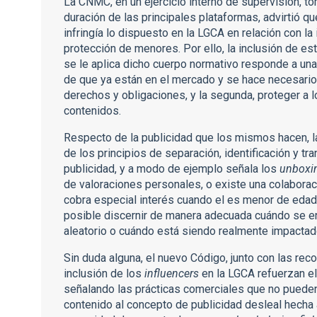
La CNMC, en un ejercicio interno de supervisión, 
duración de las principales plataformas, advirtió 
infringía lo dispuesto en la LGCA en relación con la 
protección de menores. Por ello, la inclusión de e
se le aplica dicho cuerpo normativo responde a una
de que ya están en el mercado y se hace necesario 
derechos y obligaciones, y la segunda, proteger a
contenidos.
Respecto de la publicidad que los mismos hacen, l
de los principios de separación, identificación y tr
publicidad, y a modo de ejemplo señala los
unboxi
de valoraciones personales, o existe una colaborac
cobra especial interés cuando el es menor de edad,
posible discernir de manera adecuada cuándo se en
aleatorio o cuándo está siendo realmente impacta
Sin duda alguna, el nuevo Código, junto con las r
inclusión de los
influencers
en la LGCA refuerzan e
señalando las prácticas comerciales que no pueden 
contenido al concepto de publicidad desleal hecha 