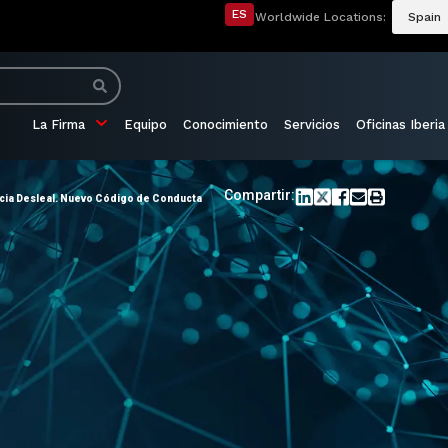
ES
Worldwide Locations:
Spain
La Firma
Equipo
Conocimiento
Servicios
Oficinas Iberia
Compartir:
ncia Desleal. Nuevo Código de Conducta
o