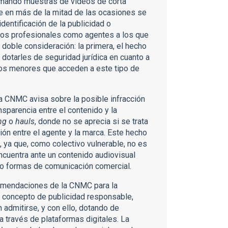
tomando muestras de vídeos de corta
que en más de la mitad de las ocasiones se
identificación de la publicidad o
stos profesionales como agentes a los que
 doble consideración: la primera, el hecho
dotarles de seguridad jurídica en cuanto a
 los menores que acceden a este tipo de
a CNMC avisa sobre la posible infracción
ansparencia entre el contenido y la
ng
o
hauls
, donde no se aprecia si se trata
ión entre el agente y la marca. Este hecho
 ya que, como colectivo vulnerable, no es
cuentra ante un contenido audiovisual
do formas de comunicación comercial.
ecomendaciones de la CNMC para la
l concepto de publicidad responsable,
admitirse, y con ello, dotando de
a través de plataformas digitales. La