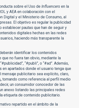
Conducta sobre el Uso de
Influencers
en la
L y AEA en colaboración con el
 Digital y el Ministerio de Consumo, al
esas. El objetivo es regular la publicidad
lo establecer pautas que han de seguir y
contenidos digitales hechas en las redes
 usuarios, haciendo más transparente la
deberán identificar los contenidos
e que no fuera tan obvio, mediante la
“#publicidad”, “#publi”, o “#ad”. Además,
as en apartados donde el usuario tenga que
 mensaje publicitario sea explícito, claro,
a
,
tomando como referencia al perfil medio
s decir, un consumidor conocedor de las
un anexo listando las principales redes
a etiqueta de contenido publicitario.
mativo repartido en el ámbito de la