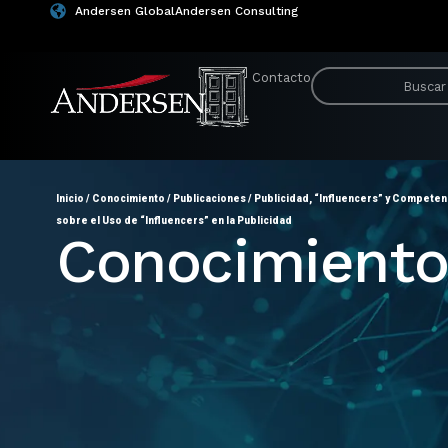
Andersen Global
Andersen Consulting
Contacto
Inicio
/
Conocimiento
/
Publicaciones
/
Publicidad, “Influencers” y Compete
sobre el Uso de “Influencers” en la Publicidad
Conocimient