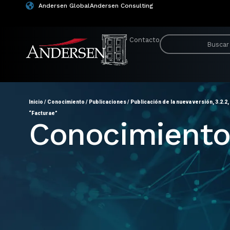
Andersen Global
Andersen Consulting
Contacto
Inicio
/
Conocimiento
/
Publicaciones
/
Publicación de la nueva versión, 3.2.2
“Facturae”
Conocimient