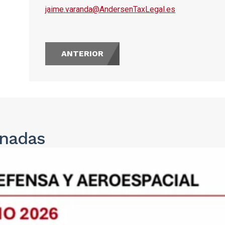
jaime.varanda@AndersenTaxLegal.es
ANTERIOR
onadas