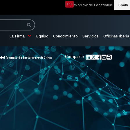
ES
Worldwide Locations:
Spain
La Firma
Equipo
Conocimiento
Servicios
Oficinas Iberia
Compartir:
, del formato de factura electrónica
o