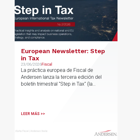
European Newsletter: Step
in Tax
23/06/2026
Fiscal
La práctica europea de Fiscal de
Andersen lanza la tercera edición del
boletín trimestral "Step in Tax" (la
segunda edición de 2026) con las
últimas novedades, avances y opiniones
de expertos sobre cuestiones fiscales
internacionales de la UE
LEER MÁS >>