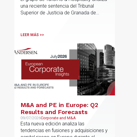
de Ordenación Urbana
una reciente sentencia del Tribunal
(“PGOU”) para equiparar las
Superior de Justicia de Granada de
viviendas turísticas y los
especial interés para el sector
establecimientos hoteleros
sin modificarla normativa
LEER MÁS >>
autonómica y estatal
M&A and PE in Europe: Q2
Results and Forecasts
09/07/2026
Corporate and M&A
Esta nueva edición analiza las
tendencias en fusiones y adquisiciones y