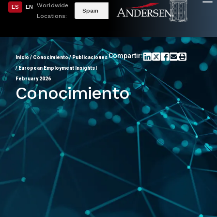
Worldwide
ES
EN
Spain
Locations:
Compartir:
Inicio
/
Conocimiento
/
Publicaciones
/
European Employment Insights |
February 2026
Conocimiento