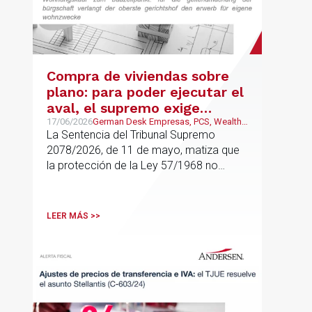
Compra de viviendas sobre
plano: para poder ejecutar el
aval, el supremo exige
adquisición para uso propio
17/06/2026
German Desk Empresas, PCS, Wealth
Management & Family Business
La Sentencia del Tribunal Supremo
residencial
2078/2026, de 11 de mayo, matiza que
la protección de la Ley 57/1968 no
cubre cualquier compra de vivienda, sino
solo aquellas adquisiciones destinadas a
domicilio o residencia personal
LEER MÁS >>