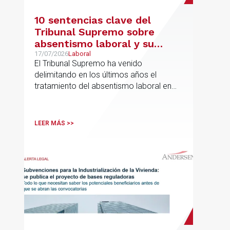
10 sentencias clave del
Tribunal Supremo sobre
absentismo laboral y su
incidencia en el salario
17/07/2026
Laboral
El Tribunal Supremo ha venido
delimitando en los últimos años el
tratamiento del absentismo laboral en
materia salarial, especialmente cuando
las ausencias inciden sobre primas de
asistencia, complementos de
LEER MÁS >>
puntualidad, incentivos y sistemas de
retribución variable