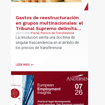
Gastos de reestructuración
en grupos multinacionales: el
Tribunal Supremo delimita
con precisión los límites de la
20/07/2026
Fiscal, Precios de Transferencia
La resolución sienta una doctrina de
normativa de precios de
singular trascendencia en el ámbito de
transferencia y fija doctrina
los precios de transferencia
sobre su inaplicabilidad a
relaciones con terceros
LEER MÁS >>