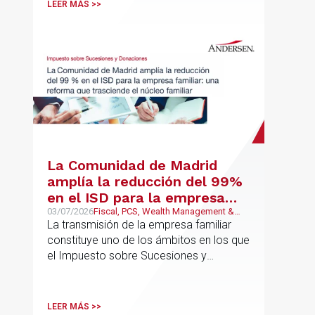
LEER MÁS >>
La Comunidad de Madrid
amplía la reducción del 99%
en el ISD para la empresa
familiar: una reforma que
03/07/2026
Fiscal, PCS, Wealth Management &
Family Business
La transmisión de la empresa familiar
trasciende el núcleo familiar
constituye uno de los ámbitos en los que
el Impuesto sobre Sucesiones y
Donaciones (“ISD”) adquiere una mayor
relevancia práctica
LEER MÁS >>