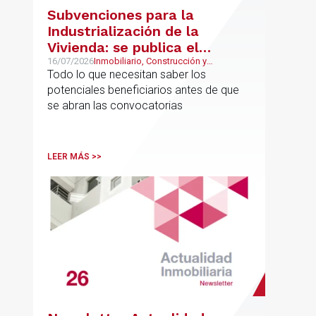
Subvenciones para la
Industrialización de la
Vivienda: se publica el
proyecto de bases
16/07/2026
Inmobiliario, Construcción y
Urbanismo
Todo lo que necesitan saber los
reguladoras
potenciales beneficiarios antes de que
se abran las convocatorias
LEER MÁS >>