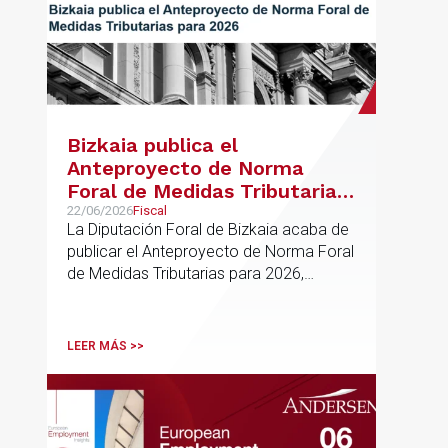
Bizkaia publica el
Anteproyecto de Norma
Foral de Medidas Tributarias
para 2026
22/06/2026
Fiscal
La Diputación Foral de Bizkaia acaba de
publicar el Anteproyecto de Norma Foral
de Medidas Tributarias para 2026,
actualmente en fase de audiencia
pública. El texto propone una batería de
modificaciones que afectan
LEER MÁS >>
transversalmente a las normativas de los
impuestos más relevantes