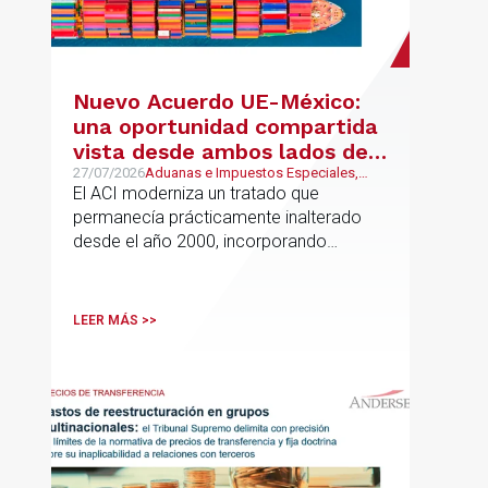
Nuevo Acuerdo UE-México:
una oportunidad compartida
vista desde ambos lados del
Atlántico
27/07/2026
Aduanas e Impuestos Especiales,
Mexican Desk
El ACI moderniza un tratado que
permanecía prácticamente inalterado
desde el año 2000, incorporando
disciplinas hoy indispensables para el
comercio internacional
LEER MÁS >>