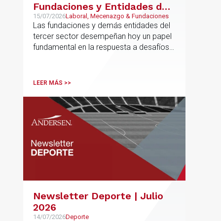
Fundaciones y Entidades del
Tercer Sector – La confianza
15/07/2026
Laboral, Mecenazgo & Fundaciones
Las fundaciones y demás entidades del
ya no se presume, se
tercer sector desempeñan hoy un papel
construye
fundamental en la respuesta a desafíos
sociales, ambientales, educativos y
culturales de creciente complejidad
LEER MÁS >>
Newsletter Deporte | Julio
2026
14/07/2026
Deporte