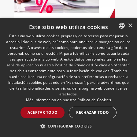
×
Este sitio web utiliza cookies
Ajustes de precios de
transferencia e IVA: el TJUE
Este sitio web utiliza cookies propias y de terceros para mejorar la
resuelve el asunto Stellantis
accesibilidad al sitio web, así como para analizar la navegación de los
SPANISH
usuarios. A través de las cookies, podemos almacenar algún dato
(C-603/24)
09/06/2026
Fiscal
ENGLISH
personal, como su dirección IP, para identificarle como usuario cada
El pasado 13 de mayo de 2026, el
vez que acceda al sitio web. A estos datos personales también les
Tribunal de Justicia de la Unión Europea
PORTUGUESE
será de aplicación nuestra Política de Privacidad. Si clica en “Aceptar”
("TJUE") dictó sentencia en el asunto C-
nos da su consentimiento para la instalación de cookies. También
603/24, Stellantis Portugal, abordando
puede realizar una configuración de sus preferencias o rechazar la
una de las cuestiones más frecuentes en
instalación cookies pulsando en “Rechazar”, pero le advertimos que
la fiscalidad de los grupos
ciertas funcionalidades o servicios de la página web pueden verse
LEER MÁS >>
multinacionales: la posible incidencia en
afectados.
Más información en nuestra
Política de Cookies
el IVA de los ajustes de precios de
transferencia pactados entre entidades
ACEPTAR TODO
RECHAZAR TODO
vinculadas
CONFIGURAR COOKIES