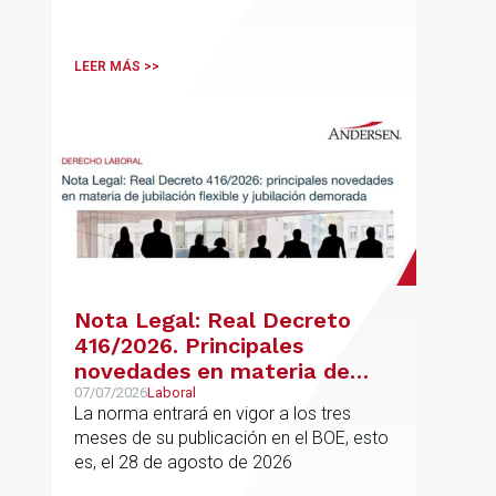
de vivienda con protección pública, en
vigor desde el 16 de junio
LEER MÁS >>
Nota Legal: Real Decreto
416/2026. Principales
novedades en materia de
jubilación flexible y jubilación
07/07/2026
Laboral
La norma entrará en vigor a los tres
demorada
meses de su publicación en el BOE, esto
es, el 28 de agosto de 2026