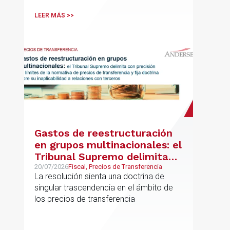
comercio internacional
LEER MÁS >>
Gastos de reestructuración
en grupos multinacionales: el
Tribunal Supremo delimita
con precisión los límites de la
20/07/2026
Fiscal, Precios de Transferencia
La resolución sienta una doctrina de
normativa de precios de
singular trascendencia en el ámbito de
transferencia y fija doctrina
los precios de transferencia
sobre su inaplicabilidad a
relaciones con terceros