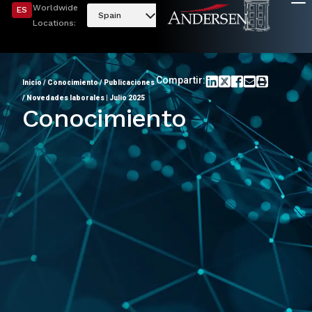
Worldwide
ES
Spain
Locations:
Compartir:
Inicio
/
Conocimiento
/
Publicaciones
/
Novedades laborales | Julio 2025
Conocimiento