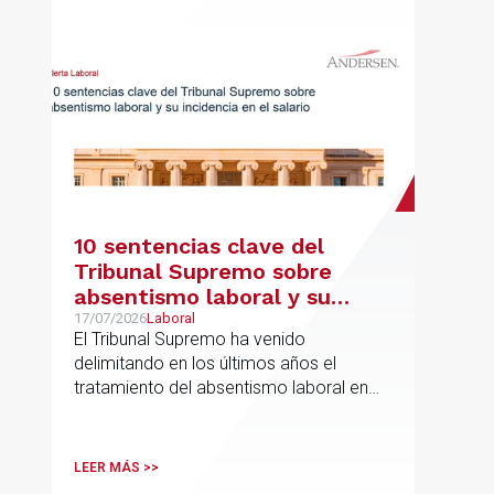
10 sentencias clave del
Tribunal Supremo sobre
absentismo laboral y su
incidencia en el salario
17/07/2026
Laboral
El Tribunal Supremo ha venido
delimitando en los últimos años el
tratamiento del absentismo laboral en
materia salarial, especialmente cuando
las ausencias inciden sobre primas de
asistencia, complementos de
LEER MÁS >>
puntualidad, incentivos y sistemas de