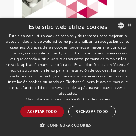
×
Este sitio web utiliza cookies
Este sitio web utiliza cookies propias y de terceros para mejorar la
accesibilidad al sitio web, así como para analizar la navegación de los
SPANISH
usuarios. A través de las cookies, podemos almacenar algún dato
ENGLISH
personal, como su dirección IP, para identificarle como usuario cada
Newsletter Actualidad
vez que acceda al sitio web. A estos datos personales también les
Inmobiliaria | Julio 2026
PORTUGUESE
será de aplicación nuestra Política de Privacidad. Si clica en “Aceptar”
16/07/2026
Inmobiliario, Construcción y
nos da su consentimiento para la instalación de cookies. También
Urbanismo
Analizamos las últimas novedades
puede realizar una configuración de sus preferencias o rechazar la
instalación cookies pulsando en “Rechazar”, pero le advertimos que
legislativas que impactan en el sector
ciertas funcionalidades o servicios de la página web pueden verse
Inmobiliario
afectados.
Más información en nuestra
Política de Cookies
ACEPTAR TODO
RECHAZAR TODO
LEER MÁS >>
CONFIGURAR COOKIES