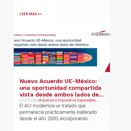
LEER MÁS >>
Nuevo Acuerdo UE-México:
una oportunidad compartida
vista desde ambos lados del
Atlántico
27/07/2026
Aduanas e Impuestos Especiales,
Mexican Desk
El ACI moderniza un tratado que
permanecía prácticamente inalterado
desde el año 2000, incorporando
disciplinas hoy indispensables para el